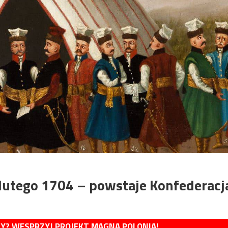
 lutego 1704 – powstaje Konfederacj
MY? WESPRZYJ PROJEKT MAGNA POLONIA!