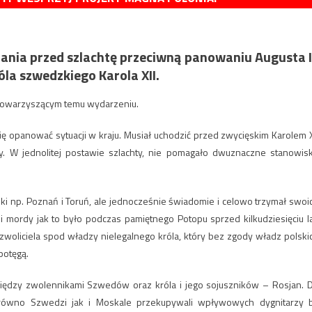
ania przed szlachtę przeciwną panowaniu Augusta I
óla szwedzkiego Karola XII.
 towarzyszącym temu wydarzeniu.
się opanować sytuacji w kraju. Musiał uchodzić przed zwycięskim Karolem X
icy. W jednolitej postawie szlachty, nie pomagało dwuznaczne stanowis
mki np. Poznań i Toruń, ale jednocześnie świadomie i celowo trzymał swoi
 i mordy jak to było podczas pamiętnego Potopu sprzed kilkudziesięciu la
zwoliciela spod władzy nielegalnego króla, który bez zgody władz polski
potęgą.
iędzy zwolennikami Szwedów oraz króla i jego sojuszników – Rosjan. 
arówno Szwedzi jak i Moskale przekupywali wpływowych dygnitarzy 