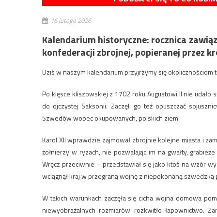
16 lutego 2026
Kalendarium historyczne: rocznica zawiąz
konfederacji zbrojnej, popieranej przez kr
Dziś w naszym kalendarium przyjrzymy się okolicznościom
Po klęsce kliszowskiej z 1702 roku Augustowi II nie udało 
do ojczystej Saksonii. Zaczęli go też opuszczać sojuszn
Szwedów wobec okupowanych, polskich ziem.
Karol XII wprawdzie zajmował zbrojnie kolejne miasta i za
żołnierzy w ryzach, nie pozwalając im na gwałty, grabieże
Wręcz przeciwnie – przedstawiał się jako ktoś na wzór wy
wciągnął kraj w przegraną wojnę z niepokonaną szwedzką 
W takich warunkach zaczęła się cicha wojna domowa pom
niewyobrażalnych rozmiarów rozkwitło łapownictwo. Z