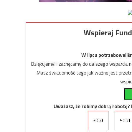
Wspieraj Fund
W lipcu potrzebowaliś
Dziękujemy! i zachęcamy do dalszego wsparcia na
Masz świadomość tego jak ważne jest przetrw
wspie
Uważasz, że robimy dobrą robotę? Ni
30 zł
50 zł