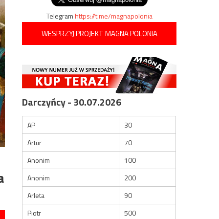
Telegram
https://t.me/magnapolonia
WESPRZYJ PROJEKT MAGNA POLONIA
Darczyńcy - 30.07.2026
AP
30
Artur
70
Anonim
100
a
Anonim
200
Arleta
90
Piotr
500