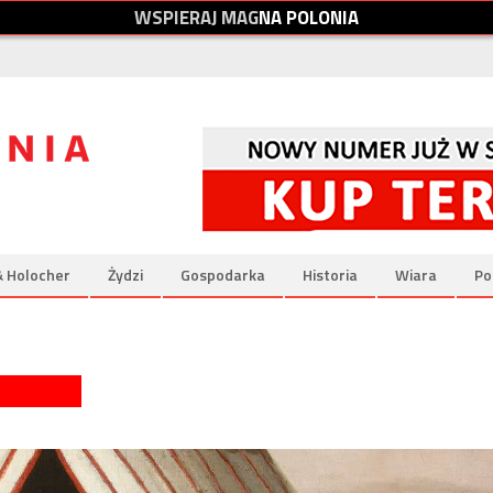
W
S
P
I
E
R
A
J
M
A
G
N
A
P
O
L
O
N
I
A
& Holocher
Żydzi
Gospodarka
Historia
Wiara
Po