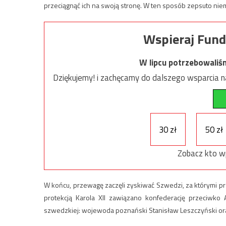
przeciągnąć ich na swoją stronę. W ten sposób zepsuto niema
Wspieraj Fund
W lipcu potrzebowaliś
Dziękujemy! i zachęcamy do dalszego wsparcia na
30 zł
50 zł
Zobacz kto w
W końcu, przewagę zaczęli zyskiwać Szwedzi, za którymi prz
protekcją Karola XII zawiązano konfederację przeciwko Au
szwedzkiej: wojewoda poznański Stanisław Leszczyński or