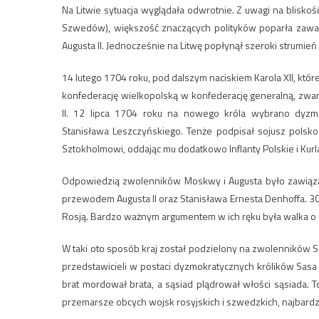
Na Litwie sytuacja wyglądała odwrotnie. Z uwagi na blisko
Szwedów), większość znaczących polityków poparła zawar
Augusta II. Jednocześnie na Litwę popłynął szeroki strumień
14 lutego 1704 roku, pod dalszym naciskiem Karola XII, kt
konfederację wielkopolską w konfederację generalną, zw
II. 12 lipca 1704 roku na nowego króla wybrano dyzmok
Stanisława Leszczyńskiego. Tenże podpisał sojusz polsk
Sztokholmowi, oddając mu dodatkowo Inflanty Polskie i Kurl
Odpowiedzią zwolenników Moskwy i Augusta było zawiąza
przewodem Augusta II oraz Stanisława Ernesta Denhoffa. 30 s
Rosją. Bardzo ważnym argumentem w ich ręku była walka o int
W taki oto sposób kraj został podzielony na zwolenników S
przedstawicieli w postaci dyzmokratycznych królików Sasa
brat mordował brata, a sąsiad plądrował włości sąsiada.
przemarsze obcych wojsk rosyjskich i szwedzkich, najbardzi