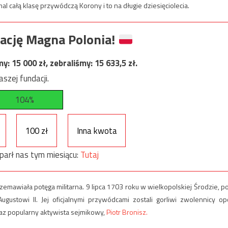
l całą klasę przywódczą Korony i to na długie dziesięciolecia.
ację Magna Polonia!
my:
15 000
zł, zebraliśmy:
15 633,5
zł.
szej fundacji.
104%
100 zł
Inna kwota
parł nas tym miesiącu:
Tutaj
emawiała potęga militarna. 9 lipca 1703 roku w wielkopolskiej Środzie, p
gustowi II. Jej oficjalnymi przywódcami zostali gorliwi zwolennicy opc
az popularny aktywista sejmikowy,
Piotr Bronisz.