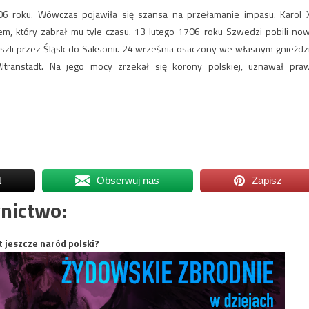
06 roku. Wówczas pojawiła się szansa na przełamanie impasu. Karol X
m, który zabrał mu tyle czasu. 13 lutego 1706 roku Szwedzi pobili no
zli przez Śląsk do Saksonii. 24 września osaczony we własnym gnieźdz
ltranstädt. Na jego mocy zrzekał się korony polskiej, uznawał pra
t
Obserwuj nas
Zapisz
nictwo:
t jeszcze naród polski?