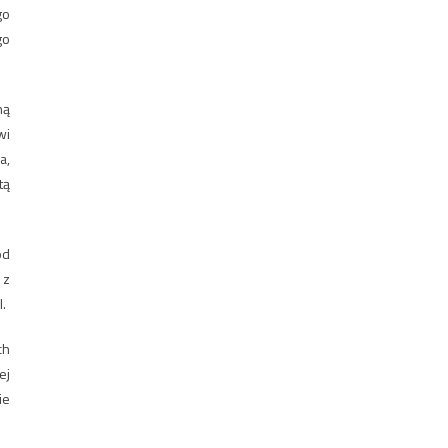
go
go
ną
wi
a,
tą
od
 z
.
ch
ej
ie