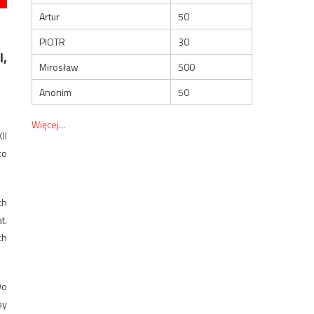
Artur
50
PIOTR
30
I,
Mirosław
500
Anonim
50
Więcej...
II
ko
ch
t.
ch
Do
by