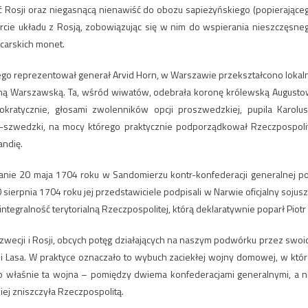
ść Rosji oraz niegasnącą nienawiść do obozu sapieżyńskiego (popierające
cie układu z Rosją, zobowiązując się w nim do wspierania nieszczęsne
 carskich monet.
órego reprezentował generał Arvid Horn, w Warszawie przekształcono lokal
aną Warszawską. Ta, wśród wiwatów, odebrała koronę królewską Augusto
ratycznie, głosami zwolenników opcji proszwedzkiej, pupila Karolus
o-szwedzki, na mocy którego praktycznie podporządkował Rzeczpospoli
andię.
nie 20 maja 1704 roku w Sandomierzu kontr-konfederacji generalnej p
ierpnia 1704 roku jej przedstawiciele podpisali w Narwie oficjalny sojusz
egralność terytorialną Rzeczpospolitej, którą deklaratywnie poparł Piotr I
zwecji i Rosji, obcych potęg działających na naszym podwórku przez swoi
 i Lasa. W praktyce oznaczało to wybuch zaciekłej wojny domowej, w któr
 To właśnie ta wojna – pomiędzy dwiema konfederacjami generalnymi, a n
ej zniszczyła Rzeczpospolitą.