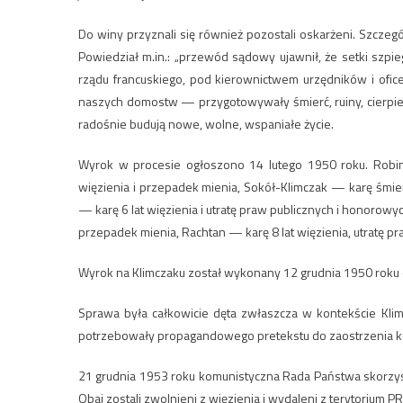
Do winy przyznali się również pozostali oskarżeni. Szcz
Powiedział m.in.: „przewód sądowy ujawnił, że setki szpi
rządu francuskiego, pod kierownictwem urzędników i ofic
naszych domostw — przygotowywały śmierć, ruiny, cierpienia 
radośnie budują nowe, wolne, wspaniałe życie.
Wyrok w procesie ogłoszono 14 lutego 1950 roku. Robine
więzienia i przepadek mienia, Sokół-Klimczak — karę śmier
— karę 6 lat więzienia i utratę praw publicznych i honorowy
przepadek mienia, Rachtan — karę 8 lat więzienia, utratę p
Wyrok na Klimczaku został wykonany 12 grudnia 1950 roku o
Sprawa była całkowicie dęta zwłaszcza w kontekście Kl
potrzebowały propagandowego pretekstu do zaostrzenia ku
21 grudnia 1953 roku komunistyczna Rada Państwa skorzys
Obaj zostali zwolnieni z więzienia i wydaleni z terytorium P