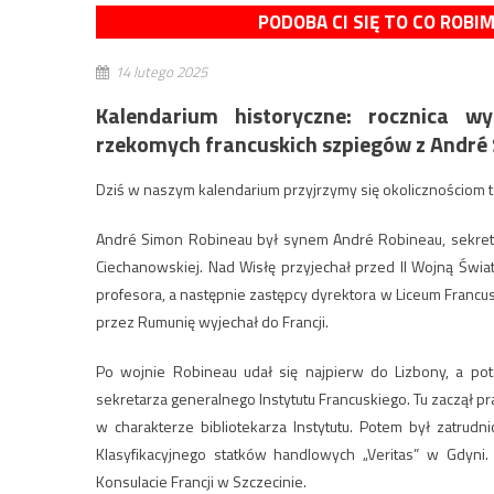
PODOBA CI SIĘ TO CO ROBI
14 lutego 2025
Kalendarium historyczne: rocznica 
rzekomych francuskich szpiegów z André
Dziś w naszym kalendarium przyjrzymy się okolicznościom
André Simon Robineau był synem André Robineau, sekretar
Ciechanowskiej. Nad Wisłę przyjechał przed II Wojną Świ
profesora, a następnie zastępcy dyrektora w Liceum Francusk
przez Rumunię wyjechał do Francji.
Po wojnie Robineau udał się najpierw do Lizbony, a po
sekretarza generalnego Instytutu Francuskiego. Tu zaczął p
w charakterze bibliotekarza Instytutu. Potem był zatrud
Klasyfikacyjnego statków handlowych „Veritas” w Gdyni.
Konsulacie Francji w Szczecinie.