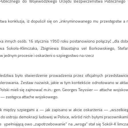
 Publicznego do Wojewódzkiego Urzędu Bezpieczeństwa Publicznego
twa konkluzja, iż dopuścił się on „inkryminowanego mu przestępstw a 
a innych osób. 16 stycznia 1950 roku postanowiono połączyć „dla dob
wa Sokoła-Klimczaka, Zbigniewa Blaustajna vel Borkowskiego, Stefa
i w jednym procesie i oskarżeni o szpiegostwo na rzecz
edztwa było stwierdzenie prowadzenia przez oficjalnych przedstawicie
j tolerowania. Zestaw nazwisk, jakie w tym kontekście odnotowano w akta
Polski mieli się zajmować m.in.: gen. Georges Teyssier — attache wojsko
m — zastępca attache wojskowego.
zek między szpiegami a — jak zapisano w akcie oskarżenia — „wszelkie
o ustroju demokracji ludowej w Polsce, wśród nich byłymi pracownikami 
e ypełniającą owo „zapotrzebowanie” na „wroga” stał się Sokół-K limcza