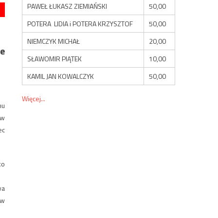
PAWEŁ ŁUKASZ ZIEMIAŃSKI
50,00
POTERA LIDIA i POTERA KRZYSZTOF
50,00
NIEMCZYK MICHAŁ
20,00
e
SŁAWOMIR PIĄTEK
10,00
KAMIL JAN KOWALCZYK
50,00
Więcej...
mu
rw
ec
ko
wa
 w