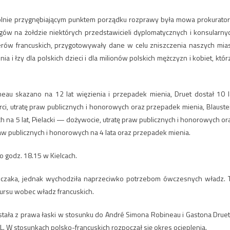
ególnie przygnębiającym punktem porządku rozprawy była mowa prokurator
egów na żołdzie niektórych przedstawicieli dyplomatycznych i konsularny
erów francuskich, przygotowywały dane w celu zniszczenia naszych mias
i łzy dla polskich dzieci i dla milionów polskich mężczyzn i kobiet, któr
au skazano na 12 lat więzienia i przepadek mienia, Druet dostał 10 l
ci, utratę praw publicznych i honorowych oraz przepadek mienia, Blauste
ch na 5 lat, Pielacki — dożywocie, utratę praw publicznych i honorowych or
raw publicznych i honorowych na 4 lata oraz przepadek mienia.
 godz. 18.15 w Kielcach.
imczaka, jednak wychodziła naprzeciwko potrzebom ówczesnych władz. 
rsu wobec władz francuskich.
tała z prawa łaski w stosunku do André Simona Robineau i Gastona Druet
RL. W stosunkach polsko-francuskich rozpoczął się okres ocieplenia.