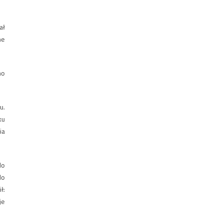
ał
ne
mo
u.
ku
ia
do
do
ł:
je