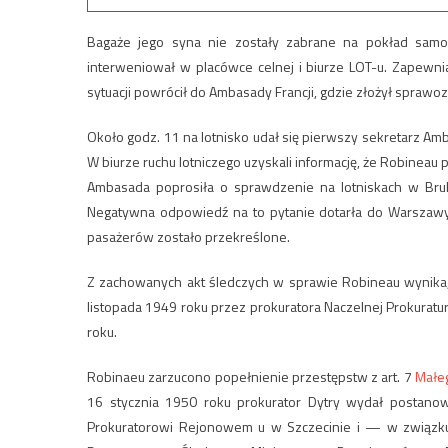
Bagaże jego syna nie zostały zabrane na pokład samol
interweniował w placówce celnej i biurze LOT-u. Zapewni
sytuacji powrócił do Ambasady Francji, gdzie złożył sprawoz
Około godz. 11 na lotnisko udał się pierwszy sekretarz 
W biurze ruchu lotniczego uzyskali informację, że Robineau 
Ambasada poprosiła o sprawdzenie na lotniskach w Bruk
Negatywna odpowiedź na to pytanie dotarła do Warszawy p
pasażerów zostało przekreślone.
Z zachowanych akt śledczych w sprawie Robineau wynika
listopada 1949 roku przez prokuratora Naczelnej Prokuratu
roku.
Robinaeu zarzucono popełnienie przestępstw z art. 7
Małe
16 stycznia 1950 roku prokurator Dytry wydał postan
Prokuratorowi Rejonowem u w Szczecinie i — w związk