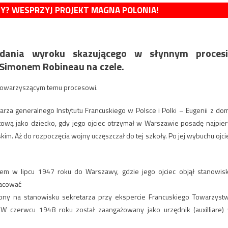
MY? WESPRZYJ PROJEKT MAGNA POLONIA!
wydania wyroku skazującego w słynnym procesi
 Simonem Robineau na czele.
 towarzyszącym temu procesowi.
za generalnego Instytutu Francuskiego w Polsce i Polki – Eugenii z do
atową jako dziecko, gdy jego ojciec otrzymał w Warszawie posadę najpie
im. Aż do rozpoczęcia wojny uczęszczał do tej szkoły. Po jej wybuchu ojci
tem w lipcu 1947 roku do Warszawy, gdzie jego ojciec objął stanowis
racować
niony na stanowisku sekretarza przy ekspercie Francuskiego Towarzyst
 W czerwcu 1948 roku został zaangażowany jako urzędnik (auxilliare)