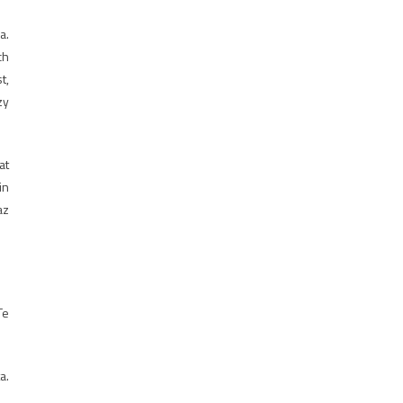
a.
ch
t,
zy
at
in
az
Te
a.