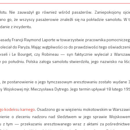
otu. Nie zauważył go również wśród pasażerów. Zaniepokojony ojci
ano go, że wszyscy pasażerowie znaleźli się na pokładzie samolotu. W t
danie z incydentu.
Ambasady Francji Raymond Laporte w towarzystwie pracownika pomocniczeg
poleciał do Paryża. Mając wątpliwości co do prawdziwości tego oświadczeni
seli i Le Bourget, czy Robineau — syn faktycznie wyleciał z Warszaw
o południu. Polska załoga samolotu stwierdziła, jego nazwisko na liśc
, że postanowienie o jego tymczasowym aresztowaniu zostało wydane 
ry Wojskowej mjr. Mieczysława Dytrego. Jego termin upływał 18 lutego 19
go kodeksu karnego
. Osadzono go w więzieniu mokotowskim w Warszawi
owienie o zleceniu nadzoru nad śledztwem w jego sprawie Wojskowe
u z tym — przekazaniu aresztowanego wraz z aktami za pośrednictw