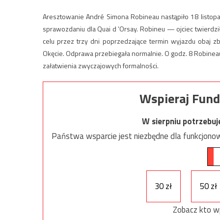
Aresztowanie André Simona Robineau nastąpiło 18 listopa
sprawozdaniu dla Quai d ’Orsay. Robineu — ojciec twierdził 
celu przez trzy dni poprzedzające termin wyjazdu obaj zb
Okęcie. Odprawa przebiegała normalnie. O godz. 8 Robine
załatwienia zwyczajowych formalności.
Wspieraj Fund
W sierpniu potrzebu
Państwa wsparcie jest niezbędne dla funkcjonow
30 zł
50 zł
Zobacz kto w