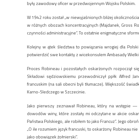
były zawodowy oficer w przedwojennym Wojsku Polskim.
W 1942 roku został „w niewyjaśnionych bliżej okolicznoś
w różnych obozach koncentracyjnych (Majdanek, Gross Ros
czynności administracyjne”. To ostatnie enigmatyczne sform
Kolejny w ątek śledztwa to powiązania wrogiej dla Polski
potwierdzić swe kontakty z wicekonsulem Ambasady Wielkie
Proces Robineau i pozostałych oskarżonych rozpoczął 
Składowi sędziowskiemu przewodniczył ppłk Alfred Jan
francuskim (na sali obecni byli tłumacze). Większość św
Karno-Sledczego w Szczecinie.
Jako pierwszy zeznawał Robineau, który na wstępie — w
dowodów winy, które zostały mi odczytane w akcie oskarż
Państwa Polskiego, ale robiłem to jako Francuz”. Jego obroń
„O ile rozumiem język francuski, to oskarżony Robineau ni
jako obowiązek żołnierski”.