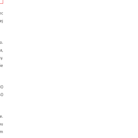
ec
ej
o.
a,
y.
ie
30
50
e.
mu
em