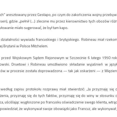
ciach” aresztowany przez Gestapo, po czym do zakończenia wojny przebyw
en), gdzie „pełnił (…) zlecone mu przez kierownictwo tych obozów róż
ułowanie miało sugerować, że był tam kapo.
 działalności wywiadu francuskiego i brytyjskiego. Robineau miał rzeko
j Brytanii w Polsce Mitchelem.
się przed Wojskowym Sądem Rejonowym w Szczecinie 6 lutego 1950 rok
owski. Druetowi i Robineau umożliwiono składanie wyjaśnień w języ
iadków w procesie została doprowadzona — tak jak oskarżeni — z Więzien
edług zapisu protokołu rozprawy miał stwierdzić: „Ja przyznaję się 
enia, przyznaję się do tych faktów, przyznaję się do winy w stosunku 
ca, uściślając wygłoszone po francusku oświadczenie swego klienta, wtrąci
e powiedział, że wykonywał swoje obowiązki jako Francuz, ale wykonywał 