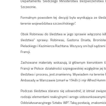
Departamentu Śledczego Ministerstwa Bezpieczeństwa
Szczecinie.
Formalnym powodem tej decyzji była wynikająca ze śledz
terenie województwa szczecińskiego”.
Obok Robineau do śledztwa w jego sprawie włączono kilk
śledztwa” sprawy: Robineau, Gastona Drueta, Bronisła
Pielackiego i Kazimierza Rachtana. Wszyscy oni byli sądzen
Francji.
Zachowane materiały wskazują, iż głównym kierunkiem śl
Francji w Polsce działalności szpiegowskiej względnie je
śledztwa i procesu, jest znamienny. Wywiadem na terenie 
Ambasady w Warszawie (zmarł w 1948 r.) i mjr Alfred Hum
Podczas śledztwa starano się udowodnić, iż istniał zwią
rodzaju elementami reakcyjnymi i wrogo ustosunkowanymi d
Oddziałusanacyjnego Sztabu WP”. Taką postacią, znakomici