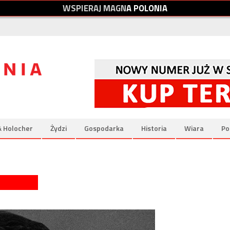
W
S
P
I
E
R
A
J
M
A
G
N
A
P
O
L
O
N
I
A
& Holocher
Żydzi
Gospodarka
Historia
Wiara
Po