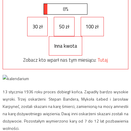
8%
30 zł
50 zł
100 zł
Inna kwota
Zobacz kto wparł nas tym miesiącu:
Tutaj
13 stycznia 1936 roku proces dobiegł końca. Zapadły bardzo wysokie
wyroki. Trzej oskarżeni: Stepan Bandera, Mykoła Łebed i Jarosław
Karpyneć, zostali skazani na karę śmierci, zamienioną na mocy amnestii
na karę dożywotniego więzienia. Dwaj inni oskarżeni skazani zostali na
dożywocie. Pozostałym wymierzono kary od 7 do 12 lat pozbawienia
wolności.