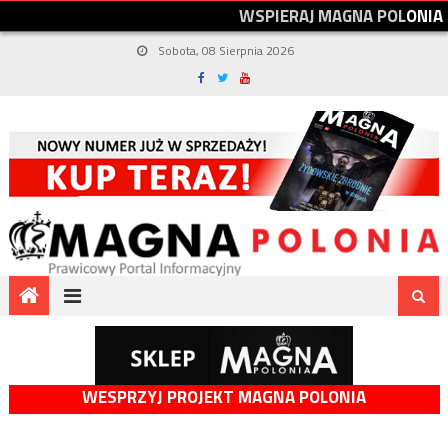
W
S
P
I
E
R
A
J
M
A
G
N
A
P
O
L
O
N
I
A
Sobota, 08 Sierpnia 2026
WESPRZYJ PROJEKT MAGNA POLONIA