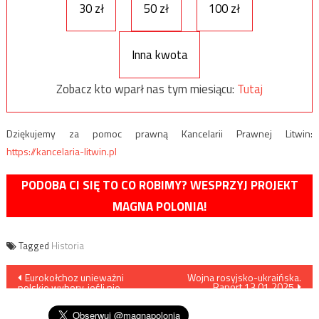
30 zł
50 zł
100 zł
Inna kwota
Zobacz kto wparł nas tym miesiącu:
Tutaj
Dziękujemy za pomoc prawną Kancelarii Prawnej Litwin:
https://kancelaria-litwin.pl
PODOBA CI SIĘ TO CO ROBIMY? WESPRZYJ PROJEKT
MAGNA POLONIA!
Tagged
Historia
Nawigacja
Eurokołchoz unieważni
Wojna rosyjsko-ukraińska.
Raport 13.01.2025
polskie wybory, jeśli nie
wpisu
wygra Trzaskowski?