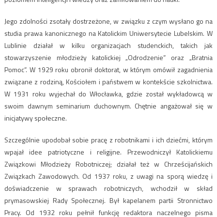
Jego zdolności zsotały dostrzeżone, w związku z czym wysłano go na
studia prawa kanonicznego na Katolickim Uniwersytecie Lubelskim. W
Lublinie działał w kilku organizacjach studenckich, takich jak
stowarzyszenie młodzieży katolickiej „Odrodzenie” oraz „Bratnia
Pomoc”. W 1929 roku obronił doktorat, w którym omówił zagadnienia
związane z rodziną, Kościołem i państwem w kontekście szkolnictwa.
W 1931 roku wyjechał do Włocławka, gdzie został wykładowcą w
swoim dawnym seminarium duchownym. Chętnie angażował się w
inicjatywy społeczne.
Szczególnie upodobał sobie pracę z robotnikami i ich dziećmi, którym
wpajał idee patriotyczne i religijne. Przewodniczył Katolickiemu
Związkowi Młodzieży Robotniczej; działał też w Chrześcijańskich
Związkach Zawodowych. Od 1937 roku, z uwagi na sporą wiedzę i
doświadczenie w sprawach robotniczych, wchodził w skład
prymasowskiej Rady Społecznej. Był kapelanem partii Stronnictwo
Pracy. Od 1932 roku pełnił funkcję redaktora naczelnego pisma