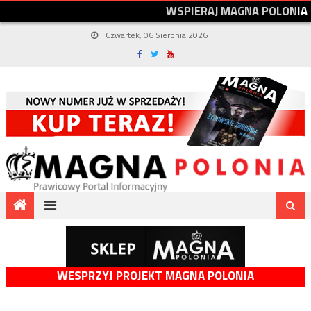
W
S
P
I
E
R
A
J
M
A
G
N
A
P
O
L
O
N
I
A
Czwartek, 06 Sierpnia 2026
WESPRZYJ PROJEKT MAGNA POLONIA