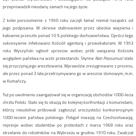
przeprowadzili nieudany zamach na jego życie.
Z kolei porozumienie z 1950 roku zaczęli łamać niemal nazajutrz od
jego podpisania. W okresie stalinowskim przez ubeckie więzienia i
katownie przeszło ponad 10 % polskiego duchowieństwa. Oprócz tego
sukcesywnie infekowano Kościół agenturą i prowokatorami. W 1953
roku Wyszyński ogłosił sprzeciw wobec prób uwiązania Kościoła
względem państwa na wzór protestancki. Słynne
Non Possumus!
stało
się przyczyną jego aresztowania. Wprawdzie zrezygnowano z procesu,
ale przez ponad 3 lata przetrzymywano go w areszcie domowym, m.in.
w Komańczy.
Tuż po uwolnieniu zaangażował się w organizację obchodów 1000-lecia
chrztu Polski. Stało się to okazją do kolejnej konfrontacji z komunistami,
którzy nieudolnie próbowali zagłuszyć uroczystości konkurencyjnym
1000-leciem państwa polskiego. Potępił inwazję na Czechosłowację,
represje wobec studentów po protestach z marca 1968 roku oraz
strzelanie do robotników na Wybrzeżu w grudniu 1970 roku. Zwalczał