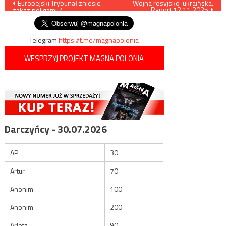
Nawigacja
Europejski Trybunał zniesie
Wojna rosyjsko-ukraińska.
Raport 12.11.2025
zakaz poligamii?
wpisu
Telegram
https://t.me/magnapolonia
WESPRZYJ PROJEKT MAGNA POLONIA
Darczyńcy - 30.07.2026
AP
30
Artur
70
Anonim
100
Anonim
200
Arleta
90