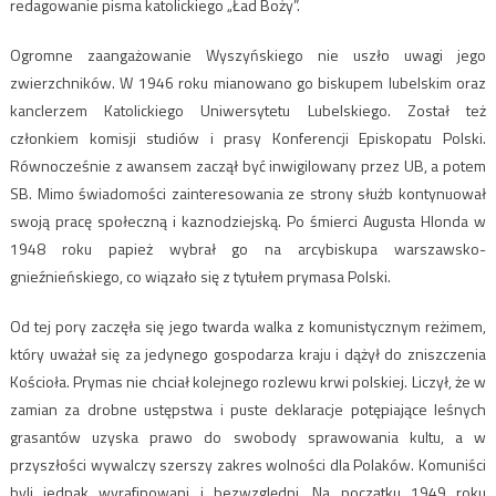
redagowanie pisma katolickiego „Ład Boży”.
Ogromne zaangażowanie Wyszyńskiego nie uszło uwagi jego
zwierzchników. W 1946 roku mianowano go biskupem lubelskim oraz
kanclerzem Katolickiego Uniwersytetu Lubelskiego. Został też
członkiem komisji studiów i prasy Konferencji Episkopatu Polski.
Równocześnie z awansem zaczął być inwigilowany przez UB, a potem
SB. Mimo świadomości zainteresowania ze strony służb kontynuował
swoją pracę społeczną i kaznodziejską. Po śmierci Augusta Hlonda w
1948 roku papież wybrał go na arcybiskupa warszawsko-
gnieźnieńskiego, co wiązało się z tytułem prymasa Polski.
Od tej pory zaczęła się jego twarda walka z komunistycznym reżimem,
który uważał się za jedynego gospodarza kraju i dążył do zniszczenia
Kościoła. Prymas nie chciał kolejnego rozlewu krwi polskiej. Liczył, że w
zamian za drobne ustępstwa i puste deklaracje potępiające leśnych
grasantów uzyska prawo do swobody sprawowania kultu, a w
przyszłości wywalczy szerszy zakres wolności dla Polaków. Komuniści
byli jednak wyrafinowani i bezwzględni. Na początku 1949 roku