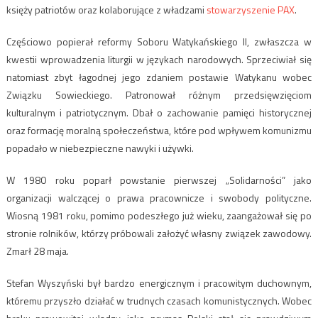
księży patriotów oraz kolaborujące z władzami
stowarzyszenie PAX
.
Częściowo popierał reformy Soboru Watykańskiego II, zwłaszcza w
kwestii wprowadzenia liturgii w językach narodowych. Sprzeciwiał się
natomiast zbyt łagodnej jego zdaniem postawie Watykanu wobec
Związku Sowieckiego. Patronował różnym przedsięwzięciom
kulturalnym i patriotycznym. Dbał o zachowanie pamięci historycznej
oraz formację moralną społeczeństwa, które pod wpływem komunizmu
popadało w niebezpieczne nawyki i używki.
W 1980 roku poparł powstanie pierwszej „Solidarności” jako
organizacji walczącej o prawa pracownicze i swobody polityczne.
Wiosną 1981 roku, pomimo podeszłego już wieku, zaangażował się po
stronie rolników, którzy próbowali założyć własny związek zawodowy.
Zmarł 28 maja.
Stefan Wyszyński był bardzo energicznym i pracowitym duchownym,
któremu przyszło działać w trudnych czasach komunistycznych. Wobec