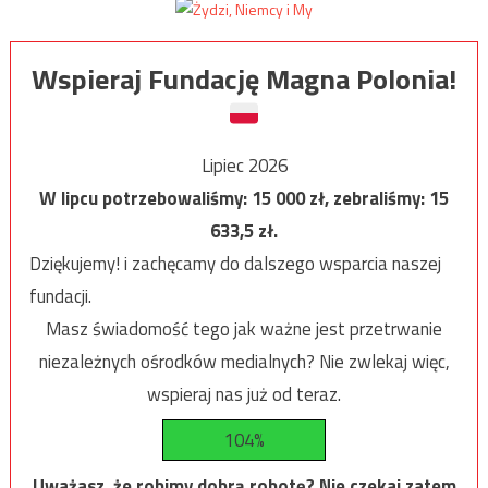
Wspieraj Fundację Magna Polonia!
Lipiec 2026
W lipcu potrzebowaliśmy:
15 000
zł, zebraliśmy:
15
633,5
zł.
Dziękujemy! i zachęcamy do dalszego wsparcia naszej
fundacji.
Masz świadomość tego jak ważne jest przetrwanie
niezależnych ośrodków medialnych? Nie zwlekaj więc,
wspieraj nas już od teraz.
104%
Uważasz, że robimy dobrą robotę? Nie czekaj zatem