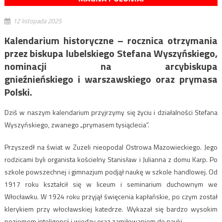
12 listopada 2025
Kalendarium historyczne – rocznica otrzymania
przez biskupa lubelskiego Stefana Wyszyńskiego,
nominacji na arcybiskupa
gnieźnieńskiego i warszawskiego oraz prymasa
Polski.
Dziś w naszym kalendarium przyjrzymy się życiu i działalności Stefana
Wyszyńskiego, zwanego „prymasem tysiąclecia”.
Przyszedł na świat w Zuzeli nieopodal Ostrowa Mazowieckiego. Jego
rodzicami byli organista kościelny Stanisław i Julianna z domu Karp. Po
szkole powszechnej i gimnazjum podjął naukę w szkole handlowej. Od
1917 roku kształcił się w liceum i seminarium duchownym we
Włocławku. W 1924 roku przyjął święcenia kapłańskie, po czym został
klerykiem przy włocławskiej katedrze. Wykazał się bardzo wysokim
poziomem inteligencji i wiedzy oraz zamiłowaniem do nauki.