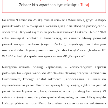
Zobacz kto wparł nas tym miesiącu:
Tutaj
Po ataku Niemiec na Polskę musiał uciekać z Włocławka, gdyż Gestapo
poszukiwało go w związku z wcześniejszą działalnością patriotyczno-
społeczną. Ukrywał się m.in. w podwarszawskich Laskach. Około 1940
roku nawiązał kontakt z konspiracją, w ramach której pomagał
poszukiwanym osobom (często Żydom), wyrabiając im fałszywe
metryki chrztu. Używał pseudonimu „Siostra Cecylia” oraz „Radwan III”.
W 1944 roku był kapelanem zgrupowania AK „Kampinos”.
Następnie udzielał posługi kapłańskiej w konspiracyjnym szpitalu
polowym. Po wojnie wrócił do Włocławka i dawnej pracy w Seminarium
Duchownym, którego został rektorem. Jednocześnie, z uwagi na
wymordowanie przez Niemców sporej liczby księży, cyklicznie jeździł
po okolicznych parafiach, by sprawować w nich posługę kapłańską. W
całości poświęcił się pracy duszpastersko-pedagogicznej, którą zwykle
kończył późno w nocy. Mimo to znalazł jeszcze czas na założenie i