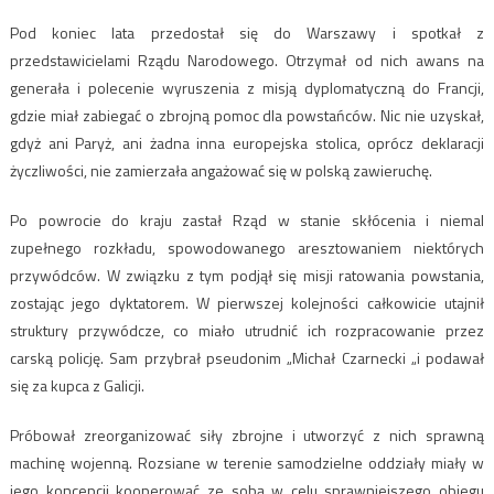
Pod koniec lata przedostał się do Warszawy i spotkał z
przedstawicielami Rządu Narodowego. Otrzymał od nich awans na
generała i polecenie wyruszenia z misją dyplomatyczną do Francji,
gdzie miał zabiegać o zbrojną pomoc dla powstańców. Nic nie uzyskał,
gdyż ani Paryż, ani żadna inna europejska stolica, oprócz deklaracji
życzliwości, nie zamierzała angażować się w polską zawieruchę.
Po powrocie do kraju zastał Rząd w stanie skłócenia i niemal
zupełnego rozkładu, spowodowanego aresztowaniem niektórych
przywódców. W związku z tym podjął się misji ratowania powstania,
zostając jego dyktatorem. W pierwszej kolejności całkowicie utajnił
struktury przywódcze, co miało utrudnić ich rozpracowanie przez
carską policję. Sam przybrał pseudonim „Michał Czarnecki „i podawał
się za kupca z Galicji.
Próbował zreorganizować siły zbrojne i utworzyć z nich sprawną
machinę wojenną. Rozsiane w terenie samodzielne oddziały miały w
jego koncepcji kooperować ze sobą w celu sprawniejszego obiegu