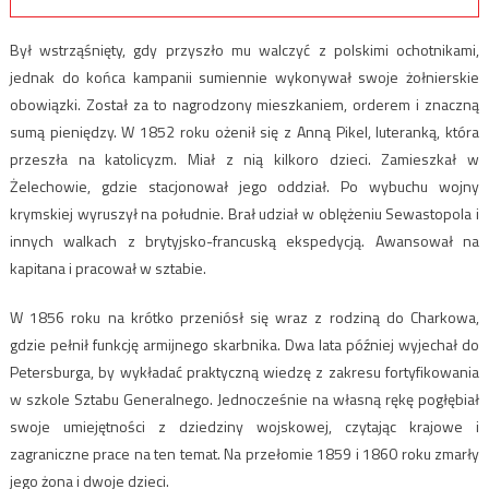
Był wstrząśnięty, gdy przyszło mu walczyć z polskimi ochotnikami,
jednak do końca kampanii sumiennie wykonywał swoje żołnierskie
obowiązki. Został za to nagrodzony mieszkaniem, orderem i znaczną
sumą pieniędzy. W 1852 roku ożenił się z Anną Pikel, luteranką, która
przeszła na katolicyzm. Miał z nią kilkoro dzieci. Zamieszkał w
Żelechowie, gdzie stacjonował jego oddział. Po wybuchu wojny
krymskiej wyruszył na południe. Brał udział w oblężeniu Sewastopola i
innych walkach z brytyjsko-francuską ekspedycją. Awansował na
kapitana i pracował w sztabie.
W 1856 roku na krótko przeniósł się wraz z rodziną do Charkowa,
gdzie pełnił funkcję armijnego skarbnika. Dwa lata później wyjechał do
Petersburga, by wykładać praktyczną wiedzę z zakresu fortyfikowania
w szkole Sztabu Generalnego. Jednocześnie na własną rękę pogłębiał
swoje umiejętności z dziedziny wojskowej, czytając krajowe i
zagraniczne prace na ten temat. Na przełomie 1859 i 1860 roku zmarły
jego żona i dwoje dzieci.