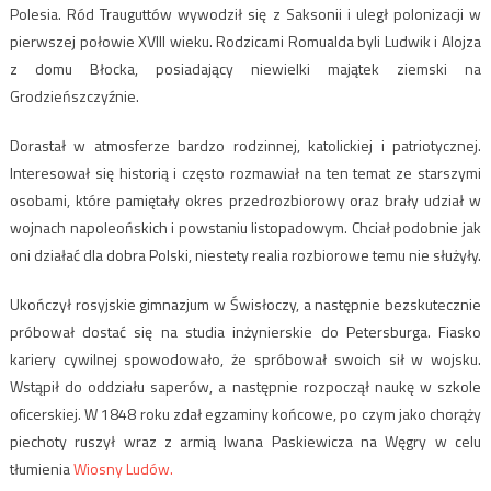
Polesia. Ród Trauguttów wywodził się z Saksonii i uległ polonizacji w
pierwszej połowie XVIII wieku. Rodzicami Romualda byli Ludwik i Alojza
z domu Błocka, posiadający niewielki majątek ziemski na
Grodzieńszczyźnie.
Dorastał w atmosferze bardzo rodzinnej, katolickiej i patriotycznej.
Interesował się historią i często rozmawiał na ten temat ze starszymi
osobami, które pamiętały okres przedrozbiorowy oraz brały udział w
wojnach napoleońskich i powstaniu listopadowym. Chciał podobnie jak
oni działać dla dobra Polski, niestety realia rozbiorowe temu nie służyły.
Ukończył rosyjskie gimnazjum w Świsłoczy, a następnie bezskutecznie
próbował dostać się na studia inżynierskie do Petersburga. Fiasko
kariery cywilnej spowodowało, że spróbował swoich sił w wojsku.
Wstąpił do oddziału saperów, a następnie rozpoczął naukę w szkole
oficerskiej. W 1848 roku zdał egzaminy końcowe, po czym jako chorąży
piechoty ruszył wraz z armią Iwana Paskiewicza na Węgry w celu
tłumienia
Wiosny Ludów.