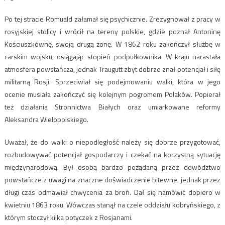
Po tej stracie Romuald załamał się psychicznie. Zrezygnował z pracy w
rosyjskiej stolicy i wrócił na tereny polskie, gdzie poznał Antoninę
Kościuszkównę, swoją drugą żonę. W 1862 roku zakończył służbę w
carskim wojsku, osiągając stopień podpułkownika. W kraju narastała
atmosfera powstańcza, jednak Traugutt zbyt dobrze znał potencjał i siłę
militarną Rosji. Sprzeciwiał się podejmowaniu walki, która w jego
ocenie musiała zakończyć się kolejnym pogromem Polaków. Popierał
też działania Stronnictwa Białych oraz umiarkowane reformy
Aleksandra Wielopolskiego.
Uważał, że do walki o niepodległość należy się dobrze przygotować,
rozbudowywać potencjał gospodarczy i czekać na korzystną sytuację
międzynarodową. Był osobą bardzo pożądaną przez dowództwo
powstańcze z uwagi na znaczne doświadczenie bitewne, jednak przez
długi czas odmawiał chwycenia za broń. Dał się namówić dopiero w
kwietniu 1863 roku. Wówczas stanął na czele oddziału kobryńskiego, z
którym stoczył kilka potyczek z Rosjanami.