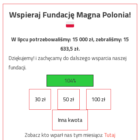
Wspieraj Fundację Magna Polonia!
W lipcu potrzebowaliśmy:
15 000
zł, zebraliśmy:
15
633,5
zł.
Dziękujemy! i zachęcamy do dalszego wsparcia naszej
fundacji.
104%
30 zł
50 zł
100 zł
Inna kwota
Zobacz kto wparł nas tym miesiącu:
Tutaj