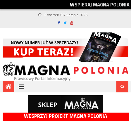
W
S
P
I
E
R
A
J
M
A
G
N
A
P
O
L
O
N
I
A
Czwartek, 06 Sierpnia 2026
WESPRZYJ PROJEKT MAGNA POLONIA