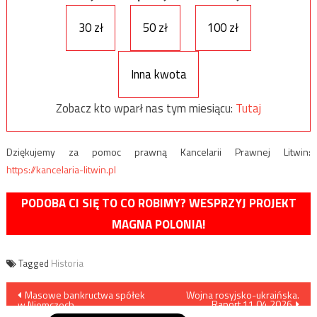
30 zł
50 zł
100 zł
Inna kwota
Zobacz kto wparł nas tym miesiącu:
Tutaj
Dziękujemy za pomoc prawną Kancelarii Prawnej Litwin:
https://kancelaria-litwin.pl
PODOBA CI SIĘ TO CO ROBIMY? WESPRZYJ PROJEKT
MAGNA POLONIA!
Tagged
Historia
Nawigacja
Masowe bankructwa spółek
Wojna rosyjsko-ukraińska.
Raport 11.04.2026
w Niemczech