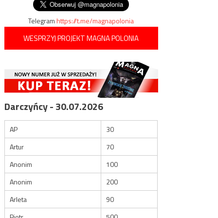
wpisu
Telegram
https://t.me/magnapolonia
WESPRZYJ PROJEKT MAGNA POLONIA
Darczyńcy - 30.07.2026
AP
30
Artur
70
Anonim
100
Anonim
200
Arleta
90
Piotr
500