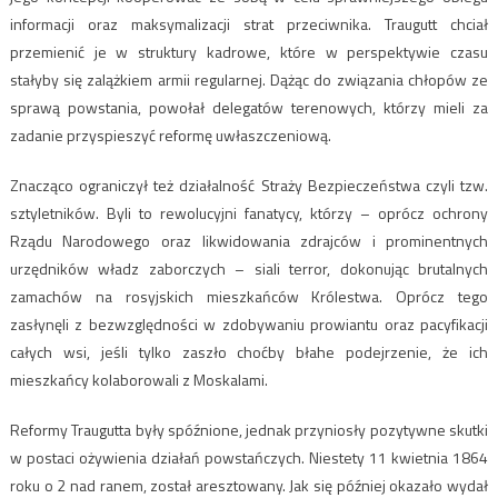
informacji oraz maksymalizacji strat przeciwnika. Traugutt chciał
przemienić je w struktury kadrowe, które w perspektywie czasu
stałyby się zalążkiem armii regularnej. Dążąc do związania chłopów ze
sprawą powstania, powołał delegatów terenowych, którzy mieli za
zadanie przyspieszyć reformę uwłaszczeniową.
Znacząco ograniczył też działalność Straży Bezpieczeństwa czyli tzw.
sztyletników. Byli to rewolucyjni fanatycy, którzy – oprócz ochrony
Rządu Narodowego oraz likwidowania zdrajców i prominentnych
urzędników władz zaborczych – siali terror, dokonując brutalnych
zamachów na rosyjskich mieszkańców Królestwa. Oprócz tego
zasłynęli z bezwzględności w zdobywaniu prowiantu oraz pacyfikacji
całych wsi, jeśli tylko zaszło choćby błahe podejrzenie, że ich
mieszkańcy kolaborowali z Moskalami.
Reformy Traugutta były spóźnione, jednak przyniosły pozytywne skutki
w postaci ożywienia działań powstańczych. Niestety 11 kwietnia 1864
roku o 2 nad ranem, został aresztowany. Jak się później okazało wydał