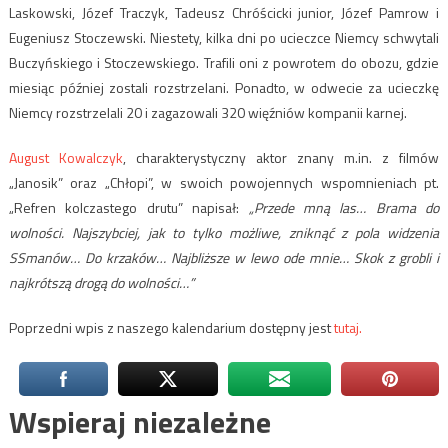
Laskowski, Józef Traczyk, Tadeusz Chróścicki junior, Józef Pamrow i
Eugeniusz Stoczewski. Niestety, kilka dni po ucieczce Niemcy schwytali
Buczyńskiego i Stoczewskiego. Trafili oni z powrotem do obozu, gdzie
miesiąc później zostali rozstrzelani. Ponadto, w odwecie za ucieczkę
Niemcy rozstrzelali 20 i zagazowali 320 więźniów kompanii karnej.
August Kowalczyk
, charakterystyczny aktor znany m.in. z filmów
„Janosik” oraz „Chłopi”, w swoich powojennych wspomnieniach pt.
„Refren kolczastego drutu” napisał:
„Przede mną las… Brama do
wolności. Najszybciej, jak to tylko możliwe, zniknąć z pola widzenia
SSmanów… Do krzaków… Najbliższe w lewo ode mnie… Skok z grobli i
najkrótszą drogą do wolności…”
Poprzedni wpis z naszego kalendarium dostępny jest
tutaj.
Wspieraj niezależne