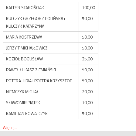
KACPER STAROŚCIAK
100,00
KULCZYK GRZEGORZ POLIŃSKA i
50,00
KULCZYK KATARZYNA
MARIA KOSTRZEWA
50,00
JERZY T MICHAJŁOWICZ
50,00
KOZIOŁ BOGUSŁAW
35,00
PAWEŁ ŁUKASZ ZIEMIAŃSKI
50,00
POTERA LIDIA i POTERA KRZYSZTOF
50,00
NIEMCZYK MICHAŁ
20,00
SŁAWOMIR PIĄTEK
10,00
KAMIL JAN KOWALCZYK
50,00
Więcej...