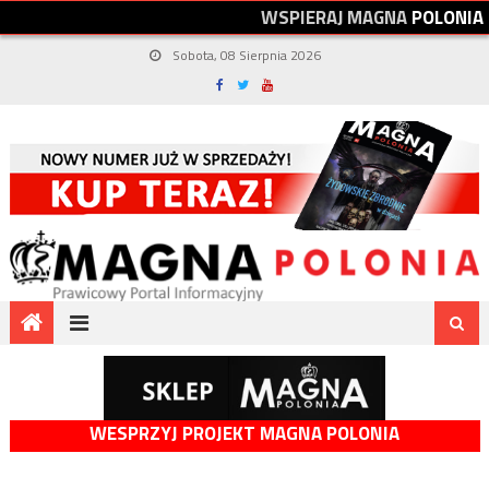
W
S
P
I
E
R
A
J
M
A
G
N
A
P
O
L
O
N
I
A
Sobota, 08 Sierpnia 2026
WESPRZYJ PROJEKT MAGNA POLONIA