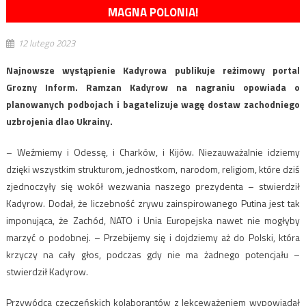
MAGNA POLONIA!
12 lutego 2023
Najnowsze wystąpienie Kadyrowa publikuje reżimowy portal
Grozny Inform. Ramzan Kadyrow na nagraniu opowiada o
planowanych podbojach i bagatelizuje wagę dostaw zachodniego
uzbrojenia dlao Ukrainy.
– Weźmiemy i Odessę, i Charków, i Kijów. Niezauważalnie idziemy
dzięki wszystkim strukturom, jednostkom, narodom, religiom, które dziś
zjednoczyły się wokół wezwania naszego prezydenta – stwierdził
Kadyrow. Dodał, że liczebność zrywu zainspirowanego Putina jest tak
imponująca, że Zachód, NATO i Unia Europejska nawet nie mogłyby
marzyć o podobnej. – Przebijemy się i dojdziemy aż do Polski, która
krzyczy na cały głos, podczas gdy nie ma żadnego potencjału –
stwierdził Kadyrow.
Przywódca czeczeńskich kolaborantów z lekceważeniem wypowiadał