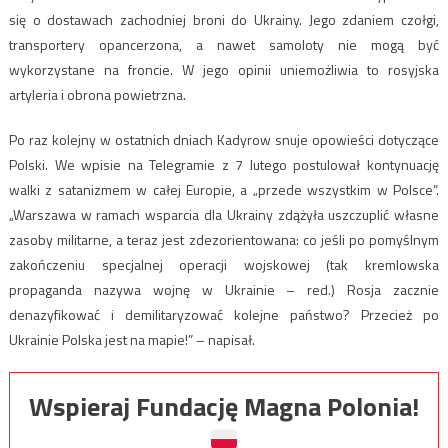
się o dostawach zachodniej broni do Ukrainy. Jego zdaniem czołgi,
transportery opancerzona, a nawet samoloty nie mogą być
wykorzystane na froncie. W jego opinii uniemożliwia to rosyjska
artyleria i obrona powietrzna.
Po raz kolejny w ostatnich dniach Kadyrow snuje opowieści dotyczące
Polski. We wpisie na Telegramie z 7 lutego postulował kontynuację
walki z satanizmem w całej Europie, a „przede wszystkim w Polsce”.
„Warszawa w ramach wsparcia dla Ukrainy zdążyła uszczuplić własne
zasoby militarne, a teraz jest zdezorientowana: co jeśli po pomyślnym
zakończeniu specjalnej operacji wojskowej (tak kremlowska
propaganda nazywa wojnę w Ukrainie – red.) Rosja zacznie
denazyfikować i demilitaryzować kolejne państwo? Przecież po
Ukrainie Polska jest na mapie!” – napisał.
Wspieraj Fundację Magna Polonia!