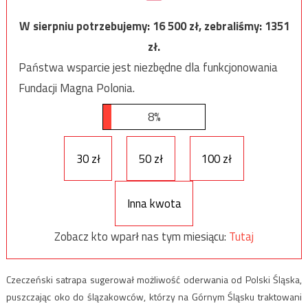
W sierpniu potrzebujemy:
16 500
zł, zebraliśmy:
1351
zł.
Państwa wsparcie jest niezbędne dla funkcjonowania
Fundacji Magna Polonia.
8%
30 zł
50 zł
100 zł
Inna kwota
Zobacz kto wparł nas tym miesiącu:
Tutaj
Czeczeński satrapa sugerował możliwość oderwania od Polski Śląska,
puszczając oko do ślązakowców, którzy na Górnym Śląsku traktowani