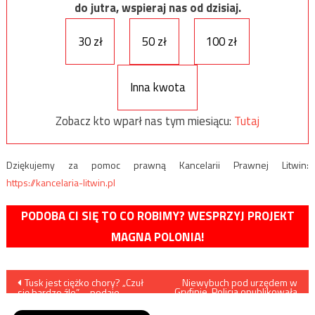
do jutra, wspieraj nas od dzisiaj.
30 zł
50 zł
100 zł
Inna kwota
Zobacz kto wparł nas tym miesiącu:
Tutaj
Dziękujemy za pomoc prawną Kancelarii Prawnej Litwin:
https://kancelaria-litwin.pl
PODOBA CI SIĘ TO CO ROBIMY? WESPRZYJ PROJEKT
MAGNA POLONIA!
Nawigacja
Tusk jest ciężko chory? „Czuł
Niewybuch pod urzędem w
Gryfinie. Policja opublikowała
się bardzo źle” – podaje
wizerunek poszukiwanego
wpisu
„Super Express”
mężczyzny