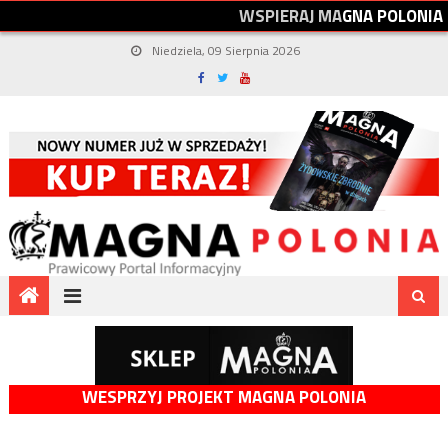
W
S
P
I
E
R
A
J
M
A
G
N
A
P
O
L
O
N
I
A
Niedziela, 09 Sierpnia 2026
WESPRZYJ PROJEKT MAGNA POLONIA