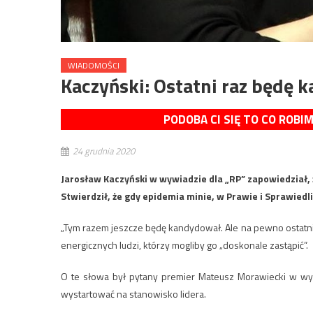
WIADOMOŚCI
Kaczyński: Ostatni raz będę 
PODOBA CI SIĘ TO CO ROBI
24 grudnia 2020
Jarosław Kaczyński w wywiadzie dla „RP” zapowiedział, ż
Stwierdził, że gdy epidemia minie, w Prawie i Sprawiedl
„Tym razem jeszcze będę kandydował. Ale na pewno ostatni ra
energicznych ludzi, którzy mogliby go „doskonale zastąpić”.
O te słowa był pytany premier Mateusz Morawiecki w wywi
wystartować na stanowisko lidera.