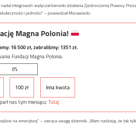
y nadal integrował i wytyczał kierunki działania Zjednoczonej Prawicy. Prez
skuteczności i jedności” – powiedział Morawiecki.
ację Magna Polonia!
jemy:
16 500
zł, zebraliśmy:
1351
zł.
ania Fundacji Magna Polonia.
8%
100 zł
Inna kwota
parł nas tym miesiącu:
Tutaj
przejdzie na emeryturę” – zwraca uwagę dziennik. „Mam nadzieję, że tak tyl