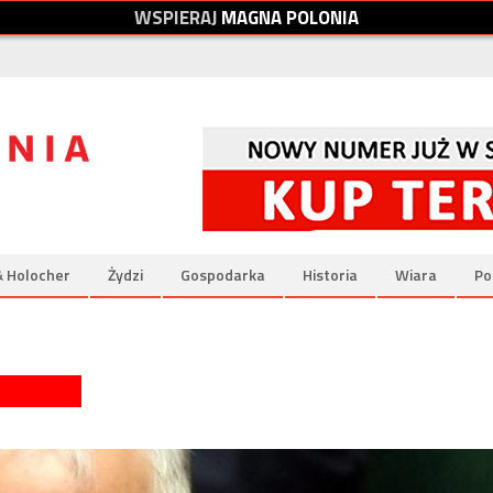
W
S
P
I
E
R
A
J
M
A
G
N
A
P
O
L
O
N
I
A
& Holocher
Żydzi
Gospodarka
Historia
Wiara
Po