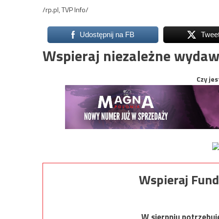
/rp.pl, TVP Info/
Udostępnij na FB
Twee
Wspieraj niezależne wydaw
Czy jes
Wspieraj Fund
W sierpniu potrzebu