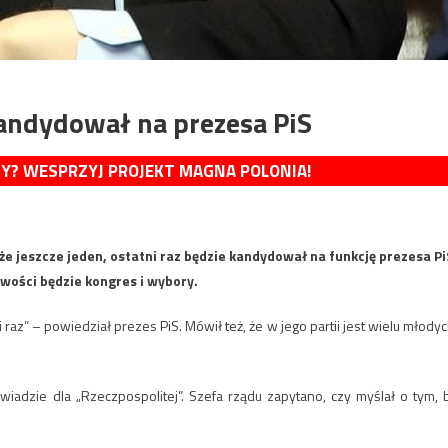
kandydował na prezesa PiS
MY? WESPRZYJ PROJEKT MAGNA POLONIA!
e jeszcze jeden, ostatni raz będzie kandydował na funkcję prezesa Pi
iwości będzie kongres i wybory.
z” – powiedział prezes PiS. Mówił też, że w jego partii jest wielu młodyc
adzie dla „Rzeczpospolitej”. Szefa rządu zapytano, czy myślał o tym, 