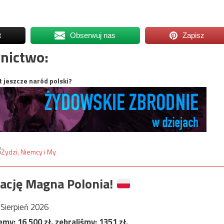
t
Obserwuj nas
Zapisz
nictwo:
t jeszcze naród polski?
ację Magna Polonia!
Sierpień 2026
jemy:
16 500
zł, zebraliśmy:
1351
zł.