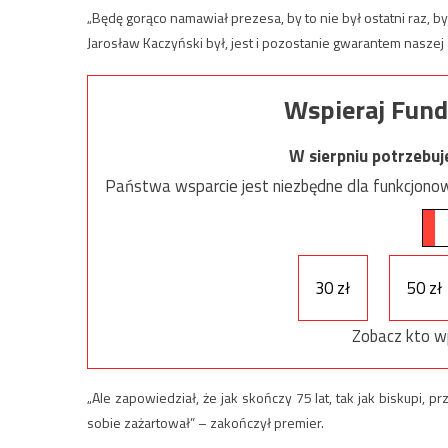
„Będę gorąco namawiał prezesa, by to nie był ostatni raz, b
Jarosław Kaczyński był, jest i pozostanie gwarantem naszej 
Wspieraj Fund
W sierpniu potrzebu
Państwa wsparcie jest niezbędne dla funkcjonow
30 zł
50 zł
Zobacz kto w
„Ale zapowiedział, że jak skończy 75 lat, tak jak biskupi, 
sobie zażartował” – zakończył premier.