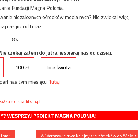
ania Fundacji Magna Polonia.
anie niezależnych ośrodków medialnych? Nie zwlekaj więc,
raj nas już od teraz.
8%
e czekaj zatem do jutra, wspieraj nas od dzisiaj.
100 zł
Inna kwota
parł nas tym miesiącu:
Tutaj
s://kancelaria-litwin.pl
MY? WESPRZYJ PROJEKT MAGNA POLONIA!
i stał
W Warszawie trwa kolejny zrzut ścieków do Wisły