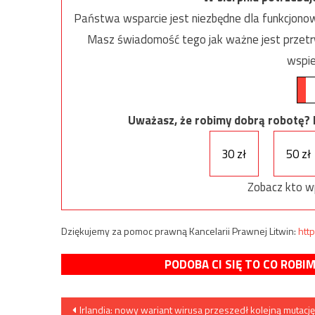
Państwa wsparcie jest niezbędne dla funkcjonow
Masz świadomość tego jak ważne jest przetrw
wspie
Uważasz, że robimy dobrą robotę? Ni
30 zł
50 zł
Zobacz kto w
Dziękujemy za pomoc prawną Kancelarii Prawnej Litwin:
http
PODOBA CI SIĘ TO CO ROBI
Nawigacja
Irlandia: nowy wariant wirusa przeszedł kolejną mutację 