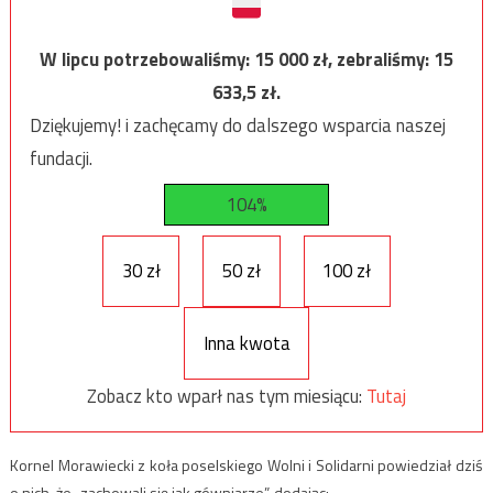
W lipcu potrzebowaliśmy:
15 000
zł, zebraliśmy:
15
633,5
zł.
Dziękujemy! i zachęcamy do dalszego wsparcia naszej
fundacji.
104%
30 zł
50 zł
100 zł
Inna kwota
Zobacz kto wparł nas tym miesiącu:
Tutaj
Kornel Morawiecki z koła poselskiego Wolni i Solidarni powiedział dziś
o nich, że „zachowali się jak gówniarze”, dodając: