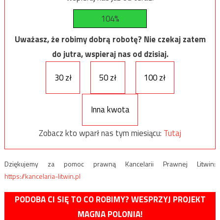
104%
Uważasz, że robimy dobrą robotę? Nie czekaj zatem
do jutra, wspieraj nas od dzisiaj.
30 zł
50 zł
100 zł
Inna kwota
Zobacz kto wparł nas tym miesiącu:
Tutaj
Dziękujemy za pomoc prawną Kancelarii Prawnej Litwin:
https://kancelaria-litwin.pl
PODOBA CI SIĘ TO CO ROBIMY? WESPRZYJ PROJEKT
MAGNA POLONIA!