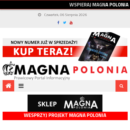
W
S
P
I
E
R
A
J
M
A
G
N
A
P
O
L
O
N
I
A
Czwartek, 06 Sierpnia 2026
WESPRZYJ PROJEKT MAGNA POLONIA