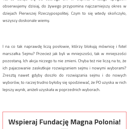
obserwujemy dzisiaj, do żywego przypomina najczarniejszy okres w
dziejach Pierwszej Rzeczypospolitej. Czym to się wtedy skończyło,
wszyscy doskonale wiemy.
I na co tak naprawdę liczą posłowie, którzy blokują mównicę i fotel
marszałka Sejmu? Przecież jak byli w mniejszości, tak w mniejszości
pozostaną. Ich akcja niczego tu nie zmieni. Chyba też nie liczą na to, że
ich pajacowanie zaskutkuje rozwiązaniem sejmu i nowymi wyborami?
Zresztą nawet gdyby doszło do rozwiązania sejmu i do nowych
wyborów, to raczej trudno byłoby się spodziewać, że PO uzyska w nich
lepszy wynik, aniżeli uzyskała w poprzednich wyborach.
Wspieraj Fundację Magna Polonia!