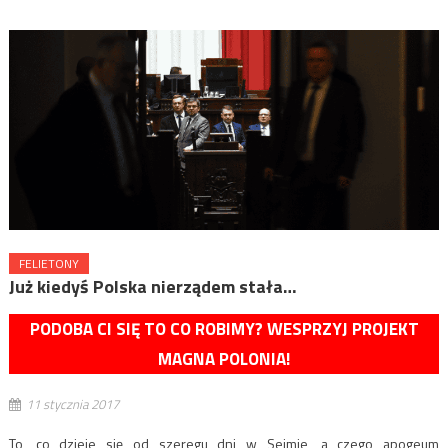
FELIETONY
Już kiedyś Polska nierządem stała…
PODOBA CI SIĘ TO CO ROBIMY? WESPRZYJ PROJEKT
MAGNA POLONIA!
11 stycznia 2017
To, co dzieje się od szeregu dni w Sejmie, a czego apogeum