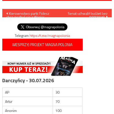
Nawigacja
Kierownictwo partii Fidesz
Senat uchwalił budżet bez
poprawek
chce pozbyć się z Węgier
wpisu
fundacji Sorosa
Telegram
https://t.me/magnapolonia
WESPRZYJ PROJEKT MAGNA POLONIA
Darczyńcy - 30.07.2026
AP
30
Artur
70
Anonim
100