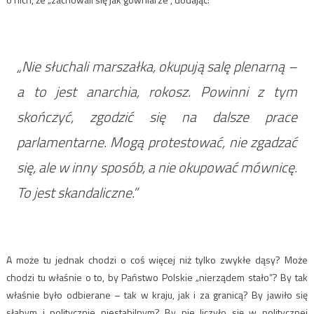
„Nie słuchali marszałka, okupują salę plenarną –
a to jest anarchia, rokosz. Powinni z tym
skończyć, zgodzić się na dalsze prace
parlamentarne. Mogą protestować, nie zgadzać
się, ale w inny sposób, a nie okupować mównicę.
To jest skandaliczne.”
A może tu jednak chodzi o coś więcej niż tylko zwykłe dąsy? Może
chodzi tu właśnie o to, by Państwo Polskie „nierządem stało”? By tak
właśnie było odbierane – tak w kraju, jak i za granicą? By jawiło się
słabym i politycznie niestabilnym? By nie liczyło się w politycznej