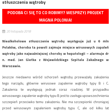
stłuszczenia wątroby
PODOBA CI SIĘ TO CO ROBIMY? WESPRZYJ PROJEKT
MAGNA POLONIA!
20 listopada 2018
Niealkoholowe stłuszczenie wątroby występuje już u 6 mln
Polaków, choroba ta powoli zajmuje miejsce wirusowych zapaleń
wątroby jako najważniejszej choroby w hepatologii – alarmuje dr
n. med. Jan Gietka z Wojewódzkiego Szpitala Zakaźnego w
Warszawie.
Jeszcze niedawno wśród schorzeń wątroby przeważały zakażenia
tego narządu, głównie wirusowe zapalenie wątroby typy B i C.
Zakażenia te występują jednak coraz rzadziej. W przypadku
wirusowego zapalenie wątroby typu B jest to zasługa upowszechnienia
szczepień przeciwko temu zakażeniu. Nie ma szczepionki chroniącej
przed wirusowym zapaleniem wątroby typu C, ale od kilku lat