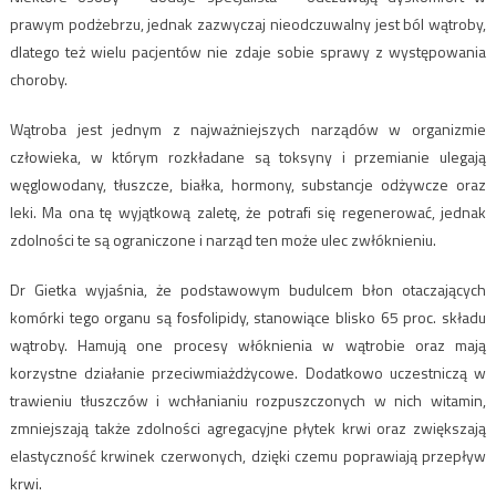
prawym podżebrzu, jednak zazwyczaj nieodczuwalny jest ból wątroby,
dlatego też wielu pacjentów nie zdaje sobie sprawy z występowania
choroby.
Wątroba jest jednym z najważniejszych narządów w organizmie
człowieka, w którym rozkładane są toksyny i przemianie ulegają
węglowodany, tłuszcze, białka, hormony, substancje odżywcze oraz
leki. Ma ona tę wyjątkową zaletę, że potrafi się regenerować, jednak
zdolności te są ograniczone i narząd ten może ulec zwłóknieniu.
Dr Gietka wyjaśnia, że podstawowym budulcem błon otaczających
komórki tego organu są fosfolipidy, stanowiące blisko 65 proc. składu
wątroby. Hamują one procesy włóknienia w wątrobie oraz mają
korzystne działanie przeciwmiażdżycowe. Dodatkowo uczestniczą w
trawieniu tłuszczów i wchłanianiu rozpuszczonych w nich witamin,
zmniejszają także zdolności agregacyjne płytek krwi oraz zwiększają
elastyczność krwinek czerwonych, dzięki czemu poprawiają przepływ
krwi.