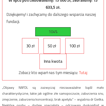
W lipcu potrzebowaliśmy:
15 000
zł, zebraliśmy:
15
633,5
zł.
Dziękujemy! i zachęcamy do dalszego wsparcia naszej
fundacji.
104%
30 zł
50 zł
100 zł
Inna kwota
Zobacz kto wparł nas tym miesiącu:
Tutaj
„Objawy NAFDL są zazwyczaj niezauważalne bądź mało
charakterystyczne, takie jak ogólne złe samopoczucie, zaburzenia snu,
zmęczenie, zaburzenia koncentracji, brak apetytu” – wyjaśnia dr Gietka.
Niektóre osoby – dodaje specjalista – odczuwają dyskomfort w