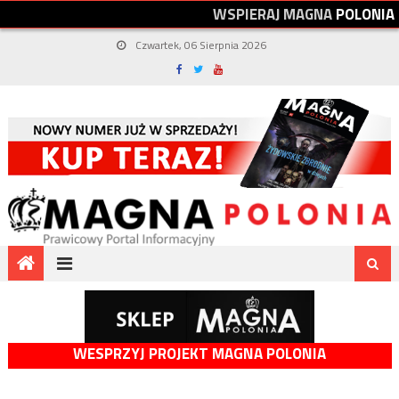
W
S
P
I
E
R
A
J
M
A
G
N
A
P
O
L
O
N
I
A
Czwartek, 06 Sierpnia 2026
WESPRZYJ PROJEKT MAGNA POLONIA