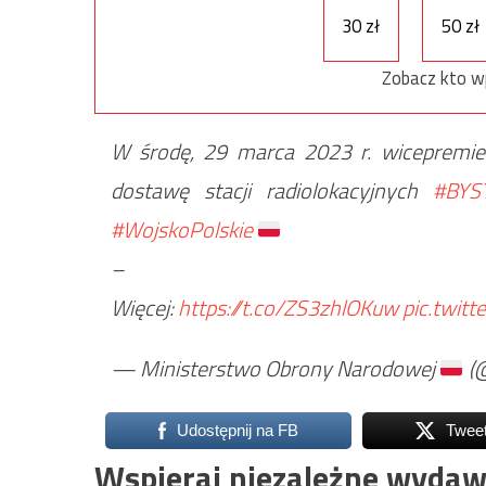
30 zł
50 zł
Zobacz kto w
W środę, 29 marca 2023 r. wicepremi
dostawę stacji radiolokacyjnych
#BYS
#WojskoPolskie
–
Więcej:
https://t.co/ZS3zhlOKuw
pic.twi
— Ministerstwo Obrony Narodowej
(
Udostępnij na FB
Twee
Wspieraj niezależne wydaw