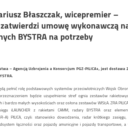
ariusz Błaszczak, wicepremier –
j zatwierdzi umowę wykonawczą n
jnych BYSTRA na potrzeby
wa – Agencją Uzbrojenia a Konsorcjum PGZ-PILICA+, jest dostawa 
BYSTRA.
 będą pełnić rolę podstawowych systemów przeciwlotniczych Wojsk Obro
m przeznaczeniem będzie uzupełnienie stref ognia zestawów rakietowy
ych i bardzo małych wysokościach oraz osłona zestawów WISŁA. ZRA PILIC
asięgu iLAUNCHER z rakietami CAMM, radary BYSTRA oraz elemen
SR-A) PILICA, czyli: stanowisko dowodzenia, radar krótkiego zasięgu,
odsystem łączności oraz pojazdy amunicyjne i pojazdy transportowe, a