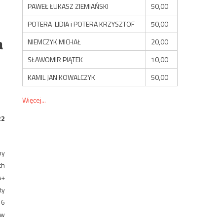
PAWEŁ ŁUKASZ ZIEMIAŃSKI
50,00
POTERA LIDIA i POTERA KRZYSZTOF
50,00
a
NIEMCZYK MICHAŁ
20,00
SŁAWOMIR PIĄTEK
10,00
KAMIL JAN KOWALCZYK
50,00
Więcej...
22
ny
ch
A+
ty
 6
 w