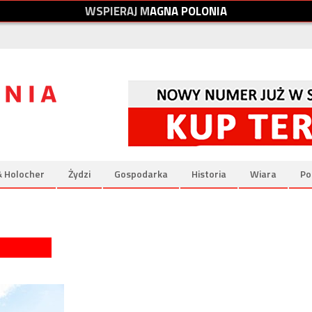
W
S
P
I
E
R
A
J
M
A
G
N
A
P
O
L
O
N
I
A
& Holocher
Żydzi
Gospodarka
Historia
Wiara
Po