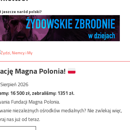
t jeszcze naród polski?
ację Magna Polonia!
Sierpień 2026
jemy:
16 500
zł, zebraliśmy:
1351
zł.
ania Fundacji Magna Polonia.
anie niezależnych ośrodków medialnych? Nie zwlekaj więc,
raj nas już od teraz.