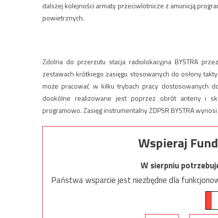
dalszej kolejności armaty przeciwlotnicze z amunicją pr
powietrznych.
Zdolna do przerzutu stacja radiolokacyjna BYSTRA prz
zestawach krótkiego zasięgu stosowanych do osłony takt
może pracować w kilku trybach pracy dostosowanych d
dookólne realizowane jest poprzez obrót anteny i sk
programowo. Zasięg instrumentalny ZDPSR BYSTRA wynosi
Wspieraj Fund
W sierpniu potrzebu
Państwa wsparcie jest niezbędne dla funkcjonow