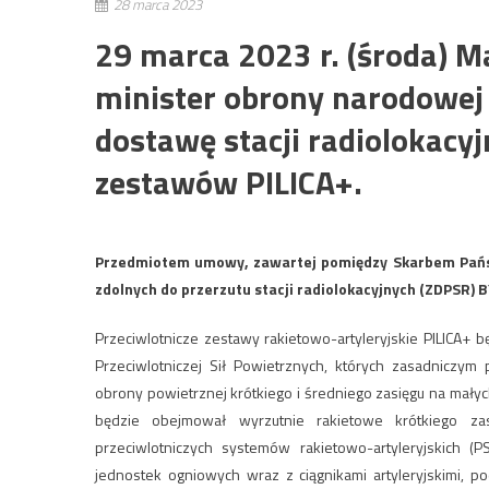
28 marca 2023
29 marca 2023 r. (środa) M
minister obrony narodowe
dostawę stacji radiolokacy
zestawów PILICA+.
Przedmiotem umowy, zawartej pomiędzy Skarbem Państ
zdolnych do przerzutu stacji radiolokacyjnych (ZDPSR) 
Przeciwlotnicze zestawy rakietowo-artyleryjskie PILICA+
Przeciwlotniczej Sił Powietrznych, których zasadniczy
obrony powietrznej krótkiego i średniego zasięgu na mał
będzie obejmował wyrzutnie rakietowe krótkiego z
przeciwlotniczych systemów rakietowo-artyleryjskich (P
jednostek ogniowych wraz z ciągnikami artyleryjskimi, p