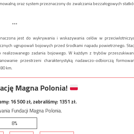
ogramowalną oraz system przeznaczony do zwalczania bezzałogowych statk
***
eznaczona jest do wykrywania i wskazywania celów w przeciwlotniczy
ycznych ugrupowań bojowych przed środkami napadu powietrznego. Stac
o realizowanego zadania bojowego. W każdym z trybów przeszukiwan
anowanie przestrzeni charakterystyką nadawczo-odbiorczą formowa
 80 km.
ację Magna Polonia!
jemy:
16 500
zł, zebraliśmy:
1351
zł.
ania Fundacji Magna Polonia.
8%