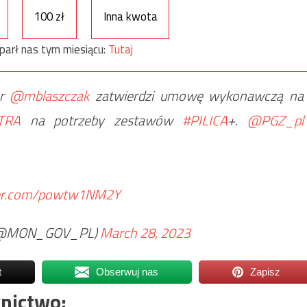
100 zł
Inna kwota
parł nas tym miesiącu:
Tutaj
er
@mblaszczak
zatwierdzi umowę wykonawczą na
TRA
na potrzeby zestawów
#PILICA
+.
@PGZ_pl
tter.com/powtw1NM2Y
@MON_GOV_PL)
March 28, 2023
t
Obserwuj nas
Zapisz
nictwo: