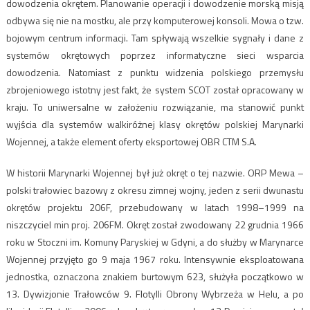
dowodzenia okrętem. Planowanie operacji i dowodzenie morską misją
odbywa się nie na mostku, ale przy komputerowej konsoli. Mowa o tzw.
bojowym centrum informacji. Tam spływają wszelkie sygnały i dane z
systemów okrętowych poprzez informatyczne sieci wsparcia
dowodzenia. Natomiast z punktu widzenia polskiego przemysłu
zbrojeniowego istotny jest fakt, że system SCOT został opracowany w
kraju. To uniwersalne w założeniu rozwiązanie, ma stanowić punkt
wyjścia dla systemów walkiróżnej klasy okrętów polskiej Marynarki
Wojennej, a także element oferty eksportowej OBR CTM S.A.
W historii Marynarki Wojennej był już okręt o tej nazwie. ORP Mewa –
polski trałowiec bazowy z okresu zimnej wojny, jeden z serii dwunastu
okrętów projektu 206F, przebudowany w latach 1998–1999 na
niszczyciel min proj. 206FM. Okręt został zwodowany 22 grudnia 1966
roku w Stoczni im. Komuny Paryskiej w Gdyni, a do służby w Marynarce
Wojennej przyjęto go 9 maja 1967 roku. Intensywnie eksploatowana
jednostka, oznaczona znakiem burtowym 623, służyła początkowo w
13. Dywizjonie Trałowców 9. Flotylli Obrony Wybrzeża w Helu, a po