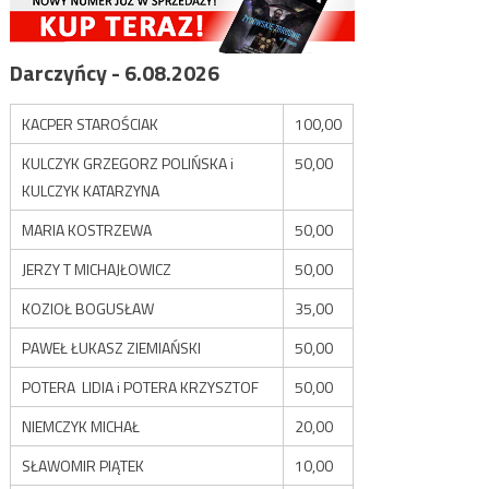
Darczyńcy - 6.08.2026
KACPER STAROŚCIAK
100,00
KULCZYK GRZEGORZ POLIŃSKA i
50,00
KULCZYK KATARZYNA
MARIA KOSTRZEWA
50,00
JERZY T MICHAJŁOWICZ
50,00
KOZIOŁ BOGUSŁAW
35,00
PAWEŁ ŁUKASZ ZIEMIAŃSKI
50,00
POTERA LIDIA i POTERA KRZYSZTOF
50,00
NIEMCZYK MICHAŁ
20,00
SŁAWOMIR PIĄTEK
10,00