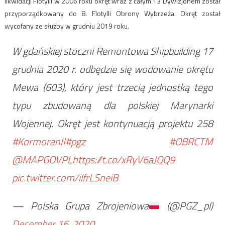
likwidacji Flotylli w 2006 roku okręt wraz z całym 13 Dywizjonem został
przyporządkowany do 8. Flotylli Obrony Wybrzeża. Okręt został
wycofany ze służby w grudniu 2019 roku.
W gdańskiej stoczni Remontowa Shipbuilding 17
grudnia 2020 r. odbędzie się wodowanie okrętu
Mewa (603), który jest trzecią jednostką tego
typu zbudowaną dla polskiej Marynarki
Wojennej. Okręt jest kontynuacją projektu 258
#KormoranII
#pgz
#OBRCTM
@MAPGOVPL
https://t.co/xRyV6aJQQ9
pic.twitter.com/ilfrLSneiB
— Polska Grupa Zbrojeniowa
(@PGZ_pl)
December 16, 2020