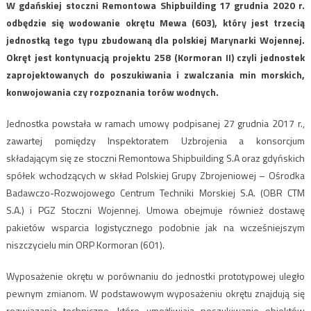
W gdańskiej stoczni Remontowa Shipbuilding 17 grudnia 2020 r.
odbędzie się wodowanie okrętu Mewa (603), który jest trzecią
jednostką tego typu zbudowaną dla polskiej Marynarki Wojennej.
Okręt jest kontynuacją projektu 258 (Kormoran II) czyli jednostek
zaprojektowanych do poszukiwania i zwalczania min morskich,
konwojowania czy rozpoznania torów wodnych.
Jednostka powstała w ramach umowy podpisanej 27 grudnia 2017 r.,
zawartej pomiędzy Inspektoratem Uzbrojenia a konsorcjum
składającym się ze stoczni Remontowa Shipbuilding S.A oraz gdyńskich
spółek wchodzących w skład Polskiej Grupy Zbrojeniowej – Ośrodka
Badawczo-Rozwojowego Centrum Techniki Morskiej S.A. (OBR CTM
S.A.) i PGZ Stoczni Wojennej. Umowa obejmuje również dostawę
pakietów wsparcia logistycznego podobnie jak na wcześniejszym
niszczycielu min ORP Kormoran (601).
Wyposażenie okrętu w porównaniu do jednostki prototypowej uległo
pewnym zmianom. W podstawowym wyposażeniu okrętu znajdują się
rozwiązania techniczne, które umożliwiają poszukiwanie obiektów