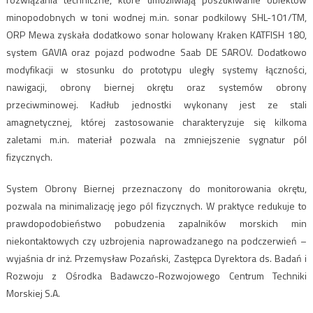
minopodobnych w toni wodnej m.in. sonar podkilowy SHL-101/TM,
ORP Mewa zyskała dodatkowo sonar holowany Kraken KATFISH 180,
system GAVIA oraz pojazd podwodne Saab DE SAROV. Dodatkowo
modyfikacji w stosunku do prototypu uległy systemy łączności,
nawigacji, obrony biernej okrętu oraz systemów obrony
przeciwminowej. Kadłub jednostki wykonany jest ze stali
amagnetycznej, której zastosowanie charakteryzuje się kilkoma
zaletami m.in. materiał pozwala na zmniejszenie sygnatur pól
fizycznych.
System Obrony Biernej przeznaczony do monitorowania okrętu,
pozwala na minimalizację jego pól fizycznych. W praktyce redukuje to
prawdopodobieństwo pobudzenia zapalników morskich min
niekontaktowych czy uzbrojenia naprowadzanego na podczerwień –
wyjaśnia dr inż. Przemysław Pozański, Zastępca Dyrektora ds. Badań i
Rozwoju z Ośrodka Badawczo-Rozwojowego Centrum Techniki
Morskiej S.A.