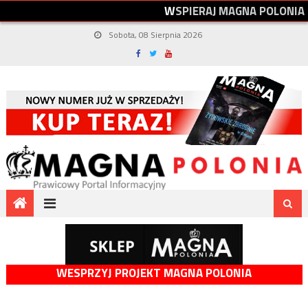
W
S
P
I
E
R
A
J
M
A
G
N
A
P
O
L
O
N
I
A
Sobota, 08 Sierpnia 2026
WESPRZYJ PROJEKT MAGNA POLONIA