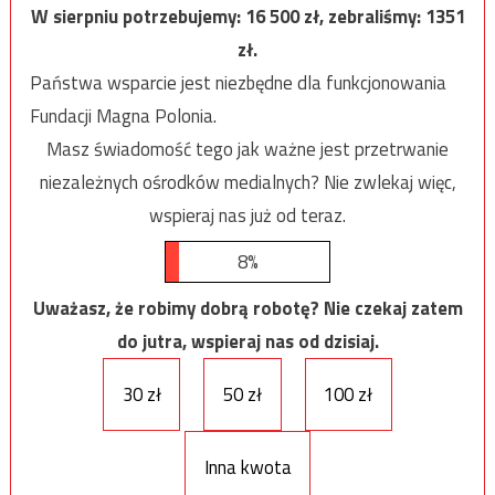
W sierpniu potrzebujemy:
16 500
zł, zebraliśmy:
1351
zł.
Państwa wsparcie jest niezbędne dla funkcjonowania
Fundacji Magna Polonia.
Masz świadomość tego jak ważne jest przetrwanie
niezależnych ośrodków medialnych? Nie zwlekaj więc,
wspieraj nas już od teraz.
8%
Uważasz, że robimy dobrą robotę? Nie czekaj zatem
do jutra, wspieraj nas od dzisiaj.
30 zł
50 zł
100 zł
Inna kwota