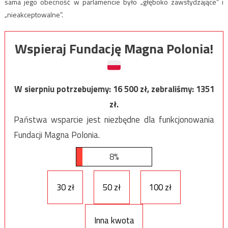
sama jego obecność w parlamencie było „głęboko zawstydzające” i
„nieakceptowalne”.
Wspieraj Fundację Magna Polonia!
W sierpniu potrzebujemy:
16 500
zł, zebraliśmy:
1351
zł.
Państwa wsparcie jest niezbędne dla funkcjonowania
Fundacji Magna Polonia.
8%
30 zł
50 zł
100 zł
Inna kwota