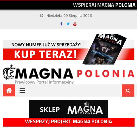
W
S
P
I
E
R
A
J
M
A
G
N
A
P
O
L
O
N
I
A
Niedziela, 09 Sierpnia 2026
WESPRZYJ PROJEKT MAGNA POLONIA