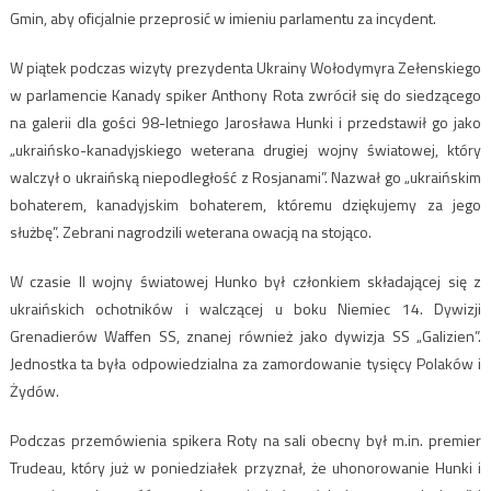
Gmin, aby oficjalnie przeprosić w imieniu parlamentu za incydent.
W piątek podczas wizyty prezydenta Ukrainy Wołodymyra Zełenskiego
w parlamencie Kanady spiker Anthony Rota zwrócił się do siedzącego
na galerii dla gości 98-letniego Jarosława Hunki i przedstawił go jako
„ukraińsko-kanadyjskiego weterana drugiej wojny światowej, który
walczył o ukraińską niepodległość z Rosjanami”. Nazwał go „ukraińskim
bohaterem, kanadyjskim bohaterem, któremu dziękujemy za jego
służbę”. Zebrani nagrodzili weterana owacją na stojąco.
W czasie II wojny światowej Hunko był członkiem składającej się z
ukraińskich ochotników i walczącej u boku Niemiec 14. Dywizji
Grenadierów Waffen SS, znanej również jako dywizja SS „Galizien”.
Jednostka ta była odpowiedzialna za zamordowanie tysięcy Polaków i
Żydów.
Podczas przemówienia spikera Roty na sali obecny był m.in. premier
Trudeau, który już w poniedziałek przyznał, że uhonorowanie Hunki i