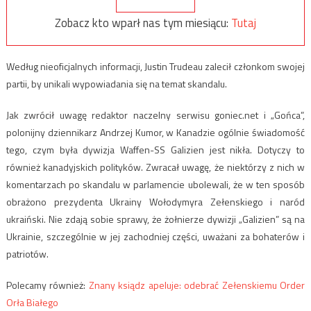
Zobacz kto wparł nas tym miesiącu:
Tutaj
Według nieoficjalnych informacji, Justin Trudeau zalecił członkom swojej
partii, by unikali wypowiadania się na temat skandalu.
Jak zwrócił uwagę redaktor naczelny serwisu goniec.net i „Gońca”,
polonijny dziennikarz Andrzej Kumor, w Kanadzie ogólnie świadomość
tego, czym była dywizja Waffen-SS Galizien jest nikła. Dotyczy to
również kanadyjskich polityków. Zwracał uwagę, że niektórzy z nich w
komentarzach po skandalu w parlamencie ubolewali, że w ten sposób
obrażono prezydenta Ukrainy Wołodymyra Zełenskiego i naród
ukraiński. Nie zdają sobie sprawy, że żołnierze dywizji „Galizien” są na
Ukrainie, szczególnie w jej zachodniej części, uważani za bohaterów i
patriotów.
Polecamy również:
Znany ksiądz apeluje: odebrać Zełenskiemu Order
Orła Białego