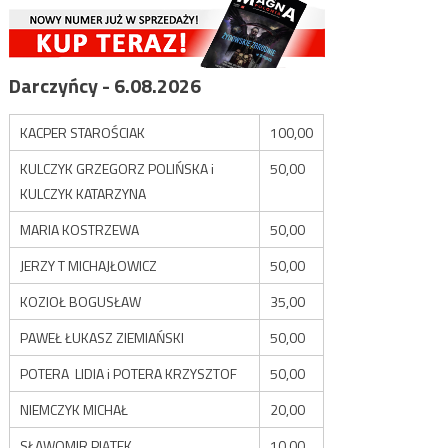
Darczyńcy - 6.08.2026
KACPER STAROŚCIAK
100,00
KULCZYK GRZEGORZ POLIŃSKA i
50,00
KULCZYK KATARZYNA
MARIA KOSTRZEWA
50,00
JERZY T MICHAJŁOWICZ
50,00
KOZIOŁ BOGUSŁAW
35,00
PAWEŁ ŁUKASZ ZIEMIAŃSKI
50,00
POTERA LIDIA i POTERA KRZYSZTOF
50,00
NIEMCZYK MICHAŁ
20,00
SŁAWOMIR PIĄTEK
10,00