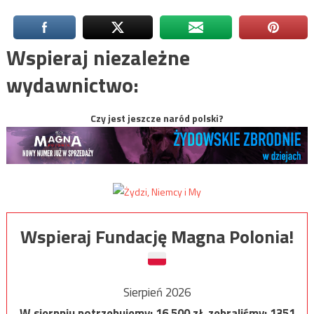
Wspieraj niezależne
wydawnictwo:
Czy jest jeszcze naród polski?
Wspieraj Fundację Magna Polonia!
Sierpień 2026
W sierpniu potrzebujemy:
16 500
zł, zebraliśmy:
1351