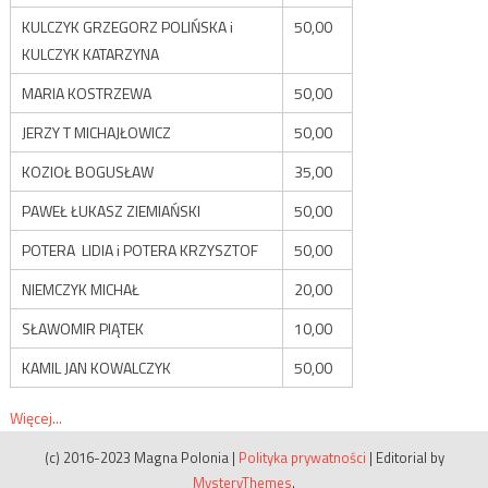
KULCZYK GRZEGORZ POLIŃSKA i
50,00
KULCZYK KATARZYNA
MARIA KOSTRZEWA
50,00
JERZY T MICHAJŁOWICZ
50,00
KOZIOŁ BOGUSŁAW
35,00
PAWEŁ ŁUKASZ ZIEMIAŃSKI
50,00
POTERA LIDIA i POTERA KRZYSZTOF
50,00
NIEMCZYK MICHAŁ
20,00
SŁAWOMIR PIĄTEK
10,00
KAMIL JAN KOWALCZYK
50,00
Więcej...
(c) 2016-2023 Magna Polonia
|
Polityka prywatności
|
Editorial by
MysteryThemes
.