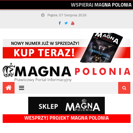
W
S
P
I
E
R
A
J
M
A
G
N
A
P
O
L
O
N
I
A
Piątek, 07 Sierpnia 2026
WESPRZYJ PROJEKT MAGNA POLONIA