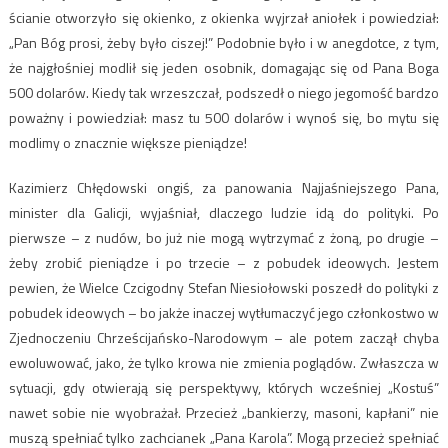
ścianie otworzyło się okienko, z okienka wyjrzał aniołek i powiedział:
„Pan Bóg prosi, żeby było ciszej!” Podobnie było i w anegdotce, z tym,
że najgłośniej modlił się jeden osobnik, domagając się od Pana Boga
500 dolarów. Kiedy tak wrzeszczał, podszedł o niego jegomość bardzo
poważny i powiedział: masz tu 500 dolarów i wynoś się, bo mytu się
modlimy o znacznie większe pieniądze!
Kazimierz Chłędowski ongiś, za panowania Najjaśniejszego Pana,
minister dla Galicji, wyjaśniał, dlaczego ludzie idą do polityki. Po
pierwsze – z nudów, bo już nie mogą wytrzymać z żoną, po drugie –
żeby zrobić pieniądze i po trzecie – z pobudek ideowych. Jestem
pewien, że Wielce Czcigodny Stefan Niesiołowski poszedł do polityki z
pobudek ideowych – bo jakże inaczej wytłumaczyć jego członkostwo w
Zjednoczeniu Chrześcijańsko-Narodowym – ale potem zaczął chyba
ewoluwować, jako, że tylko krowa nie zmienia poglądów. Zwłaszcza w
sytuacji, gdy otwierają się perspektywy, których wcześniej „Kostuś”
nawet sobie nie wyobrażał. Przecież „bankierzy, masoni, kapłani” nie
muszą spełniać tylko zachcianek „Pana Karola”. Mogą przecież spełniać