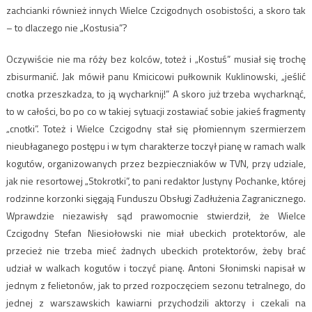
zachcianki również innych Wielce Czcigodnych osobistości, a skoro tak
– to dlaczego nie „Kostusia”?
Oczywiście nie ma róży bez kolców, toteż i „Kostuś” musiał się trochę
zbisurmanić. Jak mówił panu Kmicicowi pułkownik Kuklinowski, „jeślić
cnotka przeszkadza, to ją wycharknij!” A skoro już trzeba wycharknąć,
to w całości, bo po co w takiej sytuacji zostawiać sobie jakieś fragmenty
„cnotki”. Toteż i Wielce Czcigodny stał się płomiennym szermierzem
nieubłaganego postępu i w tym charakterze toczył pianę w ramach walk
kogutów, organizowanych przez bezpieczniaków w TVN, przy udziale,
jak nie resortowej „Stokrotki”, to pani redaktor Justyny Pochanke, której
rodzinne korzonki sięgają Funduszu Obsługi Zadłużenia Zagranicznego.
Wprawdzie niezawisły sąd prawomocnie stwierdził, że Wielce
Czcigodny Stefan Niesiołowski nie miał ubeckich protektorów, ale
przecież nie trzeba mieć żadnych ubeckich protektorów, żeby brać
udział w walkach kogutów i toczyć pianę. Antoni Słonimski napisał w
jednym z felietonów, jak to przed rozpoczęciem sezonu tetralnego, do
jednej z warszawskich kawiarni przychodzili aktorzy i czekali na