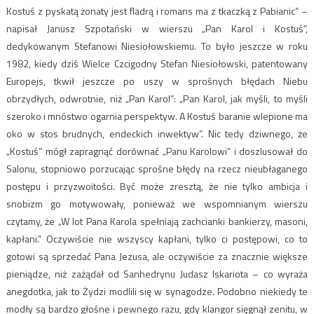
Kostuś z pyskatą żonaty jest fladrą i romans ma z tkaczką z Pabianic” –
napisał Janusz Szpotański w wierszu „Pan Karol i Kostuś”,
dedykowanym Stefanowi Niesiołowskiemu. To było jeszcze w roku
1982, kiedy dziś Wielce Czcigodny Stefan Niesiołowski, patentowany
Europejs, tkwił jeszcze po uszy w sprośnych błędach Niebu
obrzydłych, odwrotnie, niż „Pan Karol”: „Pan Karol, jak myśli, to myśli
szeroko i mnóstwo ogarnia perspektyw. A Kostuś baranie wlepione ma
oko w stos brudnych, endeckich inwektyw”. Nic tedy dziwnego, że
„Kostuś” mógł zapragnąć dorównać „Panu Karolowi” i doszlusował do
Salonu, stopniowo porzucając sprośne błędy na rzecz nieubłaganego
postępu i przyzwoitości. Być może zresztą, że nie tylko ambicja i
snobizm go motywowały, ponieważ we wspomnianym wierszu
czytamy, że „W lot Pana Karola spełniają zachcianki bankierzy, masoni,
kapłani.” Oczywiście nie wszyscy kapłani, tylko ci postępowi, co to
gotowi są sprzedać Pana Jezusa, ale oczywiście za znacznie większe
pieniądze, niż zażądał od Sanhedrynu Judasz Iskariota – co wyraża
anegdotka, jak to Żydzi modlili się w synagodze. Podobno niekiedy te
modły są bardzo głośne i pewnego razu, gdy klangor sięgnął zenitu, w