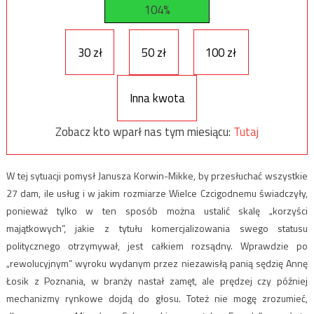
104%
30 zł
50 zł
100 zł
Inna kwota
Zobacz kto wparł nas tym miesiącu:
Tutaj
W tej sytuacji pomysł Janusza Korwin-Mikke, by przesłuchać wszystkie
27 dam, ile usług i w jakim rozmiarze Wielce Czcigodnemu świadczyły,
ponieważ tylko w ten sposób można ustalić skalę „korzyści
majątkowych”, jakie z tytułu komercjalizowania swego statusu
politycznego otrzymywał, jest całkiem rozsądny. Wprawdzie po
„rewolucyjnym” wyroku wydanym przez niezawisłą panią sędzię Annę
Łosik z Poznania, w branży nastał zamęt, ale prędzej czy później
mechanizmy rynkowe dojdą do głosu. Toteż nie mogę zrozumieć,