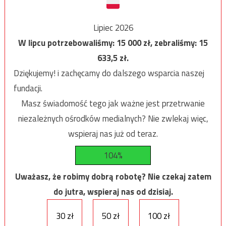
Lipiec 2026
W lipcu potrzebowaliśmy:
15 000
zł, zebraliśmy:
15
633,5
zł.
Dziękujemy! i zachęcamy do dalszego wsparcia naszej
fundacji.
Masz świadomość tego jak ważne jest przetrwanie
niezależnych ośrodków medialnych? Nie zwlekaj więc,
wspieraj nas już od teraz.
104%
Uważasz, że robimy dobrą robotę? Nie czekaj zatem
do jutra, wspieraj nas od dzisiaj.
30 zł
50 zł
100 zł