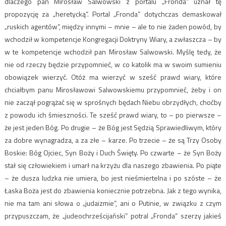
dlaczego pan Mirosław Salwowski z portalu „Fronda” uznał tę
propozycję za „heretycką”. Portal „Fronda” dotychczas demaskował
„ruskich agentów”, między innymi – mnie – ale to nie żaden powód, by
wchodził w kompetencje Kongregacji Doktryny Wiary, a zwłaszcza – by
w te kompetencje wchodził pan Mirosław Salwowski. Myślę tedy, że
nie od rzeczy będzie przypomnieć, w co katolik ma w swoim sumieniu
obowiązek wierzyć. Otóż ma wierzyć w sześć prawd wiary, które
chciałbym panu Mirosławowi Salwowskiemu przypomnieć, żeby i on
nie zaczął pogrążać się w sprośnych będach Niebu obrzydłych, choćby
z powodu ich śmieszności. Te sześć prawd wiary, to – po pierwsze –
że jest jeden Bóg. Po drugie – że Bóg jest Sędzią Sprawiedliwym, który
za dobre wynagradza, a za złe – karze. Po trzecie – że są Trzy Osoby
Boskie: Bóg Ojciec, Syn Boży i Duch Święty. Po czwarte – że Syn Boży
stał się człowiekiem i umarł na krzyżu dla naszego zbawienia. Po piąte
– że dusza ludzka nie umiera, bo jest nieśmiertelna i po szóste – że
Łaska Boża jest do zbawienia koniecznie potrzebna. Jak z tego wynika,
nie ma tam ani słowa o „judaizmie”, ani o Putinie, w związku z czym
przypuszczam, że „judeochrześcijański” potral „Fronda” szerzy jakieś