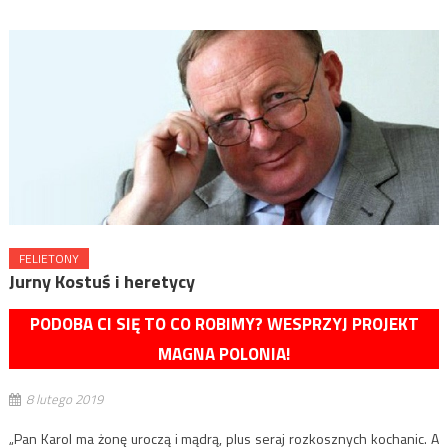
FELIETONY
Jurny Kostuś i heretycy
PODOBA CI SIĘ TO CO ROBIMY? WESPRZYJ PROJEKT
MAGNA POLONIA!
8 lutego 2019
„Pan Karol ma żonę uroczą i mądrą, plus seraj rozkosznych kochanic. A