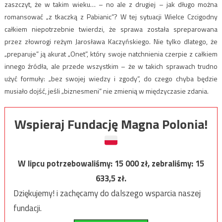
zaszczyt, że w takim wieku… – no ale z drugiej – jak długo można
romansować „z tkaczką z Pabianic”? W tej sytuacji Wielce Czcigodny
całkiem niepotrzebnie twierdzi, że sprawa została spreparowana
przez złowrogi reżym Jarosława Kaczyńskiego. Nie tylko dlatego, że
„preparuje” ją akurat „Onet”, który swoje natchnienia czerpie z całkiem
innego źródła, ale przede wszystkim – że w takich sprawach trudno
użyć formuły: „bez swojej wiedzy i zgody”, do czego chyba będzie
musiało dojść, jeśli „biznesmeni” nie zmienią w międzyczasie zdania.
Wspieraj Fundację Magna Polonia!
W lipcu potrzebowaliśmy:
15 000
zł, zebraliśmy:
15
633,5
zł.
Dziękujemy! i zachęcamy do dalszego wsparcia naszej
fundacji.