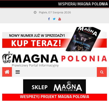
W
S
P
I
E
R
A
J
M
A
G
N
A
P
O
L
O
N
I
A
Piątek, 07 Sierpnia 2026
WESPRZYJ PROJEKT MAGNA POLONIA