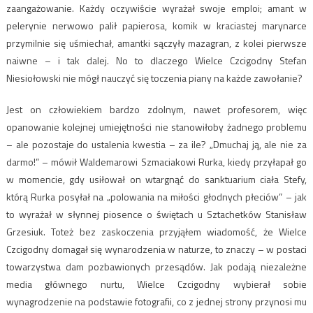
zaangażowanie. Każdy oczywiście wyrażał swoje emploi; amant w
pelerynie nerwowo palił papierosa, komik w kraciastej marynarce
przymilnie się uśmiechał, amantki sączyły mazagran, z kolei pierwsze
naiwne – i tak dalej. No to dlaczego Wielce Czcigodny Stefan
Niesiołowski nie mógł nauczyć się toczenia piany na każde zawołanie?
Jest on człowiekiem bardzo zdolnym, nawet profesorem, więc
opanowanie kolejnej umiejętności nie stanowiłoby żadnego problemu
– ale pozostaje do ustalenia kwestia – za ile? „Dmuchaj ją, ale nie za
darmo!” – mówił Waldemarowi Szmaciakowi Rurka, kiedy przyłapał go
w momencie, gdy usiłował on wtargnąć do sanktuarium ciała Stefy,
którą Rurka posyłał na „polowania na miłości głodnych płeciów” – jak
to wyrażał w słynnej piosence o świętach u Sztachetków Stanisław
Grzesiuk. Toteż bez zaskoczenia przyjąłem wiadomość, że Wielce
Czcigodny domagał się wynarodzenia w naturze, to znaczy – w postaci
towarzystwa dam pozbawionych przesądów. Jak podają niezależne
media głównego nurtu, Wielce Czcigodny wybierał sobie
wynagrodzenie na podstawie fotografii, co z jednej strony przynosi mu