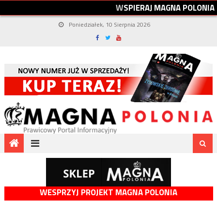
W
S
P
I
E
R
A
J
M
A
G
N
A
P
O
L
O
N
I
A
Poniedziałek, 10 Sierpnia 2026
WESPRZYJ PROJEKT MAGNA POLONIA