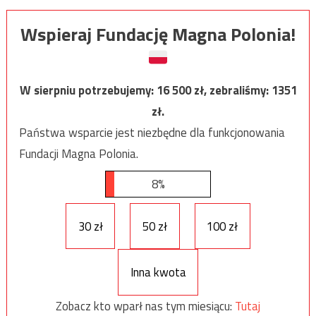
Wspieraj Fundację Magna Polonia!
W sierpniu potrzebujemy:
16 500
zł, zebraliśmy:
1351
zł.
Państwa wsparcie jest niezbędne dla funkcjonowania
Fundacji Magna Polonia.
8%
30 zł
50 zł
100 zł
Inna kwota
Zobacz kto wparł nas tym miesiącu:
Tutaj