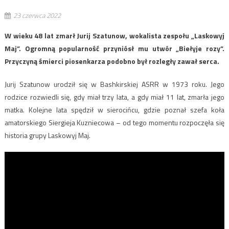
23 czerwca 2022
W wieku 48 lat zmarł Jurij Szatunow, wokalista zespołu „Laskowyj
Maj”. Ogromną popularność przyniósł mu utwór „Biełyje rozy”.
Przyczyną śmierci piosenkarza podobno był rozległy zawał serca.
Jurij Szatunow urodził się w Bashkirskiej ASRR w 1973 roku. Jego
rodzice rozwiedli się, gdy miał trzy lata, a gdy miał 11 lat, zmarła jego
matka. Kolejne lata spędził w sierocińcu, gdzie poznał szefa koła
amatorskiego Siergieja Kuzniecowa – od tego momentu rozpoczęła się
historia grupy Laskowyj Maj.