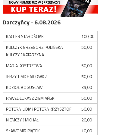
Darczyńcy - 6.08.2026
KACPER STAROŚCIAK
100,00
KULCZYK GRZEGORZ POLIŃSKA i
50,00
KULCZYK KATARZYNA
MARIA KOSTRZEWA
50,00
JERZY T MICHAJŁOWICZ
50,00
KOZIOŁ BOGUSŁAW
35,00
PAWEŁ ŁUKASZ ZIEMIAŃSKI
50,00
POTERA LIDIA i POTERA KRZYSZTOF
50,00
NIEMCZYK MICHAŁ
20,00
SŁAWOMIR PIĄTEK
10,00