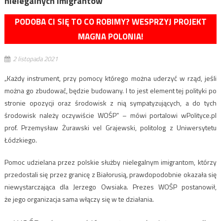
nielegalnych imigrantów
PODOBA CI SIĘ TO CO ROBIMY? WESPRZYJ PROJEKT
MAGNA POLONIA!
2 listopada 2021
„
Każdy instrument, przy pomocy którego można uderzyć w rząd, jeśli
można go zbudować, będzie budowany. I to jest element tej polityki po
stronie opozycji oraz środowisk z nią sympatyzujących, a do tych
środowisk należy oczywiście WOŚP” – mówi portalowi wPolityce.pl
prof. Przemysław Żurawski vel Grajewski, politolog z Uniwersytetu
Łódzkiego.
Pomoc udzielana przez polskie służby nielegalnym imigrantom, którzy
przedostali się przez granicę z Białorusią, prawdopodobnie okazała się
niewystarczająca dla Jerzego Owsiaka. Prezes WOŚP postanowił,
że jego organizacja sama włączy się w te działania.