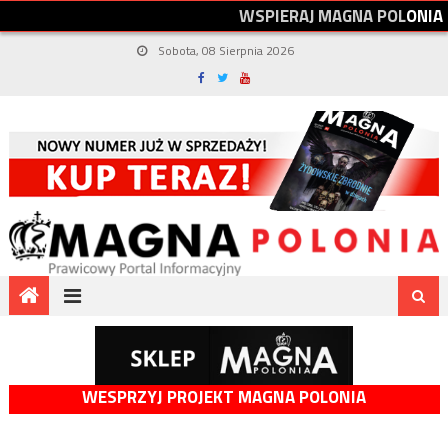
W
S
P
I
E
R
A
J
M
A
G
N
A
P
O
L
O
N
I
A
Sobota, 08 Sierpnia 2026
WESPRZYJ PROJEKT MAGNA POLONIA