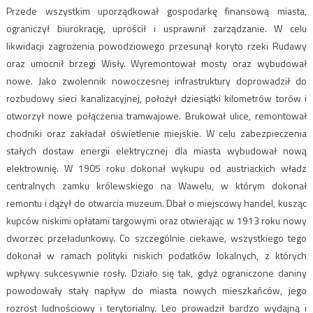
Przede wszystkim uporządkował gospodarkę finansową miasta,
ograniczył biurokrację, uprościł i usprawnił zarządzanie. W celu
likwidacji zagrożenia powodziowego przesunął koryto rzeki Rudawy
oraz umocnił brzegi Wisły. Wyremontował mosty oraz wybudował
nowe. Jako zwolennik nowoczesnej infrastruktury doprowadził do
rozbudowy sieci kanalizacyjnej, położył dziesiątki kilometrów torów i
otworzył nowe połączenia tramwajowe. Brukował ulice, remontował
chodniki oraz zakładał oświetlenie miejskie. W celu zabezpieczenia
stałych dostaw energii elektrycznej dla miasta wybudował nową
elektrownię. W 1905 roku dokonał wykupu od austriackich władz
centralnych zamku królewskiego na Wawelu, w którym dokonał
remontu i dążył do otwarcia muzeum. Dbał o miejscowy handel, kusząc
kupców niskimi opłatami targowymi oraz otwierając w 1913 roku nowy
dworzec przeładunkowy. Co szczególnie ciekawe, wszystkiego tego
dokonał w ramach polityki niskich podatków lokalnych, z których
wpływy sukcesywnie rosły. Działo się tak, gdyż ograniczone daniny
powodowały stały napływ do miasta nowych mieszkańców, jego
rozrost ludnościowy i terytorialny. Leo prowadził bardzo wydajną i