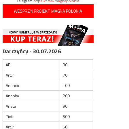
Telegram
https://t.me/magnapolonia
WESPRZYJ PROJEKT MAGNA POLONIA
Darczyńcy - 30.07.2026
AP
30
Artur
70
Anonim
100
Anonim
200
Arleta
90
Piotr
500
Artur
50