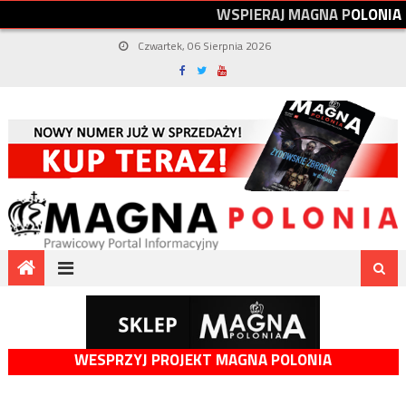
W
S
P
I
E
R
A
J
M
A
G
N
A
P
O
L
O
N
I
A
Czwartek, 06 Sierpnia 2026
WESPRZYJ PROJEKT MAGNA POLONIA