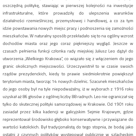
oszczędną politykę, stawiając w pierwszej kolejności na inwestycje
infrastrukturalne, które prowadziły do ulepszenia warunków
działalności rzemieślniczej, przemysłowej i handlowej, a co za tym
idzie powstawania nowych miejsc pracy i podnoszenia się zamożności
mieszkańców. W naturalny sposób przekładało się to na ogólny wzrost
dochodów miasta oraz jego coraz piękniejszy wygląd. Jeszcze w
czasach pełnienia funkcji członka rady miejskiej Juliusz Leo dążył do
utworzenia „Wielkiego Krakowa”, co wiązało się z włączeniem do jego
granic okolicznych miejscowości. Urzeczywistnił to w czasie swoich
rządów prezydenckich, kiedy to prawie siedmiokrotnie powiększył
terytorium miasta, tworząc 14 nowych dzielnic. Szacunek mieszkańców
do jego osoby był na tyle niepodważalny, iż w wyborach z 1916 roku
uzyskał aż 86 głosów z ogólnej liczby 88 radnych. Leo nie ograniczał się
tylko do skutecznej polityki samorządowej w Krakowie. Od 1901 roku
zasiadał przez kilka kadencji w galicyjskim Sejmie Krajowym, gdzie
reprezentował środowisko głęboko konserwatywne i przywiązane do
wartości katolickich. Był tradycjonalistą do tego stopnia, że bodaj jako
ostatni z czynnych polityków występował publicznie w szlacheckim