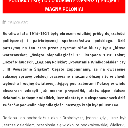
PODOBA CI SIĘ TO CO ROBIMY? WESPRZYJ PROJEKT
MAGNA POLONIA!
19 lipca 2021
Burzliwe lata 1914-1921 były okresem wielkiej próby dojrzałości
politycznej i patriotycznej społeczeństwa polskiego. Dziś
patrzymy na ten czas przez pryzmat słów kluczy typu „bitwa
warszawska”, „święto niepodległości 11 listopada 1918 roku”,
„Józef Piłsudski”, „Legiony Polskie”, „Powstanie Wielkopolskie” czy
„ III Powstanie Śląskie”. Często zapominamy, że na ówczesne
sukcesy sprawy polskiej pracowano znacznie dłużej i że w chwili
wybuchu I wojny światowej, żyjący pod zaborami Polacy w wielu
obszarach zdobyli już mocne przyczółki, ułatwiające dalsze
działania. Jednym z wielkich, lecz niestety nie eksponowanych dziś
twórców podwalin niepodległości naszego kraju był Juliusz Leo.
Rodzina Leo pochodziła z okolic Drohobycza, jednak gdy Juliusz był
jeszcze dzieckiem, przeniosła się w okolice podkrakowskiej Wieliczki,