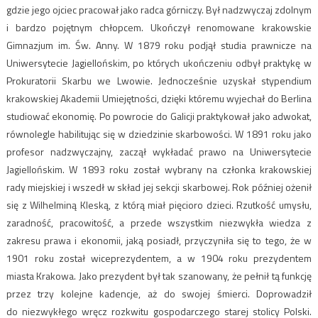
gdzie jego ojciec pracował jako radca górniczy. Był nadzwyczaj zdolnym
i bardzo pojętnym chłopcem. Ukończył renomowane krakowskie
Gimnazjum im. Św. Anny. W 1879 roku podjął studia prawnicze na
Uniwersytecie Jagiellońskim, po których ukończeniu odbył praktykę w
Prokuratorii Skarbu we Lwowie. Jednocześnie uzyskał stypendium
krakowskiej Akademii Umiejętności, dzięki któremu wyjechał do Berlina
studiować ekonomię. Po powrocie do Galicji praktykował jako adwokat,
równolegle habilitując się w dziedzinie skarbowości. W 1891 roku jako
profesor nadzwyczajny, zaczął wykładać prawo na Uniwersytecie
Jagiellońskim. W 1893 roku został wybrany na członka krakowskiej
rady miejskiej i wszedł w skład jej sekcji skarbowej. Rok później ożenił
się z Wilhelminą Kleską, z którą miał pięcioro dzieci. Rzutkość umysłu,
zaradność, pracowitość, a przede wszystkim niezwykła wiedza z
zakresu prawa i ekonomii, jaką posiadł, przyczyniła się to tego, że w
1901 roku został wiceprezydentem, a w 1904 roku prezydentem
miasta Krakowa. Jako prezydent był tak szanowany, że pełnił tą funkcję
przez trzy kolejne kadencje, aż do swojej śmierci. Doprowadził
do niezwykłego wręcz rozkwitu gospodarczego starej stolicy Polski.