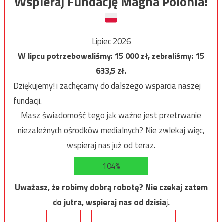
Wspieraj Fundację Magna Polonia!
Lipiec 2026
W lipcu potrzebowaliśmy:
15 000
zł, zebraliśmy:
15
633,5
zł.
Dziękujemy! i zachęcamy do dalszego wsparcia naszej
fundacji.
Masz świadomość tego jak ważne jest przetrwanie
niezależnych ośrodków medialnych? Nie zwlekaj więc,
wspieraj nas już od teraz.
104%
Uważasz, że robimy dobrą robotę? Nie czekaj zatem
do jutra, wspieraj nas od dzisiaj.