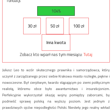
fundacji.
104%
30 zł
50 zł
100 zł
Inna kwota
Zobacz kto wparł nas tym miesiącu:
Tutaj
Juliusz Leo to wzór skutecznego prawnika i samorządowca, który
uczynił z zarządzanego przez siebie Krakowa miasto rozległe, piękne i
nowoczesne. Był cierpliwym, twardo stąpającym po ziemi politycznym
realistą, któremu obce było awanturnictwo i insurekcjonizm.
Perfekcyjnie wykorzystał okazję wojny pomiędzy zaborcami, by
podnieść sprawę polską na wyższy poziom. Jest jednym z
prawdziwych ojców niepodległości Polski. Niestety jego realny wkład