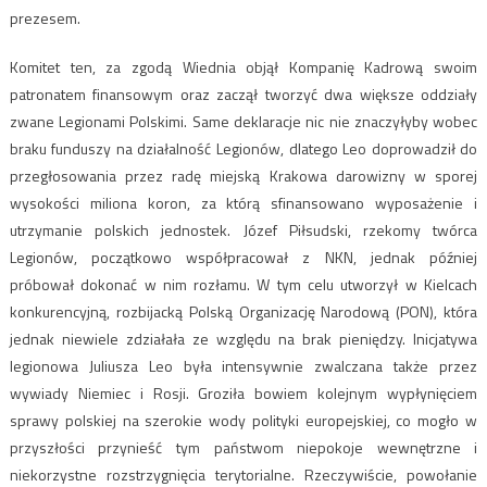
prezesem.
Komitet ten, za zgodą Wiednia objął Kompanię Kadrową swoim
patronatem finansowym oraz zaczął tworzyć dwa większe oddziały
zwane Legionami Polskimi. Same deklaracje nic nie znaczyłyby wobec
braku funduszy na działalność Legionów, dlatego Leo doprowadził do
przegłosowania przez radę miejską Krakowa darowizny w sporej
wysokości miliona koron, za którą sfinansowano wyposażenie i
utrzymanie polskich jednostek. Józef Piłsudski, rzekomy twórca
Legionów, początkowo współpracował z NKN, jednak później
próbował dokonać w nim rozłamu. W tym celu utworzył w Kielcach
konkurencyjną, rozbijacką Polską Organizację Narodową (PON), która
jednak niewiele zdziałała ze względu na brak pieniędzy. Inicjatywa
legionowa Juliusza Leo była intensywnie zwalczana także przez
wywiady Niemiec i Rosji. Groziła bowiem kolejnym wypłynięciem
sprawy polskiej na szerokie wody polityki europejskiej, co mogło w
przyszłości przynieść tym państwom niepokoje wewnętrzne i
niekorzystne rozstrzygnięcia terytorialne. Rzeczywiście, powołanie