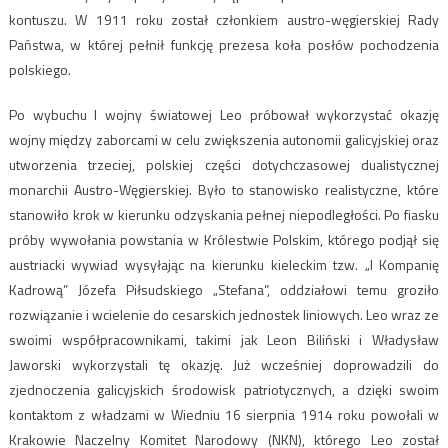
kontuszu. W 1911 roku został członkiem austro-węgierskiej Rady
Państwa, w której pełnił funkcję prezesa koła posłów pochodzenia
polskiego.
Po wybuchu I wojny światowej Leo próbował wykorzystać okazję
wojny między zaborcami w celu zwiększenia autonomii galicyjskiej oraz
utworzenia trzeciej, polskiej części dotychczasowej dualistycznej
monarchii Austro-Węgierskiej. Było to stanowisko realistyczne, które
stanowiło krok w kierunku odzyskania pełnej niepodległości. Po fiasku
próby wywołania powstania w Królestwie Polskim, którego podjął się
austriacki wywiad wysyłając na kierunku kieleckim tzw. „I Kompanię
Kadrową” Józefa Piłsudskiego „Stefana”, oddziałowi temu groziło
rozwiązanie i wcielenie do cesarskich jednostek liniowych. Leo wraz ze
swoimi współpracownikami, takimi jak Leon Biliński i Władysław
Jaworski wykorzystali tę okazję. Już wcześniej doprowadzili do
zjednoczenia galicyjskich środowisk patriotycznych, a dzięki swoim
kontaktom z władzami w Wiedniu 16 sierpnia 1914 roku powołali w
Krakowie Naczelny Komitet Narodowy (NKN), którego Leo został