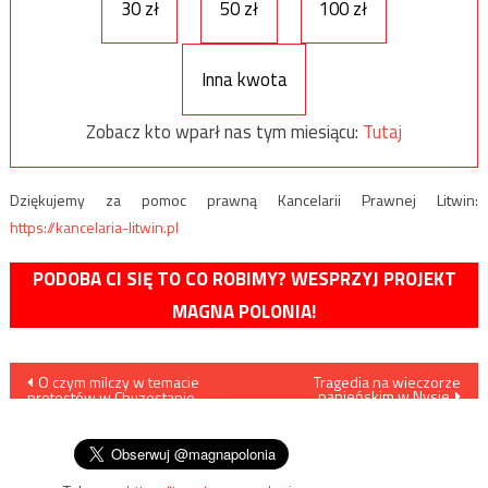
30 zł
50 zł
100 zł
Inna kwota
Zobacz kto wparł nas tym miesiącu:
Tutaj
Dziękujemy za pomoc prawną Kancelarii Prawnej Litwin:
https://kancelaria-litwin.pl
PODOBA CI SIĘ TO CO ROBIMY? WESPRZYJ PROJEKT
MAGNA POLONIA!
Nawigacja
O czym milczy w temacie
Tragedia na wieczorze
panieńskim w Nysie
protestów w Chuzestanie
wpisu
wspierana przez USA irańska
opozycja?