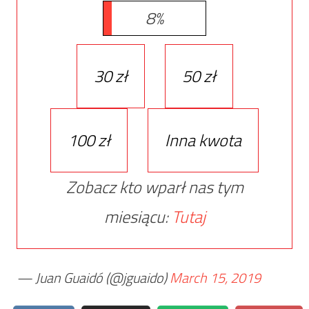
8%
30 zł
50 zł
100 zł
Inna kwota
Zobacz kto wparł nas tym
miesiącu:
Tutaj
— Juan Guaidó (@jguaido)
March 15, 2019