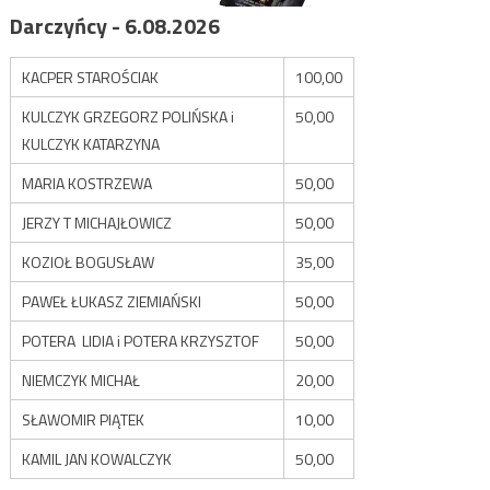
Darczyńcy - 6.08.2026
KACPER STAROŚCIAK
100,00
KULCZYK GRZEGORZ POLIŃSKA i
50,00
KULCZYK KATARZYNA
MARIA KOSTRZEWA
50,00
JERZY T MICHAJŁOWICZ
50,00
KOZIOŁ BOGUSŁAW
35,00
PAWEŁ ŁUKASZ ZIEMIAŃSKI
50,00
POTERA LIDIA i POTERA KRZYSZTOF
50,00
NIEMCZYK MICHAŁ
20,00
SŁAWOMIR PIĄTEK
10,00
KAMIL JAN KOWALCZYK
50,00