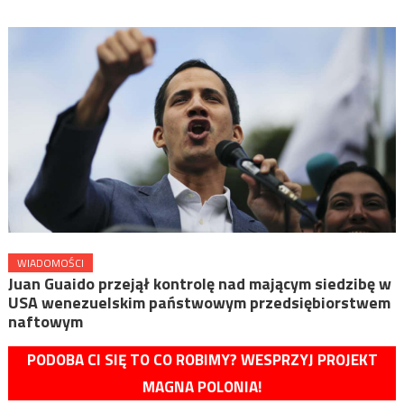
WIADOMOŚCI
Juan Guaido przejął kontrolę nad mającym siedzibę w
USA wenezuelskim państwowym przedsiębiorstwem
naftowym
PODOBA CI SIĘ TO CO ROBIMY? WESPRZYJ PROJEKT
MAGNA POLONIA!