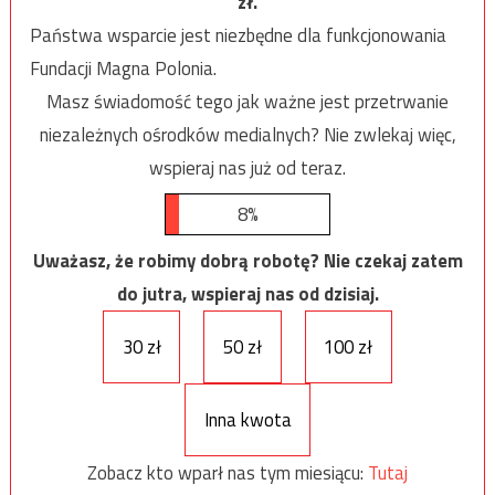
zł.
Państwa wsparcie jest niezbędne dla funkcjonowania
Fundacji Magna Polonia.
Masz świadomość tego jak ważne jest przetrwanie
niezależnych ośrodków medialnych? Nie zwlekaj więc,
wspieraj nas już od teraz.
8%
Uważasz, że robimy dobrą robotę? Nie czekaj zatem
do jutra, wspieraj nas od dzisiaj.
30 zł
50 zł
100 zł
Inna kwota
Zobacz kto wparł nas tym miesiącu:
Tutaj