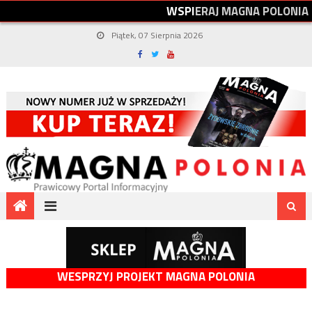
W
S
P
I
E
R
A
J
M
A
G
N
A
P
O
L
O
N
I
A
Piątek, 07 Sierpnia 2026
WESPRZYJ PROJEKT MAGNA POLONIA