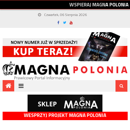
W
S
P
I
E
R
A
J
M
A
G
N
A
P
O
L
O
N
I
A
Czwartek, 06 Sierpnia 2026
WESPRZYJ PROJEKT MAGNA POLONIA