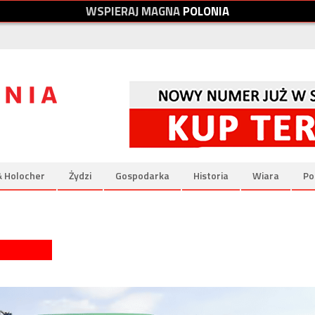
W
S
P
I
E
R
A
J
M
A
G
N
A
P
O
L
O
N
I
A
& Holocher
Żydzi
Gospodarka
Historia
Wiara
Po