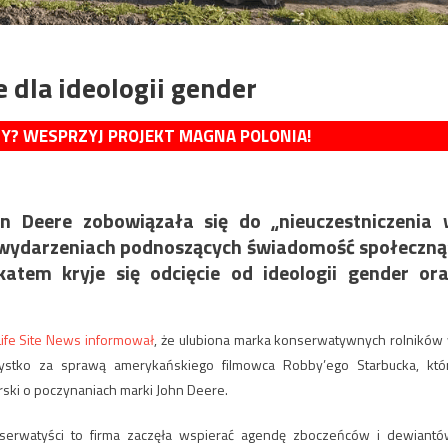
 dla ideologii gender
MY? WESPRZYJ PROJEKT MAGNA POLONIA!
ohn Deere zobowiązała się do „nieuczestniczenia
 wydarzeniach podnoszących świadomość społeczną
tem kryje się odcięcie od ideologii gender or
Life Site News informował
, że ulubiona marka konserwatywnych rolników
stko za sprawą amerykańskiego filmowca Robby’ego Starbucka, któ
ski o poczynaniach marki John Deere.
nserwatyści to firma zaczęła wspierać agendę zboczeńców i dewiantó