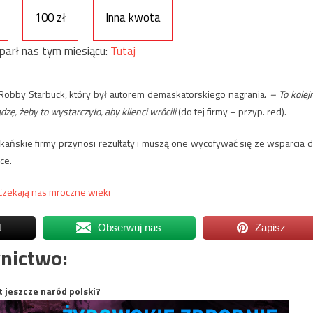
100 zł
Inna kwota
parł nas tym miesiącu:
Tutaj
obby Starbuck, który był autorem demaskatorskiego nagrania.
– To kolej
ę, żeby to wystarczyło, aby klienci wrócili
(do tej firmy – przyp. red).
ńskie firmy przynosi rezultaty i muszą one wycofywać się ze wsparcia d
ce.
 Czekają nas mroczne wieki
t
Obserwuj nas
Zapisz
nictwo:
t jeszcze naród polski?