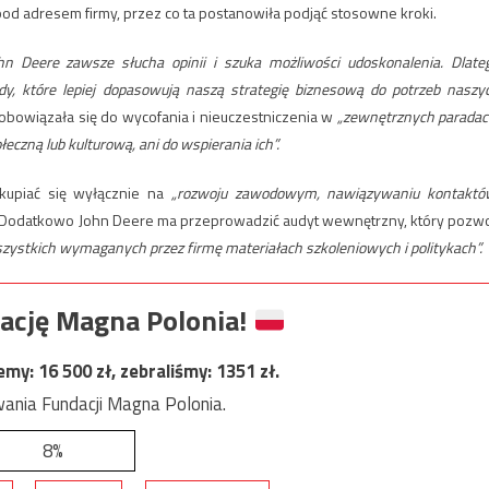
od adresem firmy, przez co ta postanowiła podjąć stosowne kroki.
hn Deere zawsze słucha opinii i szuka możliwości udoskonalenia. Dlate
, które lepiej dopasowują naszą strategię biznesową do potrzeb naszy
obowiązała się do wycofania i nieuczestniczenia w
„zewnętrznych paradac
zną lub kulturową, ani do wspierania ich”.
kupiać się wyłącznie na
„rozwoju zawodowym, nawiązywaniu kontaktó
Dodatkowo John Deere ma przeprowadzić audyt wewnętrzny, który pozwo
ystkich wymaganych przez firmę materiałach szkoleniowych i politykach”.
ację Magna Polonia!
jemy:
16 500
zł, zebraliśmy:
1351
zł.
ania Fundacji Magna Polonia.
8%