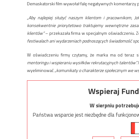
Demaskatorski film wywołał falę negatywnych komentarzy p
„Aby najlepiej służyć naszym klientom i pracownikom, Jo
konsekwentnie priorytetowo traktujemy wewnętrzne zasady
klientów”
– przekazała firma w specjalnym oświadczeniu. Z
festiwalach ani wydarzeniach podnoszących świadomość społec
W oświadczeniu firmy czytamy, że marka ma od teraz s
mentoringu i wspieraniu wysiłków rekrutacyjnych talentów”.
wyeliminować „
komunikaty o charakterze społecznym we wsz
Wspieraj Fund
W sierpniu potrzebu
Państwa wsparcie jest niezbędne dla funkcjonow