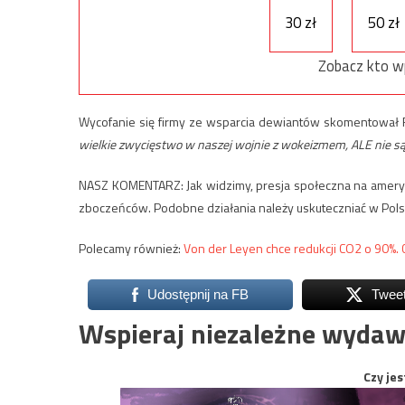
30 zł
50 zł
Zobacz kto w
Wycofanie się firmy ze wsparcia dewiantów skomentował R
wielkie zwycięstwo w naszej wojnie z wokeizmem, ALE nie sądz
NASZ KOMENTARZ: Jak widzimy, presja społeczna na ameryka
zboczeńców. Podobne działania należy uskuteczniać w Pols
Polecamy również:
Von der Leyen chce redukcji CO2 o 90%.
Udostępnij na FB
Twee
Wspieraj niezależne wydaw
Czy jes