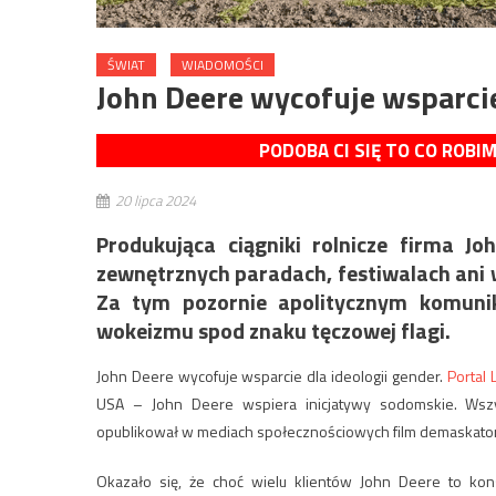
ŚWIAT
WIADOMOŚCI
John Deere wycofuje wsparcie
PODOBA CI SIĘ TO CO ROBI
20 lipca 2024
Produkująca ciągniki rolnicze firma J
zewnętrznych paradach, festiwalach ani
Za tym pozornie apolitycznym komunika
wokeizmu spod znaku tęczowej flagi.
John Deere wycofuje wsparcie dla ideologii gender.
Portal 
USA – John Deere wspiera inicjatywy sodomskie. Wszy
opublikował w mediach społecznościowych film demaskator
Okazało się, że choć wielu klientów John Deere to ko