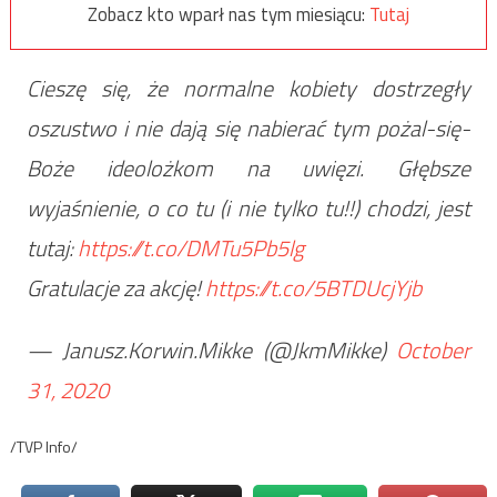
Zobacz kto wparł nas tym miesiącu:
Tutaj
Cieszę się, że normalne kobiety dostrzegły
oszustwo i nie dają się nabierać tym pożal-się-
Boże ideolożkom na uwięzi. Głębsze
wyjaśnienie, o co tu (i nie tylko tu!!) chodzi, jest
tutaj:
https://t.co/DMTu5Pb5lg
Gratulacje za akcję!
https://t.co/5BTDUcjYjb
— Janusz.Korwin.Mikke (@JkmMikke)
October
31, 2020
/TVP Info/