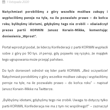
1 listopada 2020
Natychmiast porobiliśmy z góry wszelkie możliwe zakupy i
wypłaciliśmy pensje na tyle, na ile pozwalało prawo – do końca
roku; bylibyśmy idiotami, gdybyśmy tego nie zrobili – oświadczył
prezes partii KORWiN Janusz Korwin-Mikke, komentując
doniesienia „Wprost”.
Portal wprost.pl podał, że liderzy Konfederacji z partii KORWiN wypłacili
sobie z góry po 90 tys. zł pensji, gdy pojawiło się ryzyko, że majątek
tego ugrupowania może przejąć państwo.
Do tych doniesień odniósł się lider partii KORWiN. „Ależ oczywiście!
Natychmiast porobiliśmy z góry wszelkie możliwe zakupy i wypłaciliśmy
pensje na tyle, na ile pozwalało prawo – do końca roku” – napisał
Janusz Korwin-Mikke na Twitterze.
„Bylibyśmy idiotami, gdybyśmy tego nie zrobili. Uwaga: to dotyczy tylko
partii KORWiN, Konfederacja nie ma z tym nic wspólnego!!” – zaznaczył