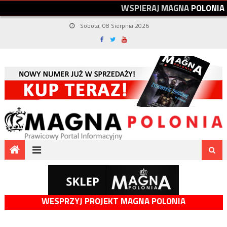
W
S
P
I
E
R
A
J
M
A
G
N
A
P
O
L
O
N
I
A
Sobota, 08 Sierpnia 2026
WESPRZYJ PROJEKT MAGNA POLONIA