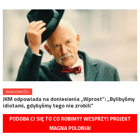
WIADOMOŚCI
JKM odpowiada na doniesienia „Wprost”: „Bylibyśmy
idiotami, gdybyśmy tego nie zrobili”
PODOBA CI SIĘ TO CO ROBIMY? WESPRZYJ PROJEKT
MAGNA POLONIA!