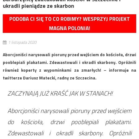
ukradli pieniądze ze skarbon
PODOBA CI SIĘ TO CO ROBIMY? WESPRZYJ PROJEKT
MAGNA POLONIA!
1 listopada 2020
Aborcjoniści narysowali pioruny przed wejściem do kościoła, drzwi
pooblepiali plakatami. Zdewastowali i okradli skarbony. Opróżnili
również koperty z wypominkami za zmarłych! – informuje na
twitterze Dariusz Matecki, radny ze Szczecina.
ZACZYNAJĄ JUŻ KRAŚĆ JAK W STANACH!
Aborcjoniści narysowali pioruny przed wejściem
do kościoła, drzwi pooblepiali plakatami.
Zdewastowali i okradli skarbony. Opróżnili