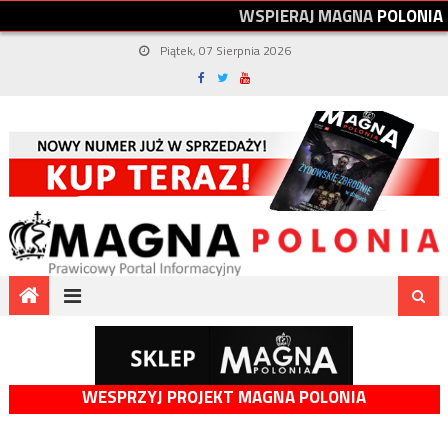
W
S
P
I
E
R
A
J
M
A
G
N
A
P
O
L
O
N
I
A
Piątek, 07 Sierpnia 2026
WESPRZYJ PROJEKT MAGNA POLONIA