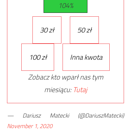
104%
30 zł
50 zł
100 zł
Inna kwota
Zobacz kto wparł nas tym
miesiącu:
Tutaj
— Dariusz Matecki (@DariuszMatecki)
November 1, 2020