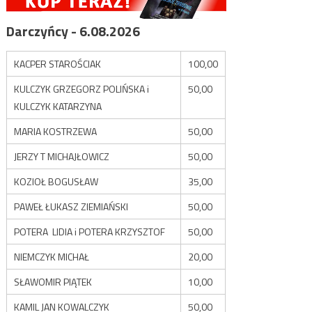
Darczyńcy - 6.08.2026
KACPER STAROŚCIAK
100,00
KULCZYK GRZEGORZ POLIŃSKA i
50,00
KULCZYK KATARZYNA
MARIA KOSTRZEWA
50,00
JERZY T MICHAJŁOWICZ
50,00
KOZIOŁ BOGUSŁAW
35,00
PAWEŁ ŁUKASZ ZIEMIAŃSKI
50,00
POTERA LIDIA i POTERA KRZYSZTOF
50,00
NIEMCZYK MICHAŁ
20,00
SŁAWOMIR PIĄTEK
10,00
KAMIL JAN KOWALCZYK
50,00