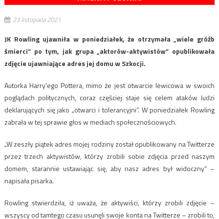
23 listopada 2021
JK Rowling ujawniła w poniedziałek, że otrzymała „wiele gróźb
śmierci” po tym, jak grupa „aktorów-aktywistów” opublikowała
zdjęcie ujawniające adres jej domu w Szkocji.
Autorka Harry’ego Pottera, mimo że jest otwarcie lewicowa w swoich
poglądach politycznych, coraz częściej staje się celem ataków ludzi
deklarujących się jako „otwarci i tolerancyjni”. W poniedziałek Rowling
zabrała w tej sprawie głos w mediach społecznościowych.
„W zeszły piątek adres mojej rodziny został opublikowany na Twitterze
przez trzech aktywistów, którzy zrobili sobie zdjęcia przed naszym
domem, starannie ustawiając się, aby nasz adres był widoczny” –
napisała pisarka.
Rowling stwierdziła, iż uważa, że aktywiści, którzy zrobili zdjęcie –
wszyscy od tamtego czasu usunęli swoje konta na Twitterze – zrobili to,