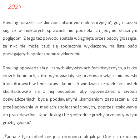
2021
Rowling naraziła się „ludziom otwartym i tolerancyjnym”, gdy okazało
się, że w niektórych sprawach nie podziela ich jedynie słusznym
poglądom. Z tego też powodu została wciągnięta przez osoby głoszące,
że nikt nie może czuć się społecznie wykluczony, na listę osób
podlegających społecznemu wykluczeniu.
Rowling opowiedziała o licznych aktywistkach feministycznych, a także
innych kobietach, które wypowiadały się przeciwko włączaniu kwestii
transpłciowych w temat prawa kobiet. Powiedziała, że ​​wiele feministek
skontaktowało się z nią osobiście, aby opowiedzieć o swoich
doświadczeniach bycia poddawanymi „kampaniom zastraszania, od
prześladowania w mediach społecznościowych, poprzez atakowanie
ich pracodawców, aż po doxing i bezpośrednie groźby przemocy. w tym
groźby gwałtu.”
„Żadna z tych kobiet nie jest chroniona tak jak ja. One i ich rodziny