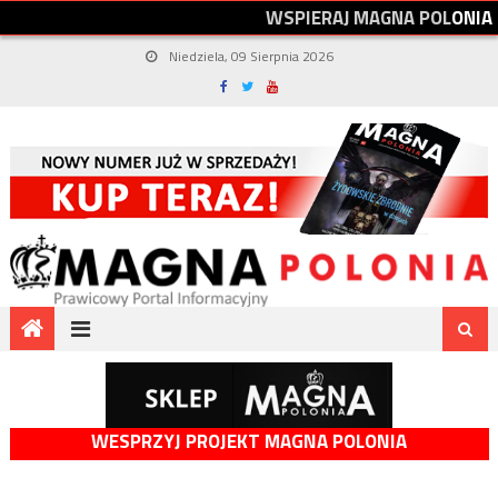
W
S
P
I
E
R
A
J
M
A
G
N
A
P
O
L
O
N
I
A
Niedziela, 09 Sierpnia 2026
WESPRZYJ PROJEKT MAGNA POLONIA