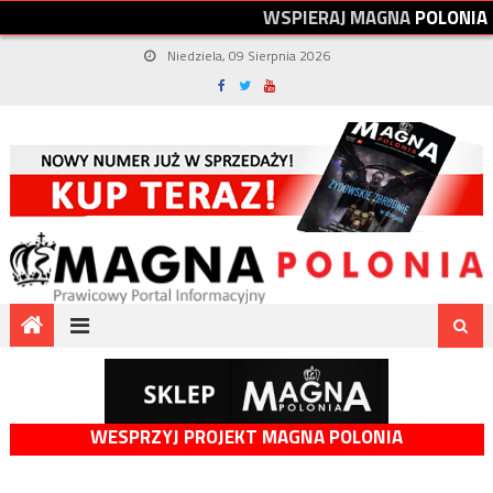
W
S
P
I
E
R
A
J
M
A
G
N
A
P
O
L
O
N
I
A
Niedziela, 09 Sierpnia 2026
WESPRZYJ PROJEKT MAGNA POLONIA