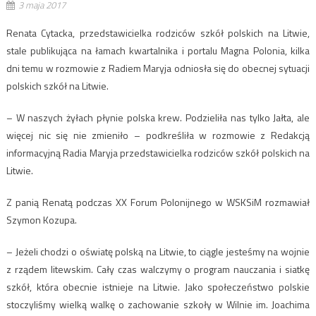
3 maja 2017
Renata Cytacka, przedstawicielka rodziców szkół polskich na Litwie,
stale publikująca na łamach kwartalnika i portalu Magna Polonia, kilka
dni temu w rozmowie z Radiem Maryja odniosła się do obecnej sytuacji
polskich szkół na Litwie.
– W naszych żyłach płynie polska krew. Podzieliła nas tylko Jałta, ale
więcej nic się nie zmieniło – podkreśliła w rozmowie z Redakcją
informacyjną Radia Maryja przedstawicielka rodziców szkół polskich na
Litwie.
Z panią Renatą podczas XX Forum Polonijnego w WSKSiM rozmawiał
Szymon Kozupa.
– Jeżeli chodzi o oświatę polską na Litwie, to ciągle jesteśmy na wojnie
z rządem litewskim. Cały czas walczymy o program nauczania i siatkę
szkół, która obecnie istnieje na Litwie. Jako społeczeństwo polskie
stoczyliśmy wielką walkę o zachowanie szkoły w Wilnie im. Joachima