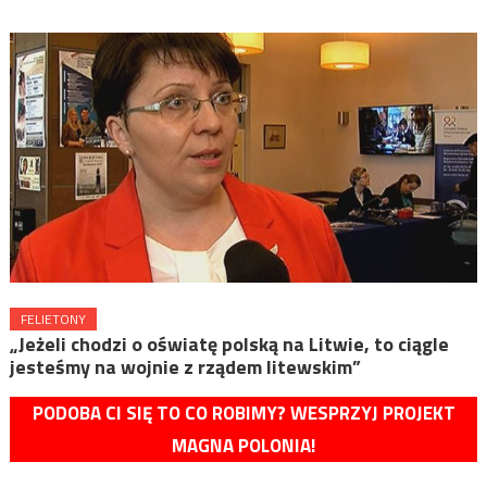
FELIETONY
„Jeżeli chodzi o oświatę polską na Litwie, to ciągle
jesteśmy na wojnie z rządem litewskim”
PODOBA CI SIĘ TO CO ROBIMY? WESPRZYJ PROJEKT
MAGNA POLONIA!