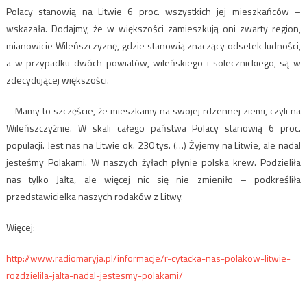
Polacy stanowią na Litwie 6 proc. wszystkich jej mieszkańców –
wskazała. Dodajmy, że w większości zamieszkują oni zwarty region,
mianowicie Wileńszczyznę, gdzie stanowią znaczący odsetek ludności,
a w przypadku dwóch powiatów, wileńskiego i solecznickiego, są w
zdecydującej większości.
– Mamy to szczęście, że mieszkamy na swojej rdzennej ziemi, czyli na
Wileńszczyźnie. W skali całego państwa Polacy stanowią 6 proc.
populacji. Jest nas na Litwie ok. 230 tys. (…) Żyjemy na Litwie, ale nadal
jesteśmy Polakami. W naszych żyłach płynie polska krew. Podzieliła
nas tylko Jałta, ale więcej nic się nie zmieniło – podkreśliła
przedstawicielka naszych rodaków z Litwy.
Więcej:
http://www.radiomaryja.pl/informacje/r-cytacka-nas-polakow-litwie-
rozdzielila-jalta-nadal-jestesmy-polakami/