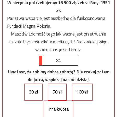
W sierpniu potrzebujemy:
16 500
zł, zebraliśmy:
1351
zł.
Państwa wsparcie jest niezbędne dla funkcjonowania
Fundacji Magna Polonia.
Masz świadomość tego jak ważne jest przetrwanie
niezależnych ośrodków medialnych? Nie zwlekaj więc,
wspieraj nas już od teraz.
8%
Uważasz, że robimy dobrą robotę? Nie czekaj zatem
do jutra, wspieraj nas od dzisiaj.
30 zł
50 zł
100 zł
Inna kwota