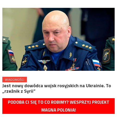
WIADOMOŚCI
Jest nowy dowódca wojsk rosyjskich na Ukrainie. To
„rzeźnik z Syrii”
PODOBA CI SIĘ TO CO ROBIMY? WESPRZYJ PROJEKT
MAGNA POLONIA!