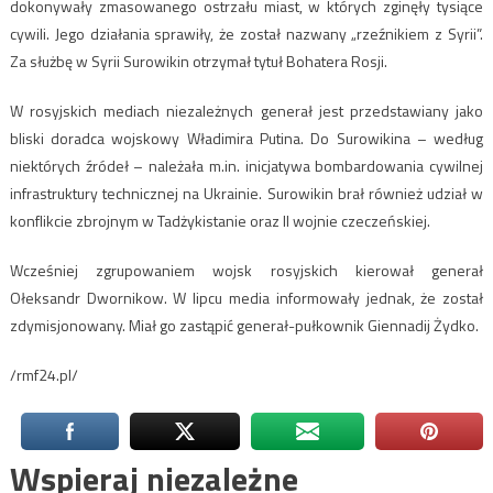
dokonywały zmasowanego ostrzału miast, w których zginęły tysiące
cywili. Jego działania sprawiły, że został nazwany „rzeźnikiem z Syrii”.
Za służbę w Syrii Surowikin otrzymał tytuł Bohatera Rosji.
W rosyjskich mediach niezależnych generał jest przedstawiany jako
bliski doradca wojskowy Władimira Putina. Do Surowikina – według
niektórych źródeł – należała m.in. inicjatywa bombardowania cywilnej
infrastruktury technicznej na Ukrainie. Surowikin brał również udział w
konflikcie zbrojnym w Tadżykistanie oraz II wojnie czeczeńskiej.
Wcześniej zgrupowaniem wojsk rosyjskich kierował generał
Ołeksandr Dwornikow. W lipcu media informowały jednak, że został
zdymisjonowany. Miał go zastąpić generał-pułkownik Giennadij Żydko.
/rmf24.pl/
Wspieraj niezależne