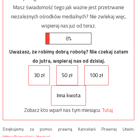
Masz świadomość tego jak ważne jest przetrwanie
niezależnych ośrodków medialnych? Nie zwlekaj więc,
wspieraj nas już od teraz.
8%
Uważasz, że robimy dobrą robotę? Nie czekaj zatem
do jutra, wspieraj nas od dzisiaj.
30 zł
50 zł
100 zł
Inna kwota
Zobacz kto wparł nas tym miesiącu:
Tutaj
Dziękujemy za pomoc prawną Kancelarii Prawnej Litwin:
https://kancelaria-litwin.pl