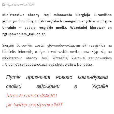
8 października 2022
Ministerstwo obrony Rosji mianowało Siergieja Surowikina
głównym dowódcą wojsk rosyjskich zaangażowanych w wojnę na
Ukrainie – podają rosyjskie media. Wcześniej kierował on
zgrupowaniem „Południe”.
Siergiej Surowikin został głównodowodzącym sił rosyjskich na
Ukrainie. Informują o tym kremlowskie media, powołując się na
ministerstwo obrony Rosji. Wcześniej kierował zgrupowaniem
„Południe”. Był odpowiedzialny za strefę walki w Donbasie.
Путін призначив нового командувача
своїми військами в Україні
https://t.co/srtCdK4bRU
pic.twitter.com/pvhjnrlkRT