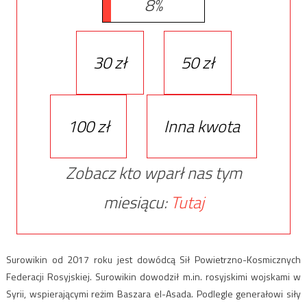
8%
30 zł
50 zł
100 zł
Inna kwota
Zobacz kto wparł nas tym
miesiącu:
Tutaj
Surowikin od 2017 roku jest dowódcą Sił Powietrzno-Kosmicznych
Federacji Rosyjskiej. Surowikin dowodził m.in. rosyjskimi wojskami w
Syrii, wspierającymi reżim Baszara el-Asada. Podlegle generałowi siły