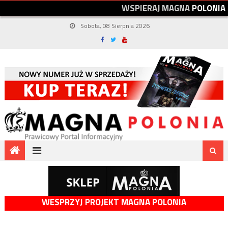
W
S
P
I
E
R
A
J
M
A
G
N
A
P
O
L
O
N
I
A
Sobota, 08 Sierpnia 2026
WESPRZYJ PROJEKT MAGNA POLONIA