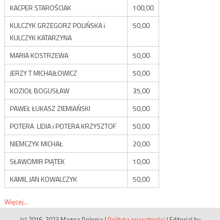
KACPER STAROŚCIAK
100,00
KULCZYK GRZEGORZ POLIŃSKA i
50,00
KULCZYK KATARZYNA
MARIA KOSTRZEWA
50,00
JERZY T MICHAJŁOWICZ
50,00
KOZIOŁ BOGUSŁAW
35,00
PAWEŁ ŁUKASZ ZIEMIAŃSKI
50,00
POTERA LIDIA i POTERA KRZYSZTOF
50,00
NIEMCZYK MICHAŁ
20,00
SŁAWOMIR PIĄTEK
10,00
KAMIL JAN KOWALCZYK
50,00
Więcej...
(c) 2016-2023 Magna Polonia
|
Polityka prywatności
|
Editorial by