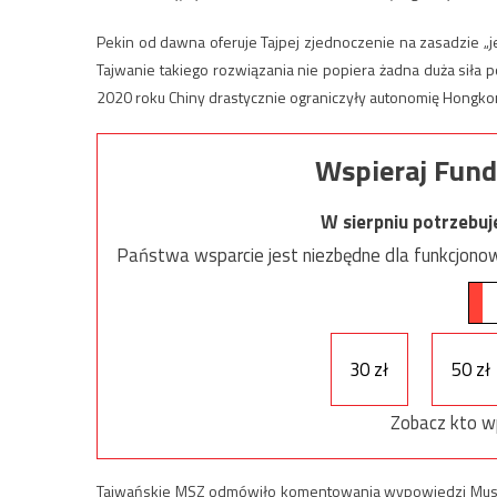
Pekin od dawna oferuje Tajpej zjednoczenie na zasadzie „j
Tajwanie takiego rozwiązania nie popiera żadna duża siła p
2020 roku Chiny drastycznie ograniczyły autonomię Hongko
Wspieraj Fund
W sierpniu potrzebu
Państwa wsparcie jest niezbędne dla funkcjonow
30 zł
50 zł
Zobacz kto w
Tajwańskie MSZ odmówiło komentowania wypowiedzi Muska,