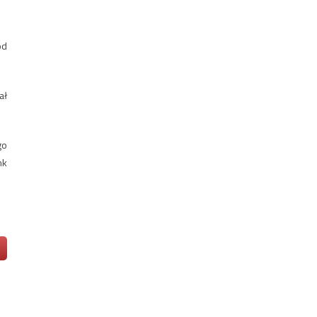
od
ał
go
nk