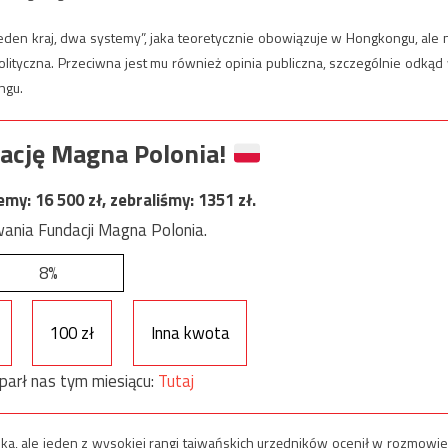
eden kraj, dwa systemy”, jaka teoretycznie obowiązuje w Hongkongu, ale 
olityczna. Przeciwna jest mu również opinia publiczna, szczególnie odkąd
ngu.
ację Magna Polonia!
jemy:
16 500
zł, zebraliśmy:
1351
zł.
ania Fundacji Magna Polonia.
8%
100 zł
Inna kwota
parł nas tym miesiącu:
Tutaj
 ale jeden z wysokiej rangi tajwańskich urzędników ocenił w rozmowie