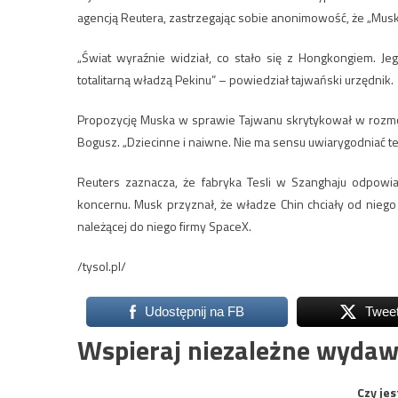
agencją Reutera, zastrzegając sobie anonimowość, że „Musk
„Świat wyraźnie widział, co stało się z Hongkongiem. J
totalitarną władzą Pekinu” – powiedział tajwański urzędnik.
Propozycję Muska w sprawie Tajwanu skrytykował w rozmo
Bogusz. „Dziecinne i naiwne. Nie ma sensu uwiarygodniać 
Reuters zaznacza, że fabryka Tesli w Szanghaju odpowi
koncernu. Musk przyznał, że władze Chin chciały od niego z
należącej do niego firmy SpaceX.
/tysol.pl/
Udostępnij na FB
Twee
Wspieraj niezależne wydaw
Czy jes