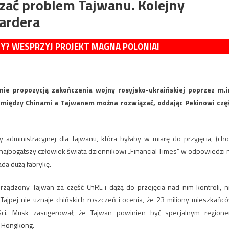
ązać problem Tajwanu. Kolejny
ardera
MY? WESPRZYJ PROJEKT MAGNA POLONIA!
ie propozycją zakończenia wojny rosyjsko-ukraińskiej poprzez m.i
a między Chinami a Tajwanem można rozwiązać, oddając Pekinowi czę
 administracyjnej dla Tajwanu, która byłaby w miarę do przyjęcia, (cho
najbogatszy człowiek świata dziennikowi „Financial Times” w odpowiedzi 
ada dużą fabrykę.
ządzony Tajwan za część ChRL i dążą do przejęcia nad nim kontroli, n
 Tajpej nie uznaje chińskich roszczeń i ocenia, że 23 miliony mieszkańc
ci. Musk zasugerował, że Tajwan powinien być specjalnym region
ż Hongkong.