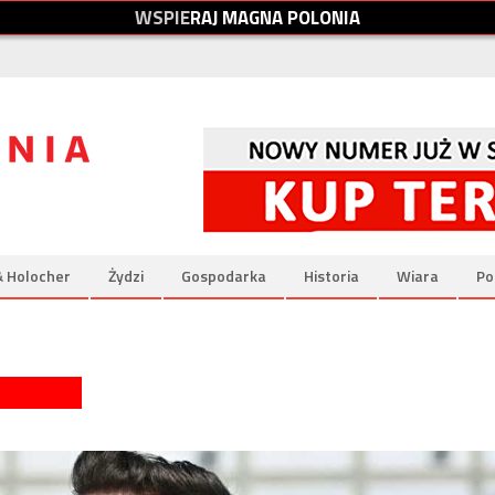
W
S
P
I
E
R
A
J
M
A
G
N
A
P
O
L
O
N
I
A
& Holocher
Żydzi
Gospodarka
Historia
Wiara
Po