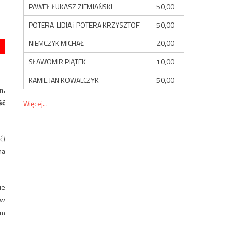
PAWEŁ ŁUKASZ ZIEMIAŃSKI
50,00
POTERA LIDIA i POTERA KRZYSZTOF
50,00
NIEMCZYK MICHAŁ
20,00
SŁAWOMIR PIĄTEK
10,00
KAMIL JAN KOWALCZYK
50,00
n.
ść
Więcej...
ć)
na
ie
ów
em