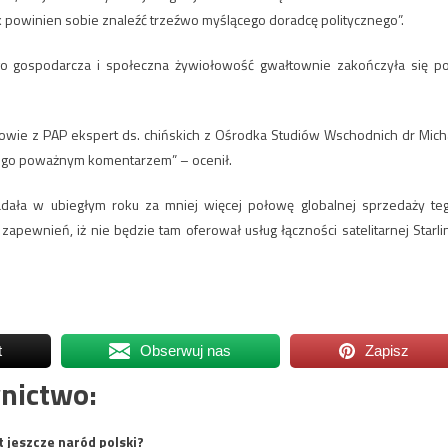
 powinien sobie znaleźć trzeźwo myślącego doradcę politycznego”.
ego gospodarcza i społeczna żywiołowość gwałtownie zakończyła się p
wie z PAP ekspert ds. chińskich z Ośrodka Studiów Wschodnich dr Mich
tego poważnym komentarzem” – ocenił.
adała w ubiegłym roku za mniej więcej połowę globalnej sprzedaży te
apewnień, iż nie będzie tam oferował usług łączności satelitarnej Starli
t
Obserwuj nas
Zapisz
nictwo:
t jeszcze naród polski?