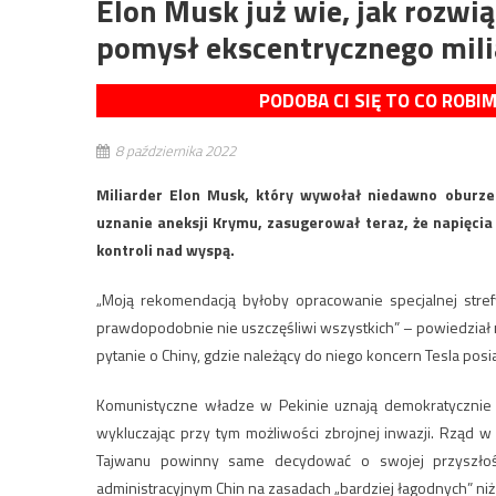
Elon Musk już wie, jak rozwi
pomysł ekscentrycznego mili
PODOBA CI SIĘ TO CO ROBI
8 października 2022
Miliarder Elon Musk, który wywołał niedawno oburzen
uznanie aneksji Krymu, zasugerował teraz, że napięci
kontroli nad wyspą.
„Moją rekomendacją byłoby opracowanie specjalnej strefy
prawdopodobnie nie uszczęśliwi wszystkich” – powiedział 
pytanie o Chiny, gdzie należący do niego koncern Tesla posi
Komunistyczne władze w Pekinie uznają demokratycznie r
wykluczając przy tym możliwości zbrojnej inwazji. Rząd w
Tajwanu powinny same decydować o swojej przyszłoś
administracyjnym Chin na zasadach „bardziej łagodnych” ni