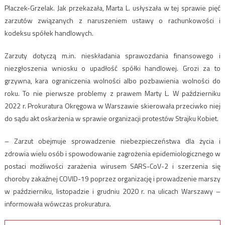
Placzek-Grzelak. Jak przekazała, Marta L. usłyszała w tej sprawie pięć
zarzutów związanych z naruszeniem ustawy o rachunkowości i
kodeksu spółek handlowych.
Zarzuty dotyczą m.in. nieskładania sprawozdania finansowego i
niezgłoszenia wniosku o upadłość spółki handlowej. Grozi za to
grzywna, kara ograniczenia wolności albo pozbawienia wolności do
roku. To nie pierwsze problemy z prawem Marty L. W październiku
2022 r. Prokuratura Okręgowa w Warszawie skierowała przeciwko niej
do sądu akt oskarżenia w sprawie organizacji protestów Strajku Kobiet.
– Zarzut obejmuje sprowadzenie niebezpieczeństwa dla życia i
zdrowia wielu osób i spowodowanie zagrożenia epidemiologicznego w
postaci możliwości zarażenia wirusem SARS-CoV-2 i szerzenia się
choroby zakaźnej COVID-19 poprzez organizację i prowadzenie marszy
w październiku, listopadzie i grudniu 2020 r. na ulicach Warszawy –
informowała wówczas prokuratura.