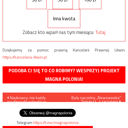
Inna kwota
Zobacz kto wparł nas tym miesiącu:
Tutaj
Dziękujemy za pomoc prawną Kancelarii Prawnej Litwin:
https://kancelaria-litwin.pl
PODOBA CI SIĘ TO CO ROBIMY? WESPRZYJ PROJEKT
MAGNA POLONIA!
Nawigacja
Naukowcy: nie każdy
Były naczelny „Newsweeka”
Tomasz L. z zarzutami
niedźwiedź wchodzi w
wpisu
szkodę
Telegram
https://t.me/magnapolonia