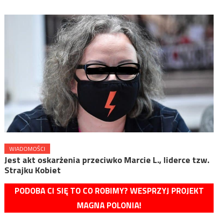
WIADOMOŚCI
Jest akt oskarżenia przeciwko Marcie L., liderce tzw.
Strajku Kobiet
PODOBA CI SIĘ TO CO ROBIMY? WESPRZYJ PROJEKT
MAGNA POLONIA!