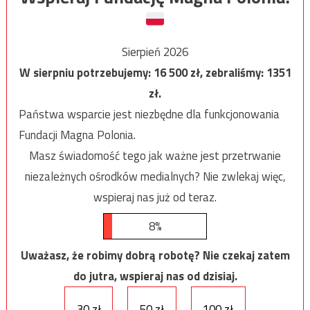
Sierpień 2026
W sierpniu potrzebujemy:
16 500
zł, zebraliśmy:
1351
zł.
Państwa wsparcie jest niezbędne dla funkcjonowania
Fundacji Magna Polonia.
Masz świadomość tego jak ważne jest przetrwanie
niezależnych ośrodków medialnych? Nie zwlekaj więc,
wspieraj nas już od teraz.
8%
Uważasz, że robimy dobrą robotę? Nie czekaj zatem
do jutra, wspieraj nas od dzisiaj.
30 zł
50 zł
100 zł