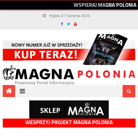
W
S
P
I
E
R
A
J
M
A
G
N
A
P
O
L
O
N
I
A
Piątek, 07 Sierpnia 2026
WESPRZYJ PROJEKT MAGNA POLONIA