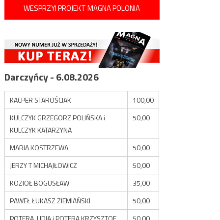
WESPRZYJ PROJEKT MAGNA POLONIA
Darczyńcy - 6.08.2026
KACPER STAROŚCIAK
100,00
KULCZYK GRZEGORZ POLIŃSKA i
50,00
KULCZYK KATARZYNA
MARIA KOSTRZEWA
50,00
JERZY T MICHAJŁOWICZ
50,00
KOZIOŁ BOGUSŁAW
35,00
PAWEŁ ŁUKASZ ZIEMIAŃSKI
50,00
POTERA LIDIA i POTERA KRZYSZTOF
50,00