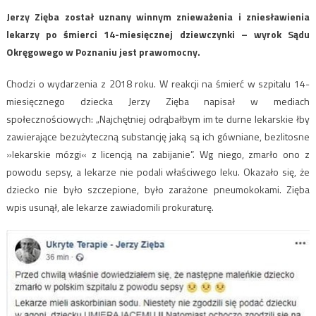
Jerzy Zięba został uznany winnym znieważenia i zniesławienia
lekarzy po śmierci 14-miesięcznej dziewczynki – wyrok Sądu
Okręgowego w Poznaniu jest prawomocny.
Chodzi o wydarzenia z 2018 roku. W reakcji na śmierć w szpitalu 14-
miesięcznego dziecka Jerzy Zięba napisał w mediach
społecznościowych: „Najchętniej odrąbałbym im te durne lekarskie łby
zawierające bezużyteczną substancję jaką są ich gówniane, bezlitosne
»lekarskie mózgi« z licencją na zabijanie”. Wg niego, zmarło ono z
powodu sepsy, a lekarze nie podali właściwego leku. Okazało się, że
dziecko nie było szczepione, było zarażone pneumokokami. Zięba
wpis usunął, ale lekarze zawiadomili prokuraturę.