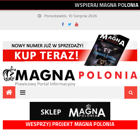
W
S
P
I
E
R
A
J
M
A
G
N
A
P
O
L
O
N
I
A
Poniedziałek, 10 Sierpnia 2026
WESPRZYJ PROJEKT MAGNA POLONIA