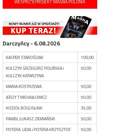
WESPRZYJ PROJEKT MAGNA POLONIA
Darczyńcy - 6.08.2026
KACPER STAROŚCIAK
100,00
KULCZYK GRZEGORZ POLIŃSKA i
50,00
KULCZYK KATARZYNA
MARIA KOSTRZEWA
50,00
JERZY T MICHAJŁOWICZ
50,00
KOZIOŁ BOGUSŁAW
35,00
PAWEŁ ŁUKASZ ZIEMIAŃSKI
50,00
POTERA LIDIA i POTERA KRZYSZTOF
50,00