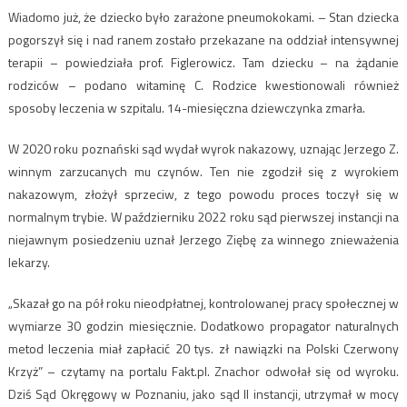
Wiadomo już, że dziecko było zarażone pneumokokami. – Stan dziecka
pogorszył się i nad ranem zostało przekazane na oddział intensywnej
terapii – powiedziała prof. Figlerowicz. Tam dziecku – na żądanie
rodziców – podano witaminę C. Rodzice kwestionowali również
sposoby leczenia w szpitalu. 14-miesięczna dziewczynka zmarła.
W 2020 roku poznański sąd wydał wyrok nakazowy, uznając Jerzego Z.
winnym zarzucanych mu czynów. Ten nie zgodził się z wyrokiem
nakazowym, złożył sprzeciw, z tego powodu proces toczył się w
normalnym trybie. W październiku 2022 roku sąd pierwszej instancji na
niejawnym posiedzeniu uznał Jerzego Ziębę za winnego znieważenia
lekarzy.
„Skazał go na pół roku nieodpłatnej, kontrolowanej pracy społecznej w
wymiarze 30 godzin miesięcznie. Dodatkowo propagator naturalnych
metod leczenia miał zapłacić 20 tys. zł nawiązki na Polski Czerwony
Krzyż” – czytamy na portalu Fakt.pl. Znachor odwołał się od wyroku.
Dziś Sąd Okręgowy w Poznaniu, jako sąd II instancji, utrzymał w mocy