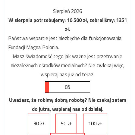
Sierpień 2026
W sierpniu potrzebujemy:
16 500
zł, zebraliśmy:
1351
zł.
Państwa wsparcie jest niezbędne dla funkcjonowania
Fundacji Magna Polonia.
Masz świadomość tego jak ważne jest przetrwanie
niezależnych ośrodków medialnych? Nie zwlekaj więc,
wspieraj nas już od teraz.
8%
Uważasz, że robimy dobrą robotę? Nie czekaj zatem
do jutra, wspieraj nas od dzisiaj.
30 zł
50 zł
100 zł