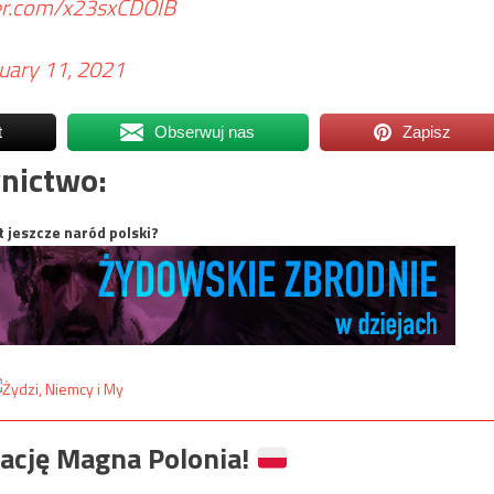
ter.com/x23sxCDOIB
uary 11, 2021
t
Obserwuj nas
Zapisz
nictwo:
t jeszcze naród polski?
ację Magna Polonia!