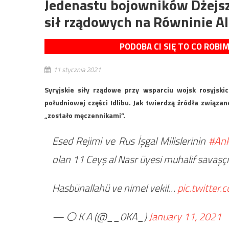
Jedenastu bojowników Dżejsz
sił rządowych na Równinie A
PODOBA CI SIĘ TO CO ROBI
11 stycznia 2021
Syryjskie siły rządowe przy wsparciu wojsk rosyjsk
południowej części Idlibu. Jak twierdzą źródła związa
„zostało męczennikami”.
Esed Rejimi ve Rus İşgal Milislerinin
#An
olan 11 Ceyş al Nasr üyesi muhalif savaşçı
Hasbünallahü ve nimel vekil…
pic.twitte
— ⚪️ K A (@__0KA_)
January 11, 2021