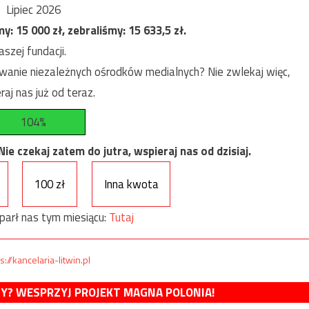
Lipiec 2026
my:
15 000
zł, zebraliśmy:
15 633,5
zł.
szej fundacji.
anie niezależnych ośrodków medialnych? Nie zwlekaj więc,
raj nas już od teraz.
104%
e czekaj zatem do jutra, wspieraj nas od dzisiaj.
100 zł
Inna kwota
parł nas tym miesiącu:
Tutaj
s://kancelaria-litwin.pl
MY? WESPRZYJ PROJEKT MAGNA POLONIA!