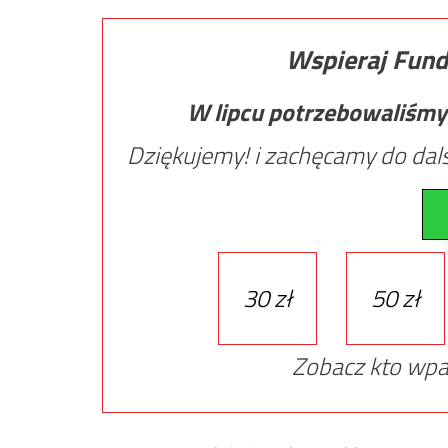
Wspieraj Fund
W lipcu potrzebowaliśmy
Dziękujemy! i zachęcamy do dals
30 zł
50 zł
Zobacz kto wpa