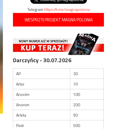
Telegram
https://t.me/magnapolonia
WESPRZYJ PROJEKT MAGNA POLONIA
Darczyńcy - 30.07.2026
AP
30
Artur
70
Anonim
100
Anonim
200
Arleta
90
Piotr
500