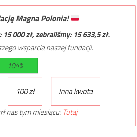
ację Magna Polonia!
:
15 000
zł, zebraliśmy:
15 633,5
zł.
zego wsparcia naszej fundacji.
104%
100 zł
Inna kwota
rł nas tym miesiącu:
Tutaj