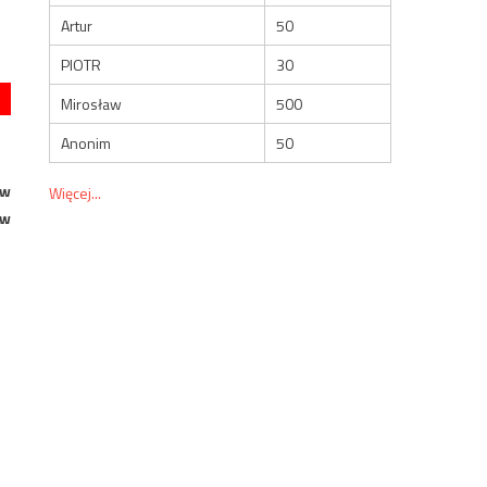
Artur
50
PIOTR
30
Mirosław
500
Anonim
50
 w
Więcej...
ów