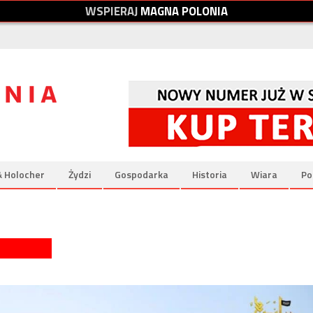
W
S
P
I
E
R
A
J
M
A
G
N
A
P
O
L
O
N
I
A
& Holocher
Żydzi
Gospodarka
Historia
Wiara
Po