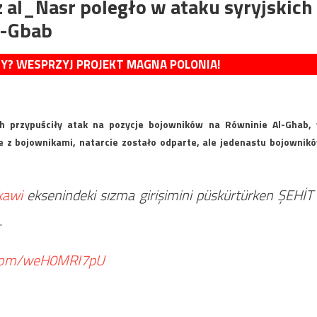
 al_Nasr poległo w ataku syryjskich
l-Gbab
MY? WESPRZYJ PROJEKT MAGNA POLONIA!
ich przypuściły atak na pozycje bojowników na Równinie Al-Ghab,
ne z bojownikami, natarcie zostało odparte, ale jedenastu bojownik
kawi
eksenindeki sızma girişimini püskürtürken ŞEHİT
.
r.com/weH0MRI7pU