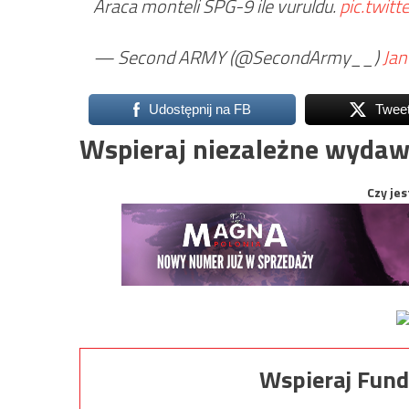
Araca monteli SPG-9 ile vuruldu.
pic.twit
— Second ARMY (@SecondArmy__)
Jan
Udostępnij na FB
Twee
Wspieraj niezależne wydaw
Czy jes
Wspieraj Fund