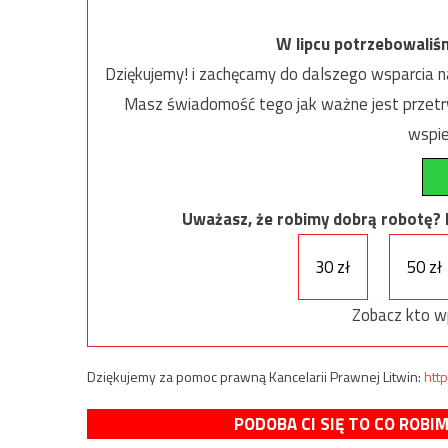
W lipcu potrzebowaliś
Dziękujemy! i zachęcamy do dalszego wsparcia na
Masz świadomość tego jak ważne jest przetrw
wspie
Uważasz, że robimy dobrą robotę? Ni
30 zł
50 zł
Zobacz kto w
Dziękujemy za pomoc prawną Kancelarii Prawnej Litwin:
http
PODOBA CI SIĘ TO CO ROBI