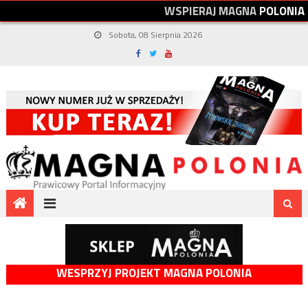
W
S
P
I
E
R
A
J
M
A
G
N
A
P
O
L
O
N
I
A
Sobota, 08 Sierpnia 2026
WESPRZYJ PROJEKT MAGNA POLONIA