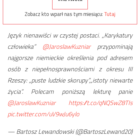
Zobacz kto wparł nas tym miesiącu:
Tutaj
Język nienawiści w czystej postaci. „Karykatury
człowieka”
@JaroslawKuzniar
przypominają
najgorsze niemieckie określenia pod adresem
osób z niepełnosprawnościami z okresu III
Rzeszy: „puste ludzkie skorupy”,„istoty niewarte
życia”. Polecam poniższą lekturę panie
@JaroslawKuzniar
https://t.co/qNQSwZ8TIs
pic.twitter.com/uV9wJu6ylo
— Bartosz Lewandowski (@BartoszLewand20)