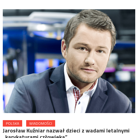
POLSKA
WIADOMOŚCI
Jarosław Kuźniar nazwał dzieci z wadami letalnymi
„karykaturami człowieka”