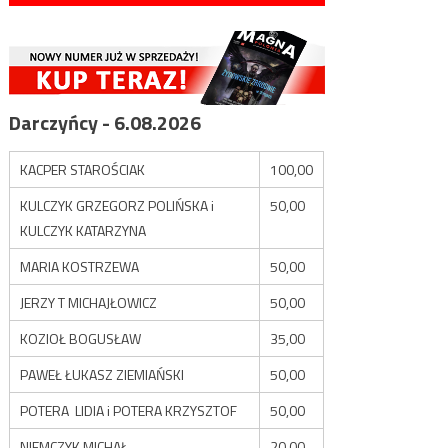
Darczyńcy - 6.08.2026
KACPER STAROŚCIAK
100,00
KULCZYK GRZEGORZ POLIŃSKA i
50,00
KULCZYK KATARZYNA
MARIA KOSTRZEWA
50,00
JERZY T MICHAJŁOWICZ
50,00
KOZIOŁ BOGUSŁAW
35,00
PAWEŁ ŁUKASZ ZIEMIAŃSKI
50,00
POTERA LIDIA i POTERA KRZYSZTOF
50,00
NIEMCZYK MICHAŁ
20,00