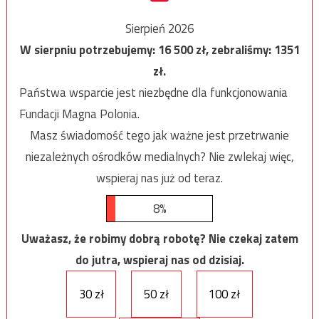
Sierpień 2026
W sierpniu potrzebujemy:
16 500
zł, zebraliśmy:
1351
zł.
Państwa wsparcie jest niezbędne dla funkcjonowania
Fundacji Magna Polonia.
Masz świadomość tego jak ważne jest przetrwanie
niezależnych ośrodków medialnych? Nie zwlekaj więc,
wspieraj nas już od teraz.
8%
Uważasz, że robimy dobrą robotę? Nie czekaj zatem
do jutra, wspieraj nas od dzisiaj.
30 zł
50 zł
100 zł