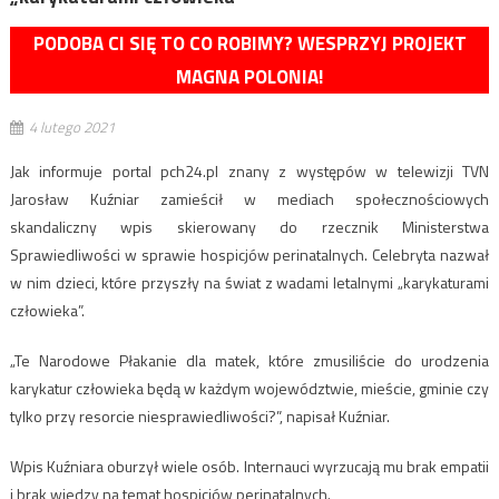
PODOBA CI SIĘ TO CO ROBIMY? WESPRZYJ PROJEKT
MAGNA POLONIA!
4 lutego 2021
Jak informuje portal pch24.pl znany z występów w telewizji TVN
Jarosław Kuźniar zamieścił w mediach społecznościowych
skandaliczny wpis skierowany do rzecznik Ministerstwa
Sprawiedliwości w sprawie hospicjów perinatalnych. Celebryta nazwał
w nim dzieci, które przyszły na świat z wadami letalnymi „karykaturami
człowieka”.
„Te Narodowe Płakanie dla matek, które zmusiliście do urodzenia
karykatur człowieka będą w każdym województwie, mieście, gminie czy
tylko przy resorcie niesprawiedliwości?”, napisał Kuźniar.
Wpis Kuźniara oburzył wiele osób. Internauci wyrzucają mu brak empatii
i brak wiedzy na temat hospicjów perinatalnych.