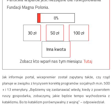
Fundacji Magna Polonia.
8%
30 zł
50 zł
100 zł
Inna kwota
Zobacz kto wparł nas tym miesiącu:
Tutaj
Jak informuje portal, wicepremier został zapytany także, czy rząd
planuje w związku z kryzysem korektę programów socjalnych m.in. 500
+ i 13 emerytury. „Będziemy się zastanawiać wtedy, kiedy z powrotem
ruszy gospodarka, zobaczymy, jakie będzie tempo wychodzenia z
kataklizmu. Bo to kataklizm porównywalny z wojną” – odpowiedział.