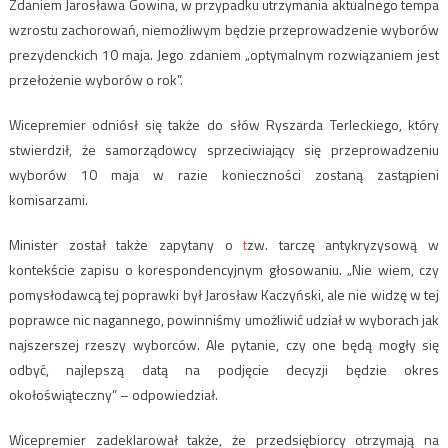
Zdaniem Jarosława Gowina, w przypadku utrzymania aktualnego tempa
wzrostu zachorowań, niemożliwym będzie przeprowadzenie wyborów
prezydenckich 10 maja. Jego zdaniem „optymalnym rozwiązaniem jest
przełożenie wyborów o rok”.
Wicepremier odniósł się także do słów Ryszarda Terleckiego, który
stwierdził, że samorządowcy sprzeciwiający się przeprowadzeniu
wyborów 10 maja w razie konieczności zostaną zastąpieni
komisarzami.
Minister został także zapytany o
t
zw. tarczę antykryzysową w
kontekście zapisu o korespondencyjnym głosowaniu. „Nie wiem, czy
pomysłodawcą tej poprawki był Jarosław Kaczyński, ale nie widzę w tej
poprawce nic nagannego, powinniśmy umożliwić udział w wyborach jak
najszerszej rzeszy wyborców. Ale pytanie, czy one będą mogły się
odbyć, najlepszą datą na podjęcie decyzji będzie okres
okołoświąteczny” – odpowiedział.
Wicepremier zadeklarował także, że przedsiębiorcy otrzymają na