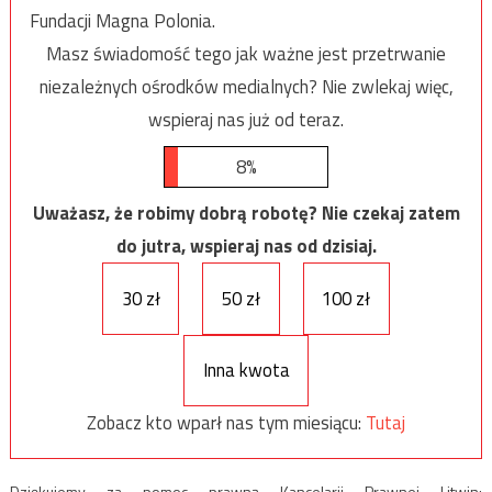
Fundacji Magna Polonia.
Masz świadomość tego jak ważne jest przetrwanie
niezależnych ośrodków medialnych? Nie zwlekaj więc,
wspieraj nas już od teraz.
8%
Uważasz, że robimy dobrą robotę? Nie czekaj zatem
do jutra, wspieraj nas od dzisiaj.
30 zł
50 zł
100 zł
Inna kwota
Zobacz kto wparł nas tym miesiącu:
Tutaj
Dziękujemy za pomoc prawną Kancelarii Prawnej Litwin: