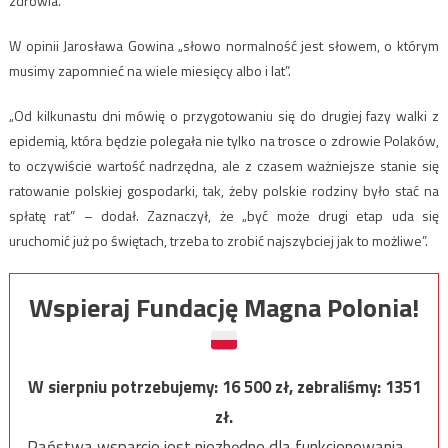
zdrowia.
W opinii Jarosława Gowina „słowo normalność jest słowem, o którym
musimy zapomnieć na wiele miesięcy albo i lat”.
„Od kilkunastu dni mówię o przygotowaniu się do drugiej fazy walki z
epidemią, która będzie polegała nie tylko na trosce o zdrowie Polaków,
to oczywiście wartość nadrzędna, ale z czasem ważniejsze stanie się
ratowanie polskiej gospodarki, tak, żeby polskie rodziny było stać na
spłatę rat” – dodał. Zaznaczył, że „być może drugi etap uda się
uruchomić już po świętach, trzeba to zrobić najszybciej jak to możliwe”.
Wspieraj Fundację Magna Polonia!
W sierpniu potrzebujemy:
16 500
zł, zebraliśmy:
1351
zł.
Państwa wsparcie jest niezbędne dla funkcjonowania