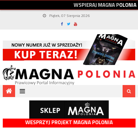
W
S
P
I
E
R
A
J
M
A
G
N
A
P
O
L
O
N
I
A
Piątek, 07 Sierpnia 2026
WESPRZYJ PROJEKT MAGNA POLONIA