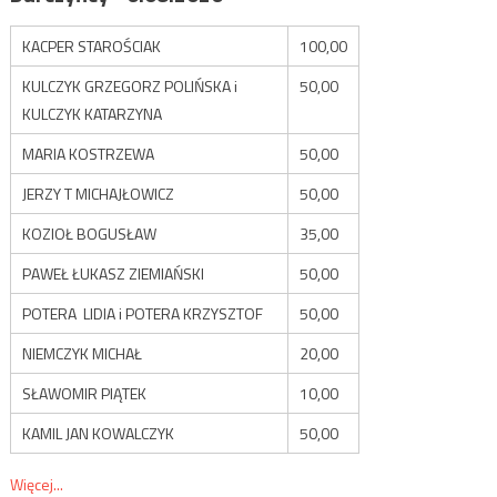
KACPER STAROŚCIAK
100,00
KULCZYK GRZEGORZ POLIŃSKA i
50,00
KULCZYK KATARZYNA
MARIA KOSTRZEWA
50,00
JERZY T MICHAJŁOWICZ
50,00
KOZIOŁ BOGUSŁAW
35,00
PAWEŁ ŁUKASZ ZIEMIAŃSKI
50,00
POTERA LIDIA i POTERA KRZYSZTOF
50,00
NIEMCZYK MICHAŁ
20,00
SŁAWOMIR PIĄTEK
10,00
KAMIL JAN KOWALCZYK
50,00
Więcej...