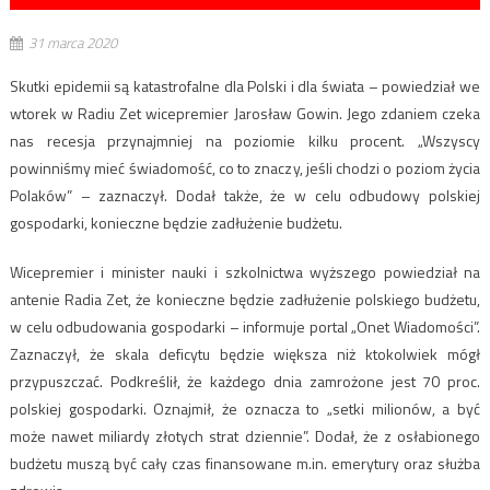
31 marca 2020
Skutki epidemii są katastrofalne dla Polski i dla świata – powiedział we
wtorek w Radiu Zet wicepremier Jarosław Gowin. Jego zdaniem czeka
nas recesja przynajmniej na poziomie kilku procent. „Wszyscy
powinniśmy mieć świadomość, co to znaczy, jeśli chodzi o poziom życia
Polaków” – zaznaczył. Dodał także, że w celu odbudowy polskiej
gospodarki, konieczne będzie zadłużenie budżetu.
Wicepremier i minister nauki i szkolnictwa wyższego powiedział na
antenie Radia Zet, że konieczne będzie zadłużenie polskiego budżetu,
w celu odbudowania gospodarki – informuje portal „Onet Wiadomości”.
Zaznaczył, że skala deficytu będzie większa niż ktokolwiek mógł
przypuszczać. Podkreślił, że każdego dnia zamrożone jest 70 proc.
polskiej gospodarki. Oznajmił, że oznacza to „setki milionów, a być
może nawet miliardy złotych strat dziennie”. Dodał, że z osłabionego
budżetu muszą być cały czas finansowane m.in. emerytury oraz służba