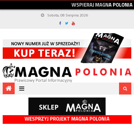
W
S
P
I
E
R
A
J
M
A
G
N
A
P
O
L
O
N
I
A
Sobota, 08 Sierpnia 2026
WESPRZYJ PROJEKT MAGNA POLONIA