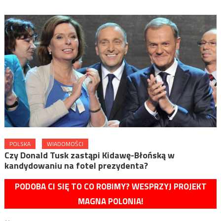
POLSKA
WIADOMOŚCI
Czy Donald Tusk zastąpi Kidawę-Błońską w
kandydowaniu na fotel prezydenta?
PODOBA CI SIĘ TO CO ROBIMY? WESPRZYJ PROJEKT
MAGNA POLONIA!