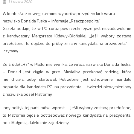
31 marca 2020
W kontekście nowego terminu wyborów prezydenckich wraca
nazwisko Donalda Tuska – informuje „Rzeczpospolita”.
Gazeta podaje, że w PO coraz powszechniejsze jest niezadowolenie
z kandydatury Małgorzaty Kidawy-Błońskiej. „Jeśli wybory zostaną
przełożone, to dojdzie do próby zmiany kandydata na prezydenta” –
czytamy.
Ze źródeł „Rz” w Platformie wynika, że wraca nazwisko Donalda Tuska.
– Donald jest ciągle w grze. Musiałby przekonać rodzinę, która
nie chciała, żeby startował. Potrzebne jest odnowienie mandatu
poparcia dla kandydata PO na prezydenta – twierdzi niewymieniony
z nazwiska poseł Platformy.
Inny polityk tej partii mówi wprost: – Jeśli wybory zostaną przełożone,
to Platforma będzie potrzebować nowego kandydata na prezydenta,
bo z Małgosią daleko nie zajedziemy.