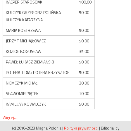
KACPER STAROŚCIAK
100,00
KULCZYK GRZEGORZ POLIŃSKA i
50,00
KULCZYK KATARZYNA
MARIA KOSTRZEWA
50,00
JERZY T MICHAJŁOWICZ
50,00
KOZIOŁ BOGUSŁAW
35,00
PAWEŁ ŁUKASZ ZIEMIAŃSKI
50,00
POTERA LIDIA i POTERA KRZYSZTOF
50,00
NIEMCZYK MICHAŁ
20,00
SŁAWOMIR PIĄTEK
10,00
KAMIL JAN KOWALCZYK
50,00
Więcej...
(c) 2016-2023 Magna Polonia
|
Polityka prywatności
|
Editorial by