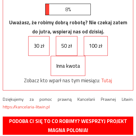
8%
Uważasz, że robimy dobrą robotę? Nie czekaj zatem
do jutra, wspieraj nas od dzisiaj.
30 zł
50 zł
100 zł
Inna kwota
Zobacz kto wparł nas tym miesiącu:
Tutaj
Dziękujemy za pomoc prawną Kancelarii Prawnej Litwin:
https://kancelaria-litwin.pl
PODOBA CI SIĘ TO CO ROBIMY? WESPRZYJ PROJEKT
MAGNA POLONIA!