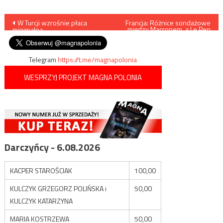
Nawigacja
W Turcji wzrośnie płaca
Francja: Różnice sondażowe
między Macronem, a Le Pen
minimalna
są minimalne
wpisu
Telegram
https://t.me/magnapolonia
WESPRZYJ PROJEKT MAGNA POLONIA
Darczyńcy - 6.08.2026
KACPER STAROŚCIAK
100,00
KULCZYK GRZEGORZ POLIŃSKA i
50,00
KULCZYK KATARZYNA
MARIA KOSTRZEWA
50,00