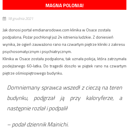
MAGNA POLONIA!
18 grudnia 2021
Jak donosi portal emdianarodowe.com klinika w Osace została
podpalona. Pożar pochłonął już 24 istnienia ludzkie. Z doniesień
wynika, że ogień zauważono rano na czwartym piętrze kliniki z zakresu
psychosomatycznym i psychiatrycznym.
Klinika w Osace została podpalona, tak uznała policja, która zatrzymała
podejżanego 60-latka. Do tragedii doszło w piątek rano na czwartym
piętrze ośmiopiętrowego budynku.
Domniemany sprawca wszedł z cieczą na teren
budynku, podgrzał ją przy kaloryferze, a
następnie rozlał i podpalił
– podał dziennik Mainichi.