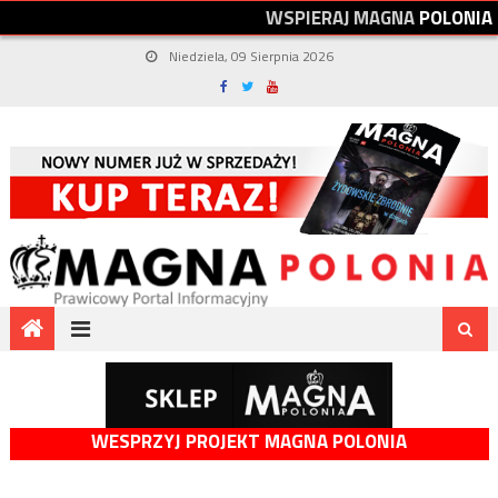
W
S
P
I
E
R
A
J
M
A
G
N
A
P
O
L
O
N
I
A
Niedziela, 09 Sierpnia 2026
WESPRZYJ PROJEKT MAGNA POLONIA