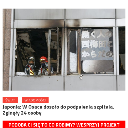
ŚWIAT
WIADOMOŚCI
Japonia: W Osace doszło do podpalenia szpitala.
Zginęły 24 osoby
PODOBA CI SIĘ TO CO ROBIMY? WESPRZYJ PROJEKT