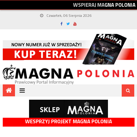
W
S
P
I
E
R
A
J
M
A
G
N
A
P
O
L
O
N
I
A
Czwartek, 06 Sierpnia 2026
WESPRZYJ PROJEKT MAGNA POLONIA