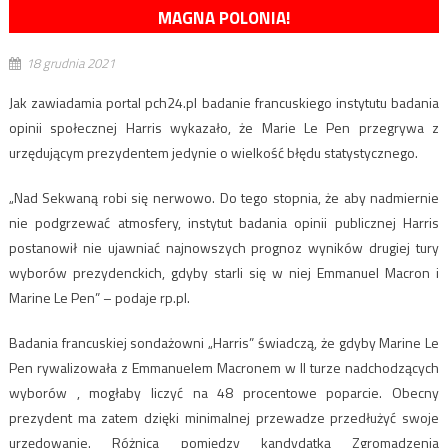
MAGNA POLONIA!
18 grudnia 2021
Jak zawiadamia portal pch24.pl badanie francuskiego instytutu badania
opinii społecznej Harris wykazało, że Marie Le Pen przegrywa z
urzędującym prezydentem jedynie o wielkość błędu statystycznego.
„Nad Sekwaną robi się nerwowo. Do tego stopnia, że aby nadmiernie
nie podgrzewać atmosfery, instytut badania opinii publicznej Harris
postanowił nie ujawniać najnowszych prognoz wyników drugiej tury
wyborów prezydenckich, gdyby starli się w niej Emmanuel Macron i
Marine Le Pen” – podaje rp.pl.
Badania francuskiej sondażowni „Harris” świadczą, że gdyby Marine Le
Pen rywalizowała z Emmanuelem Macronem w II turze nadchodzących
wyborów , mogłaby liczyć na 48 procentowe poparcie. Obecny
prezydent ma zatem dzięki minimalnej przewadze przedłużyć swoje
urzędowanie. Różnica pomiędzy kandydatką Zgromadzenia