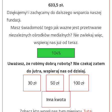
633,5
zł.
Dziękujemy! i zachęcamy do dalszego wsparcia naszej
fundacji.
Masz świadomość tego jak ważne jest przetrwanie
niezależnych ośrodków medialnych? Nie zwlekaj więc,
wspieraj nas już od teraz.
104%
Uważasz, że robimy dobrą robotę? Nie czekaj zatem
do jutra, wspieraj nas od dzisiaj.
30 zł
50 zł
100 zł
Inna kwota
Zobacz kto wparł nas tym miesiącu:
Tutaj