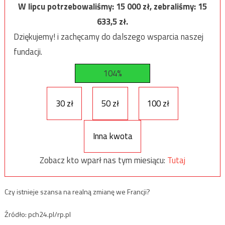
W lipcu potrzebowaliśmy:
15 000
zł, zebraliśmy:
15
633,5
zł.
Dziękujemy! i zachęcamy do dalszego wsparcia naszej
fundacji.
104%
30 zł
50 zł
100 zł
Inna kwota
Zobacz kto wparł nas tym miesiącu:
Tutaj
Czy istnieje szansa na realną zmianę we Francji?
Źródło: pch24.pl/rp.pl