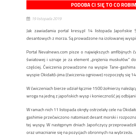
PODOBA CI SIĘ TO CO ROBI
19 listopada 2019
Jak zawiadamia portal kresy.pl 14 listopada Japońskie
desantowych z morza. Są prowadzone na izolowanej wyspie 
Portal Nevalnews.com pisze o największych amfibijnych 
światowej i uznaje je za element „prężenia muskułów” do
częściej. Ćwiczenia prowadzone na wyspie Tane-gashima 
wyspie Okidaitō-jima (ćwiczenia ogniowe) rozpoczęły się 14 l
W ćwiczeniach bierze udział łącznie 1500 żołnierzy należąc
wroga na jedną z japońskich wysp i konieczność jej odbijan
W ramach nich 11 listopada okręty ostrzelały cele na Okida
gashimie przećwiczono natomiast desant morski i rozpozna
tej wyspy. W następnym dniach Japończycy przeprowadzil
oraz umacnianie się na pozycjach obronnych na wybrzeżu.