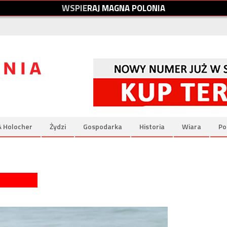
W
S
P
I
E
R
A
J
M
A
G
N
A
P
O
L
O
N
I
A
& Holocher
Żydzi
Gospodarka
Historia
Wiara
Po