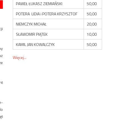
PAWEŁ ŁUKASZ ZIEMIAŃSKI
50,00
POTERA LIDIA i POTERA KRZYSZTOF
50,00
NIEMCZYK MICHAŁ
20,00
ji
SŁAWOMIR PIĄTEK
10,00
KAMIL JAN KOWALCZYK
50,00
ny
az
Więcej...
że
nt
e-
do
ęt