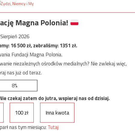
ację Magna Polonia!
Sierpień 2026
jemy:
16 500
zł, zebraliśmy:
1351
zł.
ania Fundacji Magna Polonia.
anie niezależnych ośrodków medialnych? Nie zwlekaj więc,
raj nas już od teraz.
8%
e czekaj zatem do jutra, wspieraj nas od dzisiaj.
100 zł
Inna kwota
parł nas tym miesiącu:
Tutaj