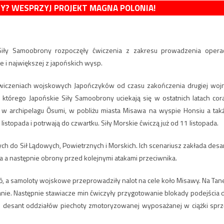
MY? WESPRZYJ PROJEKT MAGNA POLONIA!
 Siły Samoobrony rozpoczęły ćwiczenia z zakresu prowadzenia operac
i największej z japońskich wysp.
ćwiczeniach wojskowych Japończyków od czasu zakończenia drugiej woj
 którego Japońskie Siły Samoobrony uciekają się w ostatnich latach cor
w archipelagu Ōsumi, w pobliżu miasta Misawa na wyspie Honsiu a tak
istopada i potrwają do czwartku. Siły Morskie ćwiczą już od 11 listopada.
ych do Sił Lądowych, Powietrznych i Morskich. Ich scenariusz zakłada desa
ia a następnie obrony przed kolejnymi atakami przeciwnika.
itō, a samoloty wojskowe przeprowadziły nalot na cele koło Misawy. Na Tan
nie. Następnie stawiacze min ćwiczyły przygotowanie blokady podejścia 
i desant oddziałów piechoty zmotoryzowanej wyposażanej w ciążki sprz