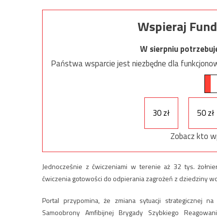
Wspieraj Fund
W sierpniu potrzebu
Państwa wsparcie jest niezbędne dla funkcjonow
30 zł
50 zł
Zobacz kto w
Jednocześnie z ćwiczeniami w terenie aż 32 tys. żołni
ćwiczenia gotowości do odpierania zagrożeń z dziedziny woj
Portal przypomina, że zmiana sytuacji strategicznej 
Samoobrony Amfibijnej Brygady Szybkiego Reagowan