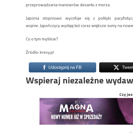
przeprowadzania manewrów desantu z morza.
Japonia stopniowo wycofuje się z polityki pacyfist
wojnie. Japończycy wydaję też coraz większe sumy na nowe 
Co o tym myślicie?
Źródło: kresy.pl
Udostępnij na FB
Twee
Wspieraj niezależne wydaw
Czy jes