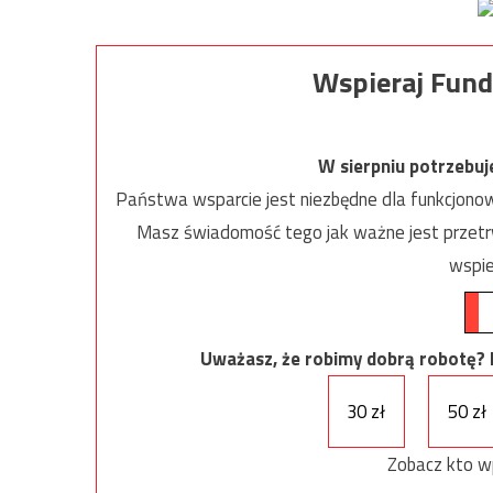
Wspieraj Fund
W sierpniu potrzebu
Państwa wsparcie jest niezbędne dla funkcjonow
Masz świadomość tego jak ważne jest przetrw
wspie
Uważasz, że robimy dobrą robotę? Ni
30 zł
50 zł
Zobacz kto w