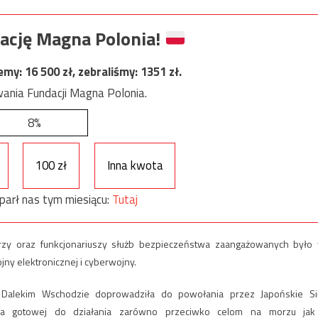
ację Magna Polonia!
jemy:
16 500
zł, zebraliśmy:
1351
zł.
ania Fundacji Magna Polonia.
8%
100 zł
Inna kwota
parł nas tym miesiącu:
Tutaj
erzy oraz funkcjonariuszy służb bezpieczeństwa zaangażowanych było
ny elektronicznej i cyberwojny.
na Dalekim Wschodzie doprowadziła do powołania przez Japońskie Si
ia gotowej do działania zarówno przeciwko celom na morzu jak