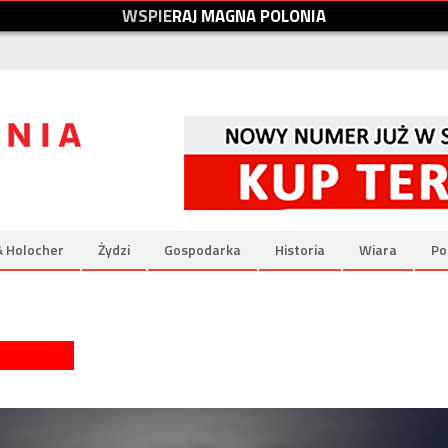
W
S
P
I
E
R
A
J
M
A
G
N
A
P
O
L
O
N
I
A
& Holocher
Żydzi
Gospodarka
Historia
Wiara
Po