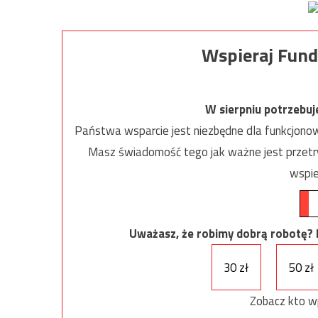
Wspieraj Fund
W sierpniu potrzebu
Państwa wsparcie jest niezbędne dla funkcjonow
Masz świadomość tego jak ważne jest przetrw
wspie
Uważasz, że robimy dobrą robotę? Ni
30 zł
50 zł
Zobacz kto w