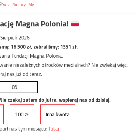
ację Magna Polonia!
Sierpień 2026
jemy:
16 500
zł, zebraliśmy:
1351
zł.
ania Fundacji Magna Polonia.
anie niezależnych ośrodków medialnych? Nie zwlekaj więc,
raj nas już od teraz.
8%
e czekaj zatem do jutra, wspieraj nas od dzisiaj.
100 zł
Inna kwota
parł nas tym miesiącu:
Tutaj