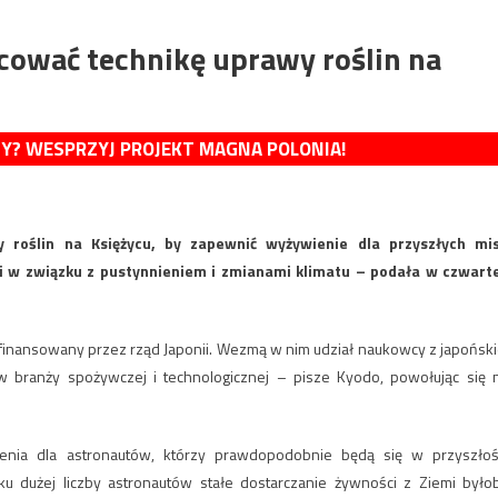
cować technikę uprawy roślin na
MY? WESPRZYJ PROJEKT MAGNA POLONIA!
roślin na Księżycu, by zapewnić wyżywienie dla przyszłych mis
mi w związku z pustynnieniem i zmianami klimatu – podała w czwart
finansowany przez rząd Japonii. Wezmą w nim udział naukowcy z japoński
 w branży spożywczej i technologicznej – pisze Kyodo, powołując się 
enia dla astronautów, którzy prawdopodobnie będą się w przyszłoś
u dużej liczby astronautów stałe dostarczanie żywności z Ziemi było