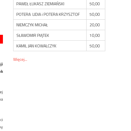
PAWEŁ ŁUKASZ ZIEMIAŃSKI
50,00
POTERA LIDIA i POTERA KRZYSZTOF
50,00
NIEMCZYK MICHAŁ
20,00
SŁAWOMIR PIĄTEK
10,00
KAMIL JAN KOWALCZYK
50,00
Więcej...
ji
ek
ej
na
ci
by