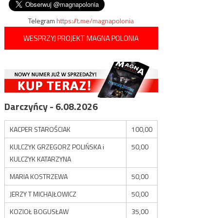
Telegram
https://t.me/magnapolonia
WESPRZYJ PROJEKT MAGNA POLONIA
Darczyńcy - 6.08.2026
KACPER STAROŚCIAK
100,00
KULCZYK GRZEGORZ POLIŃSKA i
50,00
KULCZYK KATARZYNA
MARIA KOSTRZEWA
50,00
JERZY T MICHAJŁOWICZ
50,00
KOZIOŁ BOGUSŁAW
35,00