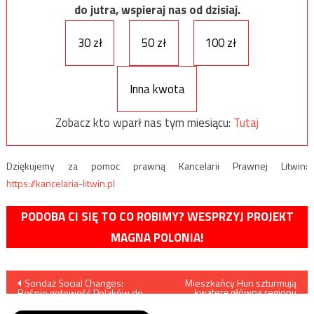
do jutra, wspieraj nas od dzisiaj.
30 zł
50 zł
100 zł
Inna kwota
Zobacz kto wparł nas tym miesiącu:
Tutaj
Dziękujemy za pomoc prawną Kancelarii Prawnej Litwin:
https://kancelaria-litwin.pl
PODOBA CI SIĘ TO CO ROBIMY? WESPRZYJ PROJEKT
MAGNA POLONIA!
Nawigacja
Sondaż Social Changes:
Mieszkańcy Hun szturmują
kwaterę główną regionu
Rośnie gotowość Polaków do
wojskowego sił Haftara w
wpisu
szczepień
mieście