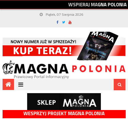
W
S
P
I
E
R
A
J
M
A
G
N
A
P
O
L
O
N
I
A
Piątek, 07 Sierpnia 2026
WESPRZYJ PROJEKT MAGNA POLONIA