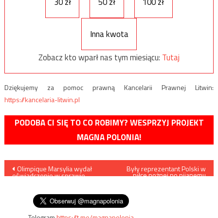
30 zł
50 zł
100 zł
Inna kwota
Zobacz kto wparł nas tym miesiącu:
Tutaj
Dziękujemy za pomoc prawną Kancelarii Prawnej Litwin:
https://kancelaria-litwin.pl
PODOBA CI SIĘ TO CO ROBIMY? WESPRZYJ PROJEKT
MAGNA POLONIA!
Nawigacja
Olimpique Marsylia wydał
Były reprezentant Polski w
piłce nożnej po pijanemu
oświadczenie w sprawie
spowodował kolizję
wpisu
odmowy uklęknięcia przed
drogową
meczem
Telegram
https://t.me/magnapolonia