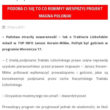
PODOBA CI SIĘ TO CO ROBIMY? WESPRZYJ PROJEKT
MAGNA POLONIA!
19 lipca 2021
– Państwa straciły suwerenność – tak o Traktacie Lizbońskim
mówił w TVP INFO Janusz Korwin-Mikke. Polityk był gościem w
programie Woronicza 17.
– Z chwilą podpisania Traktatu Lizbońskiego prawo unijne naprawdę
uzyskało pierwszeństwo przed prawem krajowym – Janusz Korwin-
Mikke próbował wytłumaczyć prowadzącemu i gościom, jakie są
konsekwencje podpisania przez Lecha Kaczyńskiego Traktatu
Lizbońskiego.
– Oczywiście możemy tego nie uznać! – stwierdził poseł.
Prowadzący program nie przyjmował jednak do wiadomości, że ktoś