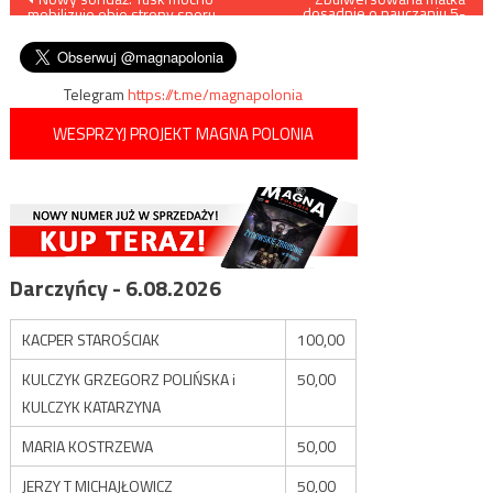
dosadnie o nauczaniu 5-
mobilizuje obie strony sporu
letnich dzieci o seksie
wpisu
politycznego
analnym i masturbacji
Telegram
https://t.me/magnapolonia
WESPRZYJ PROJEKT MAGNA POLONIA
Darczyńcy - 6.08.2026
KACPER STAROŚCIAK
100,00
KULCZYK GRZEGORZ POLIŃSKA i
50,00
KULCZYK KATARZYNA
MARIA KOSTRZEWA
50,00
JERZY T MICHAJŁOWICZ
50,00