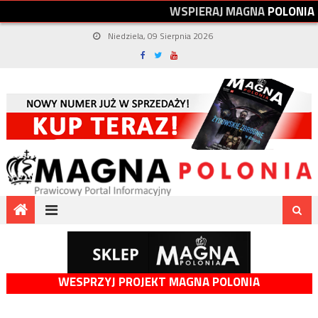
W
S
P
I
E
R
A
J
M
A
G
N
A
P
O
L
O
N
I
A
Niedziela, 09 Sierpnia 2026
WESPRZYJ PROJEKT MAGNA POLONIA