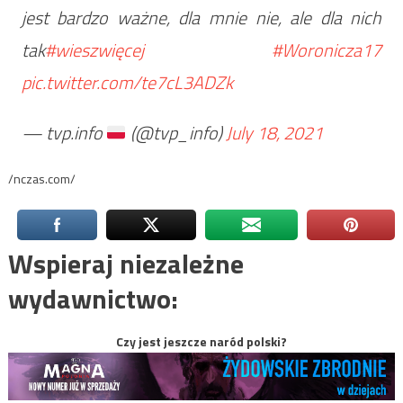
jest bardzo ważne, dla mnie nie, ale dla nich
tak
#wieszwięcej
#Woronicza17
pic.twitter.com/te7cL3ADZk
— tvp.info
(@tvp_info)
July 18, 2021
/nczas.com/
Wspieraj niezależne
wydawnictwo:
Czy jest jeszcze naród polski?