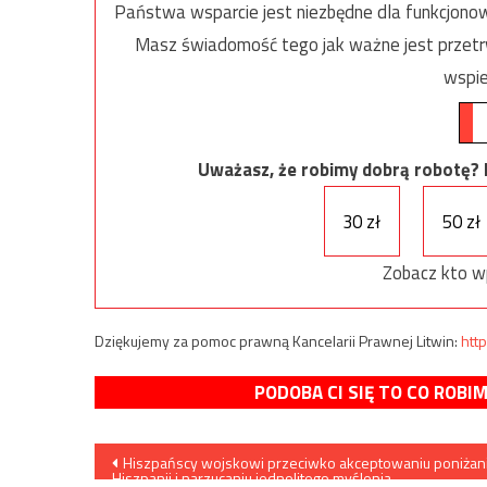
Państwa wsparcie jest niezbędne dla funkcjonow
Masz świadomość tego jak ważne jest przetrw
wspie
Uważasz, że robimy dobrą robotę? Ni
30 zł
50 zł
Zobacz kto w
Dziękujemy za pomoc prawną Kancelarii Prawnej Litwin:
http
PODOBA CI SIĘ TO CO ROBI
Nawigacja
Hiszpańscy wojskowi przeciwko akceptowaniu poniżan
Hiszpanii i narzucaniu jednolitego myślenia