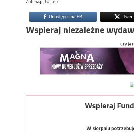
/interia.pl, twitter/
Udostępnij na FB
Twee
Wspieraj niezależne wydaw
Czy jes
Wspieraj Fund
W sierpniu potrzebu