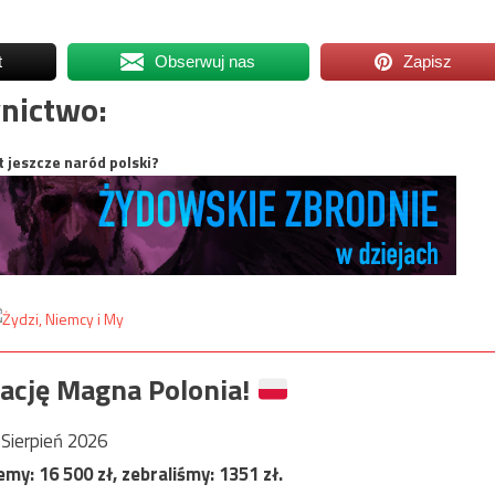
t
Obserwuj nas
Zapisz
nictwo:
t jeszcze naród polski?
ację Magna Polonia!
Sierpień 2026
jemy:
16 500
zł, zebraliśmy:
1351
zł.