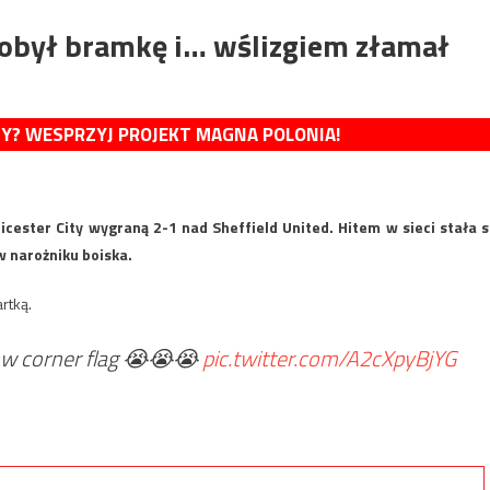
dobył bramkę i… wślizgiem złamał
MY? WESPRZYJ PROJEKT MAGNA POLONIA!
cester City wygraną 2-1 nad Sheffield United. Hitem w sieci stała s
w narożniku boiska.
rtką.
bow corner flag 😭😭😭
pic.twitter.com/A2cXpyBjYG