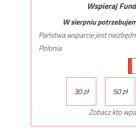
Wspieraj Fund
W sierpniu potrzebuje
Państwa wsparcie jest niezbędn
Polonia.
30 zł
50 zł
Zobacz kto wpa