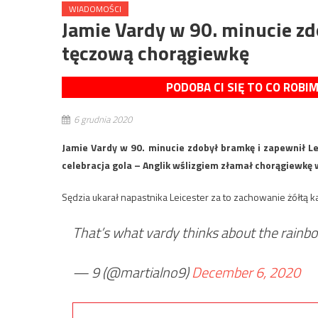
WIADOMOŚCI
Jamie Vardy w 90. minucie z
tęczową chorągiewkę
PODOBA CI SIĘ TO CO ROBI
6 grudnia 2020
Jamie Vardy w 90. minucie zdobył bramkę i zapewnił Lei
celebracja gola – Anglik wślizgiem złamał chorągiewkę 
Sędzia ukarał napastnika Leicester za to zachowanie żółtą ka
That’s what vardy thinks about the rain
— 9 (@martialno9)
December 6, 2020