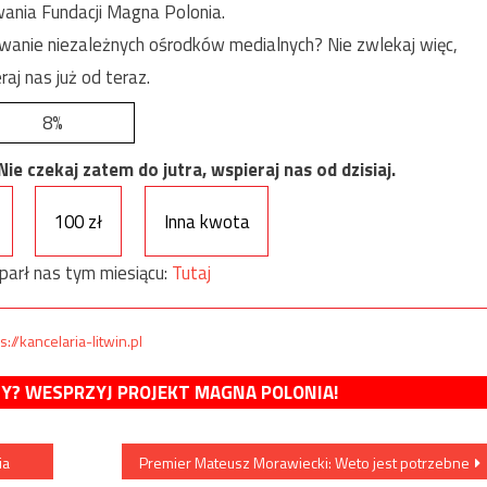
ania Fundacji Magna Polonia.
anie niezależnych ośrodków medialnych? Nie zwlekaj więc,
raj nas już od teraz.
8%
e czekaj zatem do jutra, wspieraj nas od dzisiaj.
100 zł
Inna kwota
parł nas tym miesiącu:
Tutaj
s://kancelaria-litwin.pl
MY? WESPRZYJ PROJEKT MAGNA POLONIA!
ia
Premier Mateusz Morawiecki: Weto jest potrzebne