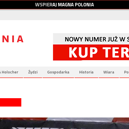
W
S
P
I
E
R
A
J
M
A
G
N
A
P
O
L
O
N
I
A
& Holocher
Żydzi
Gospodarka
Historia
Wiara
Po