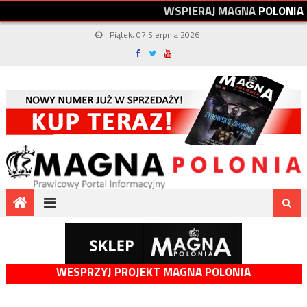
W
S
P
I
E
R
A
J
M
A
G
N
A
P
O
L
O
N
I
A
Piątek, 07 Sierpnia 2026
WESPRZYJ PROJEKT MAGNA POLONIA