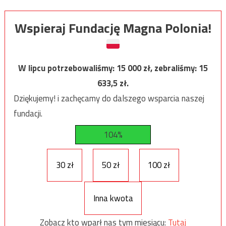
Wspieraj Fundację Magna Polonia!
W lipcu potrzebowaliśmy:
15 000
zł, zebraliśmy:
15
633,5
zł.
Dziękujemy! i zachęcamy do dalszego wsparcia naszej
fundacji.
104%
30 zł
50 zł
100 zł
Inna kwota
Zobacz kto wparł nas tym miesiącu:
Tutaj