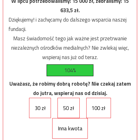
W lipcu potrzebowaliśmy:
15 000
zł, zebraliśmy:
15
633,5
zł.
Dziękujemy! i zachęcamy do dalszego wsparcia naszej
fundacji.
Masz świadomość tego jak ważne jest przetrwanie
niezależnych ośrodków medialnych? Nie zwlekaj więc,
wspieraj nas już od teraz.
104%
Uważasz, że robimy dobrą robotę? Nie czekaj zatem
do jutra, wspieraj nas od dzisiaj.
30 zł
50 zł
100 zł
Inna kwota