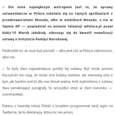
– Dla mnie największym wstrząsem jest to, że sprawy
ustawodawcze w Polsce załatwia się na tajnych spotkaniach z
przedstawicielami Mosadu, albo w siedzibach Mosadu, a nie w
Sejmie RP — powiedział na antenie telewizji wPolsce.pl poseł
Kukiz‘15 Marek Jakubiak, odnosząc się do kwestii nowelizacji
ustawy o Instytucie Pamięci Narodowej.
Podkreślił on, że musi być jasność – albo jest coś w Polsce zabronione,
albo nie.
– To były dwa najważniejsze punkty tej ustawy. Być może prezes
Kaczyński ma rację, że może one byłyby martwe, ale stanowią one o
tym, jak bardzo jest to dla nas temat ważny. Jeśli wykreślono z ustawy
dwa penalizujące paragrafy, to wszystko idzie w złym kierunku —
ocenił polityk.
Pytany o kwestię relacji Polski z Izraelem przypomniał swój wpis na
Twitterze, że to deklaracja, która nic nie wnosi.