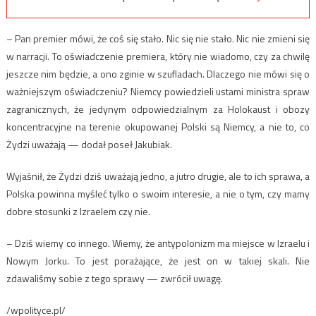
– Pan premier mówi, że coś się stało. Nic się nie stało. Nic nie zmieni się
w narracji. To oświadczenie premiera, który nie wiadomo, czy za chwilę
jeszcze nim będzie, a ono zginie w szufladach. Dlaczego nie mówi się o
ważniejszym oświadczeniu? Niemcy powiedzieli ustami ministra spraw
zagranicznych, że jedynym odpowiedzialnym za Holokaust i obozy
koncentracyjne na terenie okupowanej Polski są Niemcy, a nie to, co
Żydzi uważają — dodał poseł Jakubiak.
Wyjaśnił, że Żydzi dziś uważają jedno, a jutro drugie, ale to ich sprawa, a
Polska powinna myśleć tylko o swoim interesie, a nie o tym, czy mamy
dobre stosunki z Izraelem czy nie.
– Dziś wiemy co innego. Wiemy, że antypolonizm ma miejsce w Izraelu i
Nowym Jorku. To jest porażające, że jest on w takiej skali. Nie
zdawaliśmy sobie z tego sprawy — zwrócił uwagę.
/wpolityce.pl/