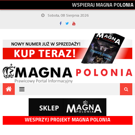
W
S
P
I
E
R
A
J
M
A
G
N
A
P
O
L
O
N
I
A
Sobota, 08 Sierpnia 2026
WESPRZYJ PROJEKT MAGNA POLONIA