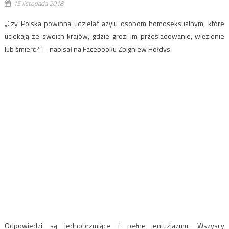
15 listopada 2018
„Czy Polska powinna udzielać azylu osobom homoseksualnym, które
uciekają ze swoich krajów, gdzie grozi im prześladowanie, więzienie
lub śmierć?” – napisał na Facebooku Zbigniew Hołdys.
Odpowiedzi są jednobrzmiące i pełne entuzjazmu. Wszyscy