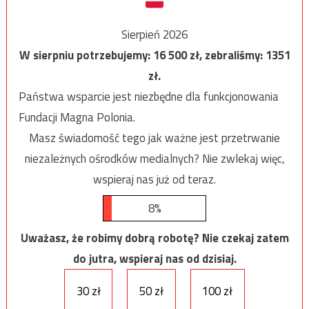
Sierpień 2026
W sierpniu potrzebujemy:
16 500
zł, zebraliśmy:
1351
zł.
Państwa wsparcie jest niezbędne dla funkcjonowania
Fundacji Magna Polonia.
Masz świadomość tego jak ważne jest przetrwanie
niezależnych ośrodków medialnych? Nie zwlekaj więc,
wspieraj nas już od teraz.
8%
Uważasz, że robimy dobrą robotę? Nie czekaj zatem
do jutra, wspieraj nas od dzisiaj.
30 zł
50 zł
100 zł