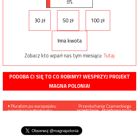
8%
30 zł
50 zł
100 zł
Inna kwota
Zobacz kto wparł nas tym miesiącu:
Tutaj
PODOBA CI SIĘ TO CO ROBIMY? WESPRZYJ PROJEKT
MAGNA POLONIA!
Nawigacja
Pluralizm po europejsku:
Przesłuchanie Czarneckiego
przełożone. „Przebywa poza
największa patriotyczna
krajem”
wpisu
demonstracja w Europie
prezentuje niepożądane
wartości