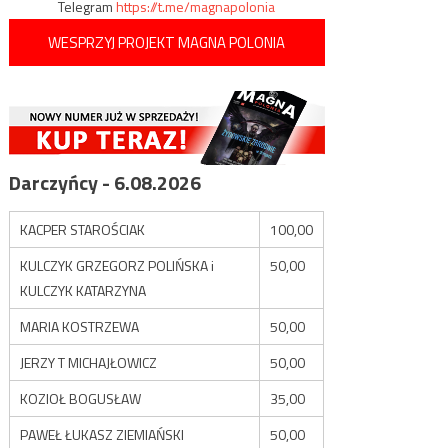
Telegram
https://t.me/magnapolonia
WESPRZYJ PROJEKT MAGNA POLONIA
Darczyńcy - 6.08.2026
KACPER STAROŚCIAK
100,00
KULCZYK GRZEGORZ POLIŃSKA i
50,00
KULCZYK KATARZYNA
MARIA KOSTRZEWA
50,00
JERZY T MICHAJŁOWICZ
50,00
KOZIOŁ BOGUSŁAW
35,00
PAWEŁ ŁUKASZ ZIEMIAŃSKI
50,00