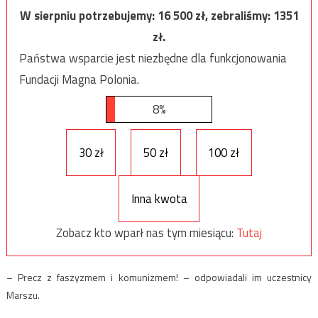
W sierpniu potrzebujemy:
16 500
zł, zebraliśmy:
1351
zł.
Państwa wsparcie jest niezbędne dla funkcjonowania
Fundacji Magna Polonia.
8%
30 zł
50 zł
100 zł
Inna kwota
Zobacz kto wparł nas tym miesiącu:
Tutaj
– Precz z faszyzmem i komunizmem! – odpowiadali im uczestnicy
Marszu.