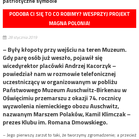
patriotyczne symbole
PODOBA CI SIĘ TO CO ROBIMY? WESPRZYJ PROJEKT
MAGNA POLONIA!
28 stycznia 2019
– Były kłopoty przy wejściu na teren Muzeum.
Gdy parę osób już weszło, pojawił się
wicedyrektor placówki Andrzej Kacorzyk –
powiedział nam w rozmowie telefonicznej
uczestniczący w organizowanym w pobliżu
Państwowego Muzeum Auschwitz-Birkenau w
Oświęcimiu przemarszu z okazji 74. rocznicy
wyzwolenia niemieckiego obozu Auschwitz,
nazwanym Marszem Polaków, Kamil Klimczak –
prezes Klubu im. Romana Dmowskiego.
– Jego pierwszy zarzut to taki, że tworzymy zgromadzenie; a przecież