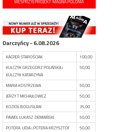
WESPRZYJ PROJEKT MAGNA POLONIA
Darczyńcy - 6.08.2026
KACPER STAROŚCIAK
100,00
KULCZYK GRZEGORZ POLIŃSKA i
50,00
KULCZYK KATARZYNA
MARIA KOSTRZEWA
50,00
JERZY T MICHAJŁOWICZ
50,00
KOZIOŁ BOGUSŁAW
35,00
PAWEŁ ŁUKASZ ZIEMIAŃSKI
50,00
POTERA LIDIA i POTERA KRZYSZTOF
50,00