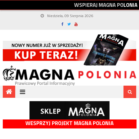
W
S
P
I
E
R
A
J
M
A
G
N
A
P
O
L
O
N
I
A
Niedziela, 09 Sierpnia 2026
WESPRZYJ PROJEKT MAGNA POLONIA