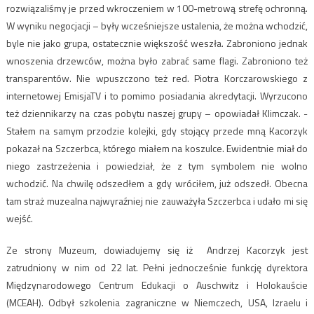
rozwiązaliśmy je przed wkroczeniem w 100-metrową strefę ochronną.
W wyniku negocjacji – były wcześniejsze ustalenia, że można wchodzić,
byle nie jako grupa, ostatecznie większość weszła. Zabroniono jednak
wnoszenia drzewców, można było zabrać same flagi. Zabroniono też
transparentów. Nie wpuszczono też red. Piotra Korczarowskiego z
internetowej EmisjaTV i to pomimo posiadania akredytacji. Wyrzucono
też dziennikarzy na czas pobytu naszej grupy – opowiadał Klimczak. -
Stałem na samym przodzie kolejki, gdy stojący przede mną Kacorzyk
pokazał na Szczerbca, którego miałem na koszulce. Ewidentnie miał do
niego zastrzeżenia i powiedział, że z tym symbolem nie wolno
wchodzić. Na chwilę odszedłem a gdy wróciłem, już odszedł. Obecna
tam straż muzealna najwyraźniej nie zauważyła Szczerbca i udało mi się
wejść.
Ze strony Muzeum, dowiadujemy się iż Andrzej Kacorzyk jest
zatrudniony w nim od 22 lat. Pełni jednocześnie funkcję dyrektora
Międzynarodowego Centrum Edukacji o Auschwitz i Holokauście
(MCEAH). Odbył szkolenia zagraniczne w Niemczech, USA, Izraelu i