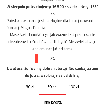
W sierpniu potrzebujemy:
16 500
zł, zebraliśmy:
1351
zł.
Państwa wsparcie jest niezbędne dla funkcjonowania
Fundacji Magna Polonia.
Masz świadomość tego jak ważne jest przetrwanie
niezależnych ośrodków medialnych? Nie zwlekaj więc,
wspieraj nas już od teraz.
8%
Uważasz, że robimy dobrą robotę? Nie czekaj zatem
do jutra, wspieraj nas od dzisiaj.
30 zł
50 zł
100 zł
Inna kwota