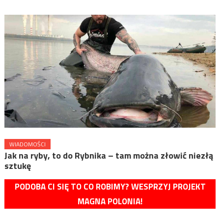
WIADOMOŚCI
Jak na ryby, to do Rybnika – tam można złowić niezłą
sztukę
PODOBA CI SIĘ TO CO ROBIMY? WESPRZYJ PROJEKT
MAGNA POLONIA!