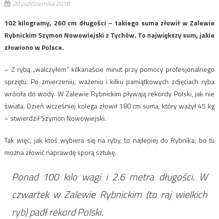
20 października 2018
102 kilogramy, 260 cm długości – takiego suma złowił w Zalewie
Rybnickim Szymon Nowowiejski z Tychów. To największy sum, jakie
złowiono w Polsce.
– Z rybą „walczyłem” kilkanaście minut przy pomocy profesjonalnego
sprzętu. Po zmierzeniu, ważeniu i kilku pamiątkowych zdjęciach ryba
wróciła do wody. W Zalewie Rybnickim pływają rekordy Polski, jak nie
świata. Dzień wcześniej kolega złowił 180 cm suma, który ważył 45 kg
– stwierdził Szymon Nowowiejski.
Tak więc, jak ktoś wybiera się na ryby, to najlepiej do Rybnika, bo tu
można złowić naprawdę sporą sztukę.
Ponad 100 kilo wagi i 2.6 metra długości. W
czwartek w Zalewie Rybnickim (to raj wielkich
ryb) padł rekord Polski.