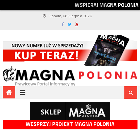
W
S
P
I
E
R
A
J
M
A
G
N
A
P
O
L
O
N
I
A
Sobota, 08 Sierpnia 2026
WESPRZYJ PROJEKT MAGNA POLONIA