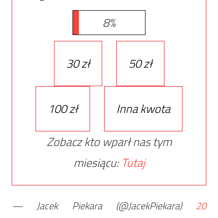
8%
30 zł
50 zł
100 zł
Inna kwota
Zobacz kto wparł nas tym
miesiącu:
Tutaj
— Jacek Piekara (@JacekPiekara)
20