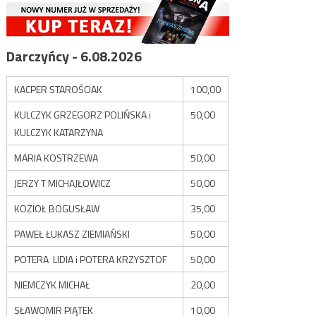
Darczyńcy - 6.08.2026
KACPER STAROŚCIAK
100,00
KULCZYK GRZEGORZ POLIŃSKA i
50,00
KULCZYK KATARZYNA
MARIA KOSTRZEWA
50,00
JERZY T MICHAJŁOWICZ
50,00
KOZIOŁ BOGUSŁAW
35,00
PAWEŁ ŁUKASZ ZIEMIAŃSKI
50,00
POTERA LIDIA i POTERA KRZYSZTOF
50,00
NIEMCZYK MICHAŁ
20,00
SŁAWOMIR PIĄTEK
10,00