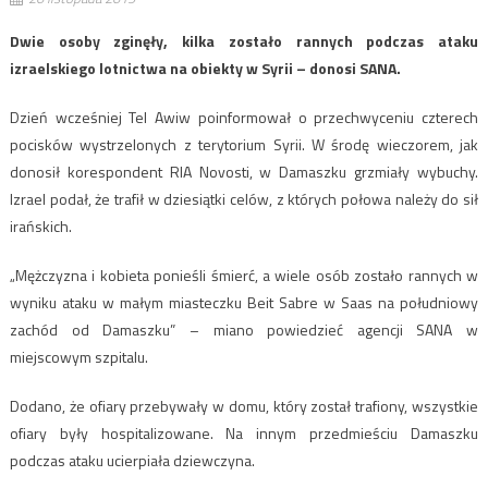
Dwie osoby zginęły, kilka zostało rannych podczas ataku
izraelskiego lotnictwa na obiekty w Syrii – donosi SANA.
Dzień wcześniej Tel Awiw poinformował o przechwyceniu czterech
pocisków wystrzelonych z terytorium Syrii. W środę wieczorem, jak
donosił korespondent RIA Novosti, w Damaszku grzmiały wybuchy.
Izrael podał, że trafił w dziesiątki celów, z których połowa należy do sił
irańskich.
„Mężczyzna i kobieta ponieśli śmierć, a wiele osób zostało rannych w
wyniku ataku w małym miasteczku Beit Sabre w Saas na południowy
zachód od Damaszku” – miano powiedzieć agencji SANA w
miejscowym szpitalu.
Dodano, że ofiary przebywały w domu, który został trafiony, wszystkie
ofiary były hospitalizowane. Na innym przedmieściu Damaszku
podczas ataku ucierpiała dziewczyna.