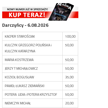
Darczyńcy - 6.08.2026
KACPER STAROŚCIAK
100,00
KULCZYK GRZEGORZ POLIŃSKA i
50,00
KULCZYK KATARZYNA
MARIA KOSTRZEWA
50,00
JERZY T MICHAJŁOWICZ
50,00
KOZIOŁ BOGUSŁAW
35,00
PAWEŁ ŁUKASZ ZIEMIAŃSKI
50,00
POTERA LIDIA i POTERA KRZYSZTOF
50,00
NIEMCZYK MICHAŁ
20,00