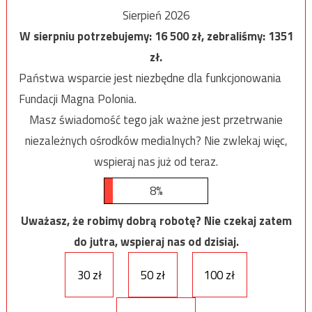
Sierpień 2026
W sierpniu potrzebujemy:
16 500
zł, zebraliśmy:
1351
zł.
Państwa wsparcie jest niezbędne dla funkcjonowania
Fundacji Magna Polonia.
Masz świadomość tego jak ważne jest przetrwanie
niezależnych ośrodków medialnych? Nie zwlekaj więc,
wspieraj nas już od teraz.
8%
Uważasz, że robimy dobrą robotę? Nie czekaj zatem
do jutra, wspieraj nas od dzisiaj.
30 zł
50 zł
100 zł