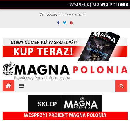
W
S
P
I
E
R
A
J
M
A
G
N
A
P
O
L
O
N
I
A
Sobota, 08 Sierpnia 2026
WESPRZYJ PROJEKT MAGNA POLONIA