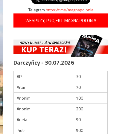
Telegram
https://t.me/magnapolonia
WESPRZYJ PROJEKT MAGNA POLONIA
Darczyńcy - 30.07.2026
AP
30
Artur
70
Anonim
100
Anonim
200
Arleta
90
Piotr
500