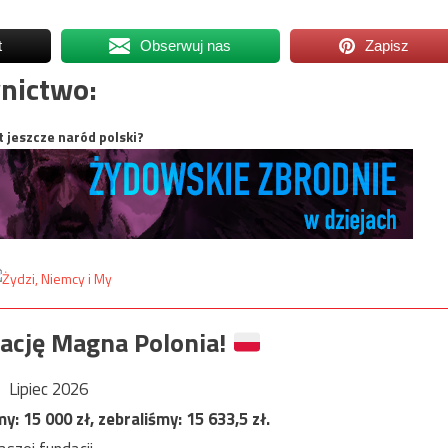
t
Obserwuj nas
Zapisz
nictwo:
t jeszcze naród polski?
ację Magna Polonia!
Lipiec 2026
my:
15 000
zł, zebraliśmy:
15 633,5
zł.