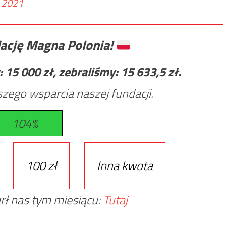
 2021
ację Magna Polonia!
:
15 000
zł, zebraliśmy:
15 633,5
zł.
zego wsparcia naszej fundacji.
104%
100 zł
Inna kwota
rł nas tym miesiącu:
Tutaj