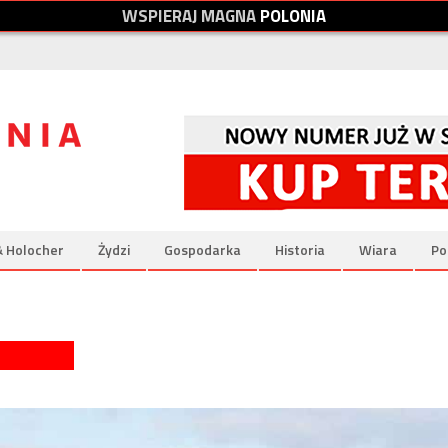
W
S
P
I
E
R
A
J
M
A
G
N
A
P
O
L
O
N
I
A
& Holocher
Żydzi
Gospodarka
Historia
Wiara
Po