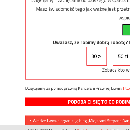
Dziękujemy! i zachęcamy do dalszego wsparcia na
Masz świadomość tego jak ważne jest przetrw
wspie
Uważasz, że robimy dobrą robotę? Ni
30 zł
50 zł
Zobacz kto w
Dziękujemy za pomoc prawną Kancelarii Prawnej Litwin:
http
PODOBA CI SIĘ TO CO ROBI
Nawigacja
Władze Lwowa organizują bieg „Miejscami Stepana Ban