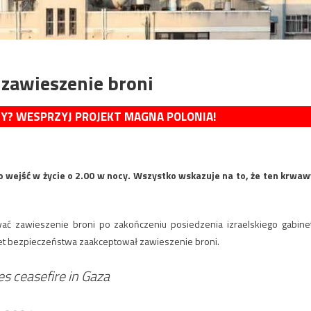
a zawieszenie broni
MY? WESPRZYJ PROJEKT MAGNA POLONIA!
o wejść w życie o 2.00 w nocy. Wszystko wskazuje na to, że ten krwaw
wać zawieszenie broni po zakończeniu posiedzenia izraelskiego gabine
inet bezpieczeństwa zaakceptował zawieszenie broni.
es ceasefire in Gaza