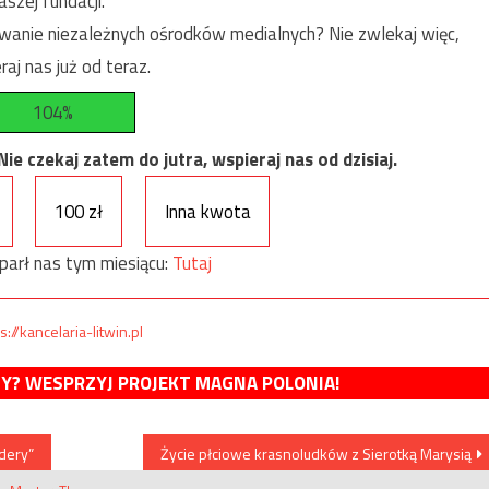
szej fundacji.
anie niezależnych ośrodków medialnych? Nie zwlekaj więc,
raj nas już od teraz.
104%
e czekaj zatem do jutra, wspieraj nas od dzisiaj.
100 zł
Inna kwota
parł nas tym miesiącu:
Tutaj
s://kancelaria-litwin.pl
MY? WESPRZYJ PROJEKT MAGNA POLONIA!
dery”
Życie płciowe krasnoludków z Sierotką Marysią