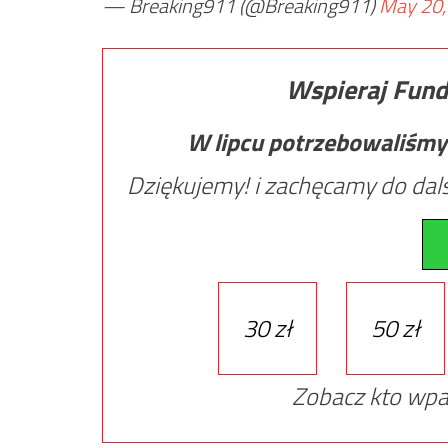
— Breaking911 (@Breaking911)
May 20,
Wspieraj Fund
W lipcu potrzebowaliśmy
Dziękujemy! i zachęcamy do dals
30 zł
50 zł
Zobacz kto wpa