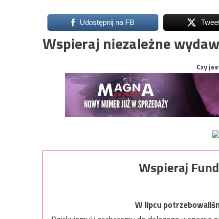
Udostępnij na FB
Twee
Wspieraj niezależne wydaw
Czy jes
Wspieraj Fund
W lipcu potrzebowaliś