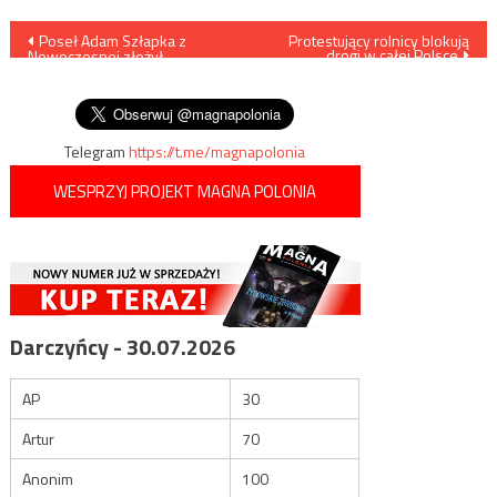
Nawigacja
Poseł Adam Szłapka z
Protestujący rolnicy blokują
drogi w całej Polsce
Nowoczesnej złożył
wpisu
zawiadomienie na Piotra
Rybaka
Telegram
https://t.me/magnapolonia
WESPRZYJ PROJEKT MAGNA POLONIA
Darczyńcy - 30.07.2026
AP
30
Artur
70
Anonim
100