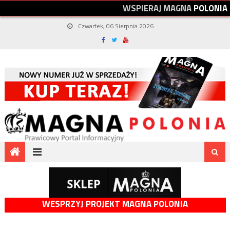
W
S
P
I
E
R
A
J
M
A
G
N
A
P
O
L
O
N
I
A
Czwartek, 06 Sierpnia 2026
WESPRZYJ PROJEKT MAGNA POLONIA