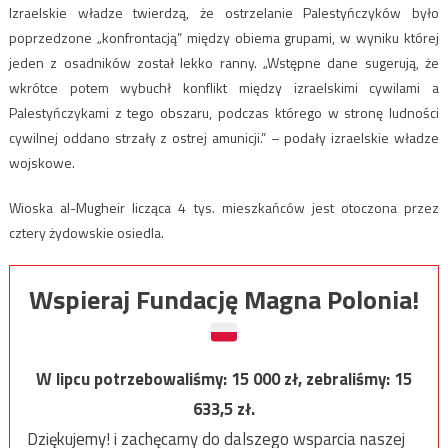
Izraelskie władze twierdzą, że ostrzelanie Palestyńczyków było
poprzedzone „konfrontacją” między obiema grupami, w wyniku której
jeden z osadników został lekko ranny. „Wstępne dane sugerują, że
wkrótce potem wybuchł konflikt między izraelskimi cywilami a
Palestyńczykami z tego obszaru, podczas którego w stronę ludności
cywilnej oddano strzały z ostrej amunicji.” – podały izraelskie władze
wojskowe.
Wioska al-Mugheir licząca 4 tys. mieszkańców jest otoczona przez
cztery żydowskie osiedla.
Wspieraj Fundację Magna Polonia!
W lipcu potrzebowaliśmy:
15 000
zł, zebraliśmy:
15
633,5
zł.
Dziękujemy! i zachęcamy do dalszego wsparcia naszej