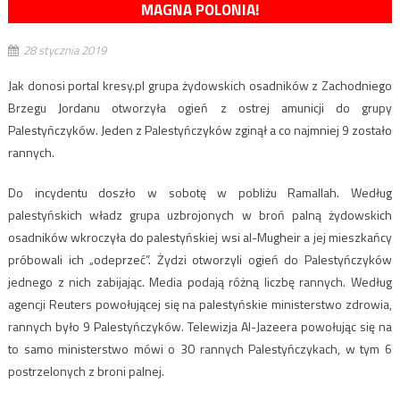
MAGNA POLONIA!
28 stycznia 2019
Jak donosi portal kresy.pl grupa żydowskich osadników z Zachodniego
Brzegu Jordanu otworzyła ogień z ostrej amunicji do grupy
Palestyńczyków. Jeden z Palestyńczyków zginął a co najmniej 9 zostało
rannych.
Do incydentu doszło w sobotę w pobliżu Ramallah. Według
palestyńskich władz grupa uzbrojonych w broń palną żydowskich
osadników wkroczyła do palestyńskiej wsi al-Mugheir a jej mieszkańcy
próbowali ich „odeprzeć”. Żydzi otworzyli ogień do Palestyńczyków
jednego z nich zabijając. Media podają różną liczbę rannych. Według
agencji Reuters powołującej się na palestyńskie ministerstwo zdrowia,
rannych było 9 Palestyńczyków. Telewizja Al-Jazeera powołując się na
to samo ministerstwo mówi o 30 rannych Palestyńczykach, w tym 6
postrzelonych z broni palnej.