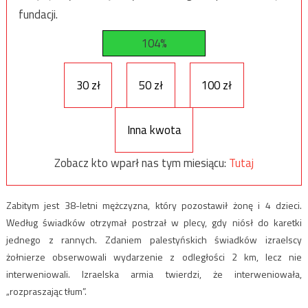
fundacji.
104%
30 zł
50 zł
100 zł
Inna kwota
Zobacz kto wparł nas tym miesiącu:
Tutaj
Zabitym jest 38-letni mężczyzna, który pozostawił żonę i 4 dzieci.
Według świadków otrzymał postrzał w plecy, gdy niósł do karetki
jednego z rannych. Zdaniem palestyńskich świadków izraelscy
żołnierze obserwowali wydarzenie z odległości 2 km, lecz nie
interweniowali. Izraelska armia twierdzi, że interweniowała,
„rozpraszając tłum”.