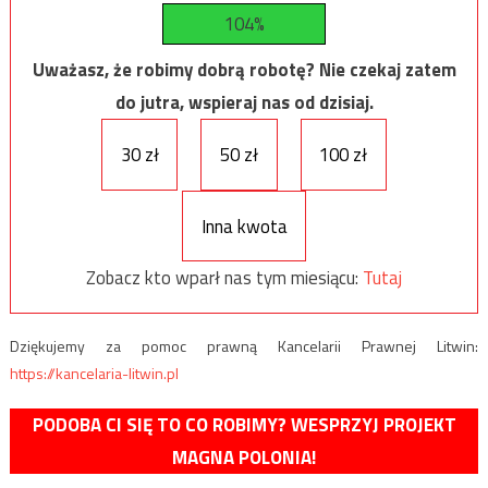
104%
Uważasz, że robimy dobrą robotę? Nie czekaj zatem
do jutra, wspieraj nas od dzisiaj.
30 zł
50 zł
100 zł
Inna kwota
Zobacz kto wparł nas tym miesiącu:
Tutaj
Dziękujemy za pomoc prawną Kancelarii Prawnej Litwin:
https://kancelaria-litwin.pl
PODOBA CI SIĘ TO CO ROBIMY? WESPRZYJ PROJEKT
MAGNA POLONIA!