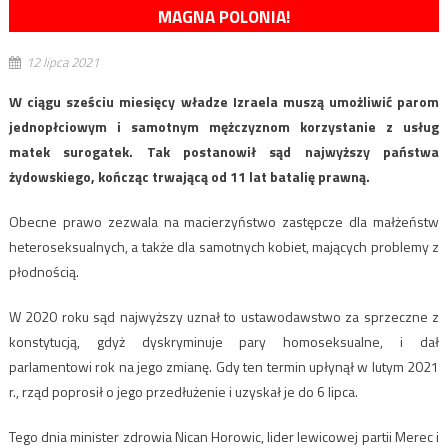
MAGNA POLONIA!
12 lipca 2021
W ciągu sześciu miesięcy władze Izraela muszą umożliwić parom
jednopłciowym i samotnym mężczyznom korzystanie z usług
matek surogatek. Tak postanowił sąd najwyższy państwa
żydowskiego, kończąc trwającą od 11 lat batalię prawną.
Obecne prawo zezwala na macierzyństwo zastępcze dla małżeństw
heteroseksualnych, a także dla samotnych kobiet, mających problemy z
płodnością.
W 2020 roku sąd najwyższy uznał to ustawodawstwo za sprzeczne z
konstytucją, gdyż dyskryminuje pary homoseksualne, i dał
parlamentowi rok na jego zmianę. Gdy ten termin upłynął w lutym 2021
r., rząd poprosił o jego przedłużenie i uzyskał je do 6 lipca.
Tego dnia minister zdrowia Nican Horowic, lider lewicowej partii Merec i