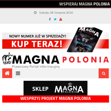
W
S
P
I
E
R
A
J
M
A
G
N
A
P
O
L
O
N
I
A
Sobota, 08 Sierpnia 2026
WESPRZYJ PROJEKT MAGNA POLONIA