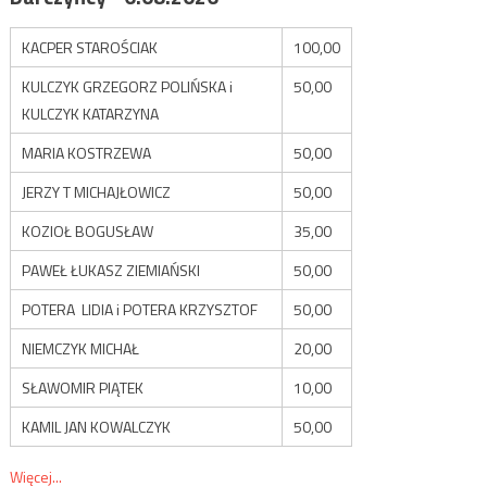
KACPER STAROŚCIAK
100,00
KULCZYK GRZEGORZ POLIŃSKA i
50,00
KULCZYK KATARZYNA
MARIA KOSTRZEWA
50,00
JERZY T MICHAJŁOWICZ
50,00
KOZIOŁ BOGUSŁAW
35,00
PAWEŁ ŁUKASZ ZIEMIAŃSKI
50,00
POTERA LIDIA i POTERA KRZYSZTOF
50,00
NIEMCZYK MICHAŁ
20,00
SŁAWOMIR PIĄTEK
10,00
KAMIL JAN KOWALCZYK
50,00
Więcej...