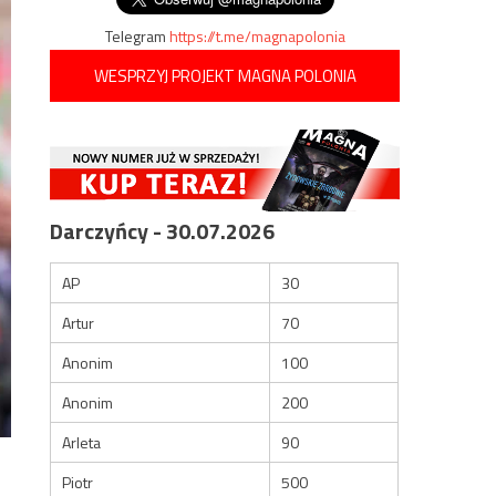
Telegram
https://t.me/magnapolonia
WESPRZYJ PROJEKT MAGNA POLONIA
Darczyńcy - 30.07.2026
AP
30
Artur
70
Anonim
100
Anonim
200
Arleta
90
Piotr
500