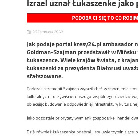
Izrael uznał Łukaszenke jako
PODOBA CI SIĘ TO CO ROBI
26 listopada 2020
Jak podaje portal kresy24.pl ambasador na
Goldman-Szajman przedstawił w Mińsku wr
Łukaszence. Wiele krajów świata, z krajam
Łukaszenki za prezydenta Białorusi uważ
sfałszowane.
Podczas ceremonii Szajman wyraził chęć wzmocnienia stosun
kulturalnych i oczywiście naszego wspólnego dziedzictw
obiecując budowanie odpowiedniej infrastruktury kulturalnej
Jako pozostałe priorytety wymienił gospodarkę i handel dwust
Dziś również Łukaszenka odebrał listy uwierzytelniając