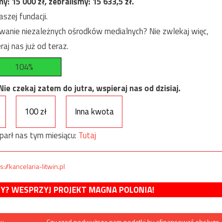
my:
15 000
zł, zebraliśmy:
15 633,5
zł.
szej fundacji.
anie niezależnych ośrodków medialnych? Nie zwlekaj więc,
raj nas już od teraz.
104%
e czekaj zatem do jutra, wspieraj nas od dzisiaj.
100 zł
Inna kwota
parł nas tym miesiącu:
Tutaj
s://kancelaria-litwin.pl
MY? WESPRZYJ PROJEKT MAGNA POLONIA!
nu
Czy rząd podwyższa nam podatki by sfinansować obsługę