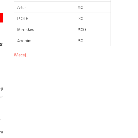
Artur
50
PIOTR
30
Mirosław
500
Anonim
50
x
Więcej...
ji
or
.
ra