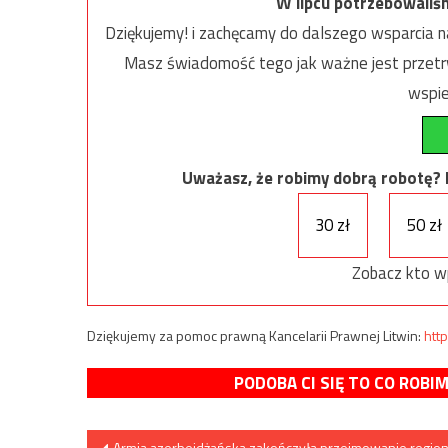
W lipcu potrzebowaliś
Dziękujemy! i zachęcamy do dalszego wsparcia na
Masz świadomość tego jak ważne jest przetrw
wspie
Uważasz, że robimy dobrą robotę? Ni
30 zł
50 zł
Zobacz kto w
Dziękujemy za pomoc prawną Kancelarii Prawnej Litwin:
http
PODOBA CI SIĘ TO CO ROBI
Nawigacja
Armia azerbejdżańska zakończyła przejmowanie regio