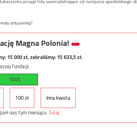
 Łukaszenka przyjął listy uwierzytelniające od nuncjusza apostolskiego a
omatu antysemitą?
ację Magna Polonia!
my:
15 000
zł, zebraliśmy:
15 633,5
zł.
szej fundacji.
104%
100 zł
Inna kwota
parł nas tym miesiącu:
Tutaj