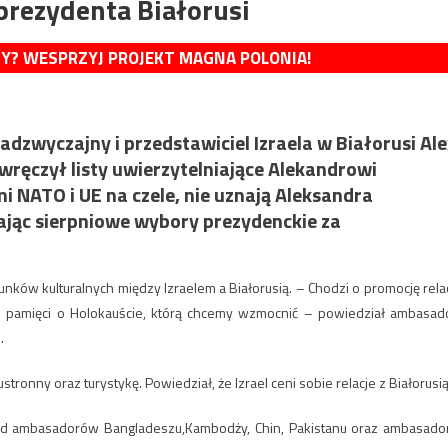
 prezydenta Białorusi
MY? WESPRZYJ PROJEKT MAGNA POLONIA!
dzwyczajny i przedstawiciel Izraela w Białorusi Ale
ęczył listy uwierzytelniające Alekandrowi
i NATO i UE na czele, nie uznają Aleksandra
ając sierpniowe wybory prezydenckie za
ków kulturalnych między Izraelem a Białorusią. – Chodzi o promocję relac
a, pamięci o Holokauście, którą chcemy wzmocnić – powiedział ambasad
.
ronny oraz turystykę. Powiedział, że Izrael ceni sobie relacje z Białorusią
e od ambasadorów Bangladeszu,Kambodży, Chin, Pakistanu oraz ambasado