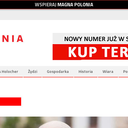
W
S
P
I
E
R
A
J
M
A
G
N
A
P
O
L
O
N
I
A
& Holocher
Żydzi
Gospodarka
Historia
Wiara
Po