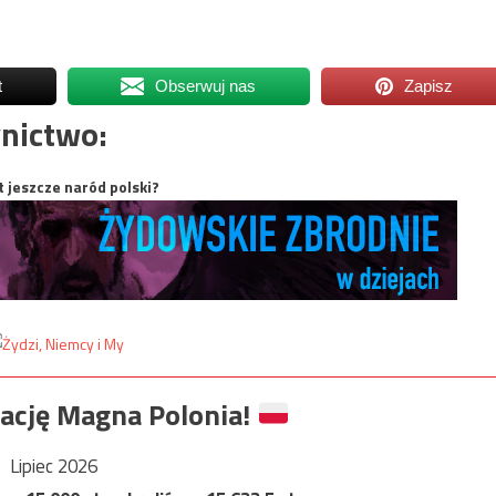
t
Obserwuj nas
Zapisz
nictwo:
t jeszcze naród polski?
ację Magna Polonia!
Lipiec 2026